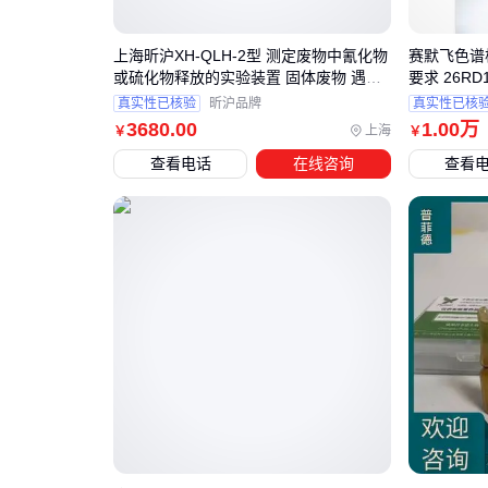
上海昕沪XH-QLH-2型 测定废物中氰化物
赛默飞色谱
或硫化物释放的实验装置 固体废物 遇水
要求 26RD
反应性的测定 GB 5085.5-2007危险废物
真实性已核验
昕沪品牌
真实性已核
鉴别标准 反应性鉴别
3680
.00
1
.00
万
上海
￥
￥
查看电话
在线咨询
查看