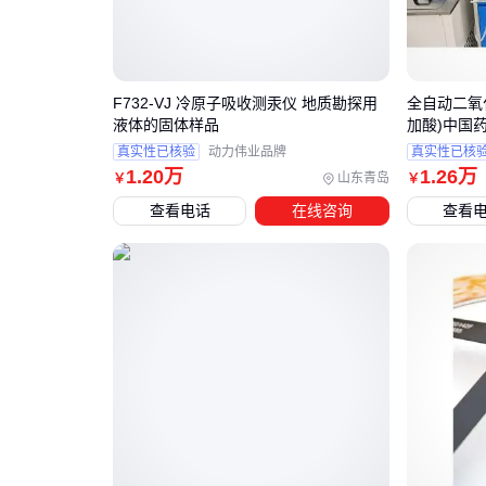
F732-VJ 冷原子吸收测汞仪 地质勘探用
全自动二氧
液体的固体样品
加酸)中国
真实性已核验
动力伟业品牌
真实性已核
1
.20
万
1
.26
万
山东青岛
￥
￥
查看电话
在线咨询
查看