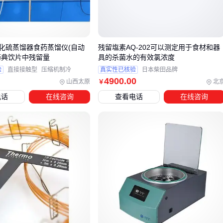
畜牧领域常用的口服补液盐就是典型案例，通过氯化钠、氯化
钾等基础成分实现低成本高效补液：
化硫蒸馏器食药蒸馏仪(自动
残留塩素AQ-202可以测定用于食材和器
这类产品虽然包装简单，但成分配比经过实践验证，特别适合
药典饮片中残留量
具的杀菌水的有效氯浓度
规模化使用的场景。
验
直接接触型
压缩机制冷
真实性已核验
日本柴田品牌
4900
.00
山西太原
北
￥
三、不同场景下如何选择电解质补充方案？
电话
在线咨询
查看电话
在线咨询
1. 规模化养殖场景
优先选择大包装粉剂，使用时按比例兑水
注意成分中是否含葡萄糖等能量物质，这对恢复体力很关键
示例：前文提到的兽用补液盐，每袋可配制大量电解液
2. 运动补液需求
高电解质饮料
和等渗饮料更适合个人使用，这类产品往往兼
顾口感与功能：