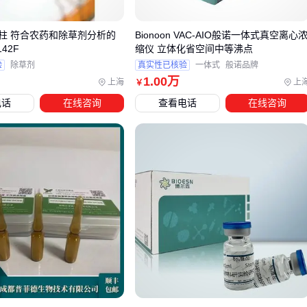
3. 临时替代方案
柱 符合农药和除草剂分析的
Bionoon VAC-AIO般诺一体式真空离心
在紧急情况下，
电解质片
或
电解质粉
配合饮用水也能应
142F
缩仪 立体化省空间中等沸点
急，但要注意成分是否含刺激性添加剂。
验
除草剂
真实性已核验
一体式
般诺品牌
1
.00
万
上海
上
￥
四、电解质补充的辅助工具有哪些？
电话
在线咨询
查看电话
在线咨询
选对电解质产品只是第一步，配套工具直接影响使用体验：
大批量配制
：需要
食品级储水袋
或耐腐蚀容器
户外使用
：搭配防漏
运动水壶
更方便
长时间保温
：选择316不锈钢材质器具避免成分变质
这是两种典型的便携容器方案：
五、电解质产品使用中的注意事项
实际使用中容易被忽视的细节往往影响效果：