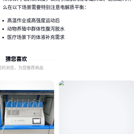
么在以下场景需要特别注意电解质平衡：
高温作业或高强度运动后
动物养殖中群体性腹泻脱水
医疗场景下的体液补充需求
真正有效的补液必须兼顾水分和电解质比例
，这也是为什么
葡
猜您喜欢
萄糖水
等单纯补糖方案逐渐被更科学的配方替代。
您的浏览，为您推荐商品
二、电解质水的核心功能与市场现状
理想的电解质水需要同时满足三个核心功能：快速吸收、精准
配比、安全性。目前主流解决方案分为两类：
医用级配方
：精确控制钠、钾、碳酸氢钠等成分比例，适合
严格补液场景
运动型配方
：添加
维生素水
或
能量饮料
成分，侧重口感
与快速能量补充