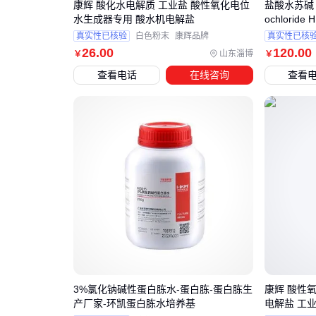
康辉 酸化水电解质 工业盐 酸性氧化电位
盐酸水苏碱 413
水生成器专用 酸水机电解盐
ochlorid
真实性已核验
白色粉末
康辉品牌
真实性已核
26
.00
120
.00
山东淄博
￥
￥
查看电话
在线咨询
查看
3%氯化钠碱性蛋白胨水-蛋白胨-蛋白胨生
康辉 酸性
产厂家-环凯蛋白胨水培养基
电解盐 工