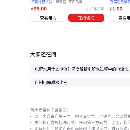
真实性已核验
培养基
环凯品牌
真实性已核
98
.00
1
.00
广东广州
￥
￥
查看电话
在线咨询
查看
大家还在问
电解水用什么电流？深度解析电解水过程中的电流需
自制电解质水比例
百度爱采购温馨提示：
以上内容来自第三方，内容真实性、准确性、合法性
未经权利方授权许可禁止任何第三方转载、引用，权
如有任何问题请点击页面底部『建议反馈』进行反馈