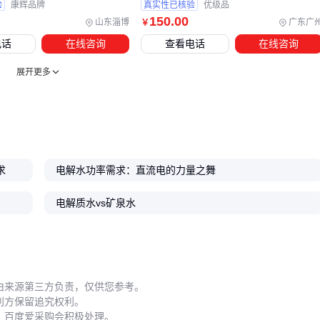
验
康辉品牌
真实性已核验
优级品
150
.00
山东淄博
广东广
￥
电话
在线咨询
查看电话
在线咨询
展开更多
求
电解水功率需求：直流电的力量之舞
电解质水vs矿泉水
由来源第三方负责，仅供您参考。
利方保留追究权利。
，百度爱采购会积极处理。