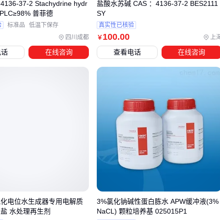
6-37-2 Stachydrine hydr
盐酸水苏碱 CAS ：4136-37-2 BES2111
避免使用金属器皿长期储存酸性电解质溶液
e HPLC≥98% 普菲德
SY
粉剂产品要注意防潮结块
验
标准品
低温下保存
真实性已核验
现配现用的溶液最好在12小时内用完
100
.00
四川成都
上
￥
电话
在线咨询
查看电话
在线咨询
需要保温时，这种材质稳定的容器更可靠：
关键原则
：电解质补充不是越贵越好，而是要看成分是否匹配
你的流失类型。养殖场主关注钠钾比例，运动员则需要兼顾碳
水化合物补充，先明确核心需求再选择对应方案。需要时可以
参考
儿童电解质水
等细分产品设计思路。
氧化电位水生成器专用电解质
3%氯化钠碱性蛋白胨水 APW缓冲液(3%
业盐 水处理再生剂
NaCL) 颗粒培养基 025015P1