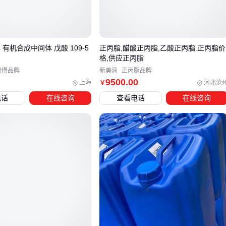
包装和储运成本常被忽视。钛酸正丁脂需避光密封保存，而工
业级磷酸三丁酯可用普通铁桶运输。前者包装成本可能占报价
的15%以上。
 有机合成中间体 戊酸 109-5
正丙脂,醋酸正丙脂,乙酸正丙脂.正丙脂价
品牌溢价实际包含技术服务价值。正规厂商提供的MSDS文
格,供应正丙脂
件、应急处理方案和批次追溯能力，能显著降低使用风险。
盼得品牌
新美润
正丙脂品牌
9500
.00
上海
河北沧
￥
三、哪些场景下乙酸丁酯可以替代正丁脂？
电话
在线咨询
查看电话
在线咨询
当采购正丁脂遇到价格波动或供应不稳定时，
乙酸丁酯
（醋
酸丁酯）是常见的替代选择。两者在溶解性和挥发性上接近，
但需注意以下关键差异：
乙酸丁酯对硝化纤维的溶解能力更强，更适合油漆、涂料稀
释场景
正丁脂在胶粘剂体系中的相容性更优，尤其对塑料、金属粘
接更稳定
工业级乙酸丁酯纯度通常略低，但价格差异明显