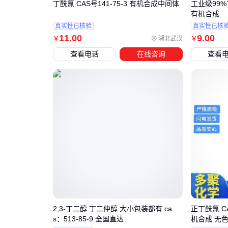
丁酰氯 CAS号141-75-3 有机合成中间体
工业级99
有机合成
真实性已核验
真实性已核
11
.00
9
.00
湖北武汉
￥
￥
查看电话
在线咨询
查看
2,3-丁二醇 丁二仲醇 大小包装都有 ca
正丁酰氯 CA
s：513-85-9 全国直达
机合成 无