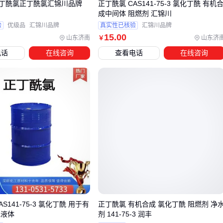
%丁酰氯正丁酰氯汇锦川品牌
正丁酰氯 CAS141-75-3 氯化丁酰 有机
能显著减少这类隐性损耗。不锈钢或钢塑复合材质的储罐更适
成中间体 阻燃剂 汇锦川
合长期存放，而带计量功能的
溶剂分装设备
则能精准控制每
验
优级品
汇锦川品牌
真实性已核验
汇锦川品牌
15
.00
次用量。
山东济南
山东济
￥
电话
在线咨询
查看电话
在线咨询
操作防护同样影响长期成本：
耐溶剂手套
能避免皮肤接触导致的快速老化报废
防雾
护目镜
在分装时防止视线模糊造成的洒漏
防静电工作服
减少静电引燃风险 这些配套投入看似增加采
购预算，实则降低了事故处理和维护支出。
对于需要频繁取用的场景，可考虑
溶剂回收设备
搭配通风系
统。这不仅能重复利用残留溶剂，还能改善作业环境安全性。
五、哪些操作细节容易让正丁脂的实际效果打折扣？
正丁脂开封后最易被忽视的是水分控制。空气中的湿气会导致
S141-75-3 氯化丁酰 用于有
正丁酰氯 有机合成 氯化丁酰 阻燃剂 净
溶剂纯度下降，建议每次使用后立即密封，并在储存罐中放置
色液体
剂 141-75-3 润丰