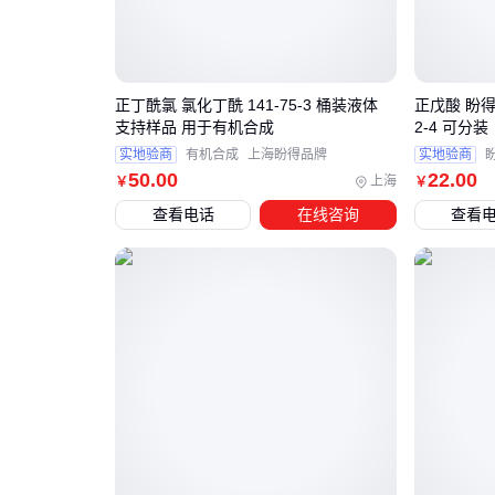
正丁酰氯 氯化丁酰 141-75-3 桶装液体
正戊酸 盼得
支持样品 用于有机合成
2-4 可分装
实地验商
有机合成
上海盼得品牌
实地验商
50
.00
22
.00
上海
￥
￥
查看电话
在线咨询
查看