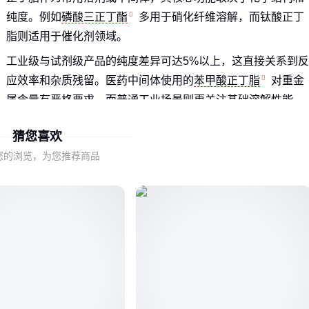
纯度。例如
磷酸三正丁酯
多用于硝化纤维溶解，而钛酸正丁
脂则适用于催化剂领域。
工业级与试剂级产品的纯度差异可达5%以上，这直接关系到反
应效率和杂质残留。医药中间体使用的
苯甲酸正丁脂
对重金
属含量有严格要求，而普通工业场景则更关注基础溶解性能。
采购前需明确：
猜您喜欢
反应体系对杂质敏感度
您的浏览，为您推荐商品
是否需要特定CAS认证
连续生产还是间歇使用
二、为什么同样标注99%纯度的产品价差超10倍？
纯度检测方法差异是首要因素。气相色谱法的检测成本高于滴
定法，但能识别更多杂质类型。部分低价产品可能通过放宽检
测标准实现账面纯度达标。