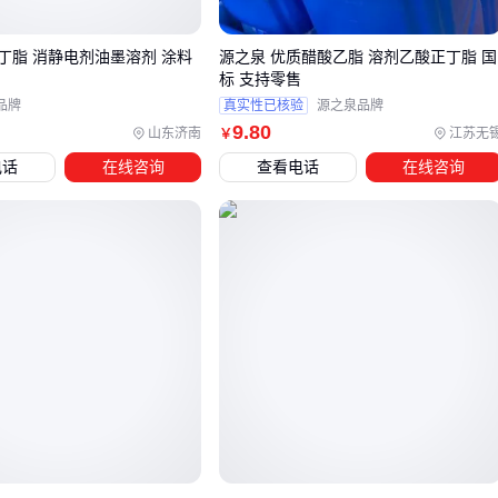
对于需要快速干燥的印刷油墨场景，
DPMA油墨溶剂
等专用
丁脂 消静电剂油墨溶剂 涂料
源之泉 优质醋酸乙脂 溶剂乙酸正丁脂 国
配方可能比通用正丁脂更合适。这类溶剂通常调整了挥发梯
标 支持零售
度，能避免印刷品出现白化或流平不良。
品牌
真实性已核验
源之泉品牌
9
.80
山东济南
江苏无
￥
环保型胶粘剂溶剂
则是另一个分流方向。当产品需要满足
电话
在线咨询
查看电话
在线咨询
RoHS认证或出口要求时，二元酸酯混合物等环保替代品虽然
单价较高，但能避免后续合规成本。
选择替代方案时，建议先确认实际应用中的三个关键点：被溶
解物质类型、干燥速度要求、环保标准等级。配套设备如何影
响这些替代溶剂的使用效果？
四、为什么储存和分装设备会影响正丁脂的实际使用成
本？
采购正丁脂后，许多用户会发现储存不当导致的挥发损失远超
预期——普通塑料容器可能被溶剂腐蚀，而敞口分装则加速有
效成分流失。 选择专用
耐腐蚀溶剂储存罐
和密封分装设备，