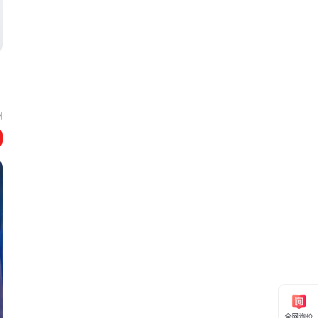
州
全网询价