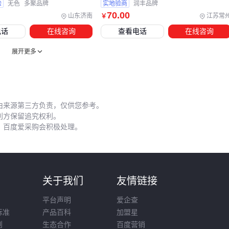
验
无色
多聚品牌
实地验商
润丰品牌
干燥剂。对于精密作业，可用
卡尔费休水分仪
定期检测。
70
.00
山东济南
江苏常
￥
分装时注意：
电话
在线咨询
查看电话
在线咨询
避免不同批号混合使用，防止反应差异
展开更多
远离热源和明火操作
残留容器要用溶剂清洗三次以上才能报废 这些细节直接影响
产品稳定性和作业安全。
由来源第三方负责，仅供您参考。
废弃处理同样关键。未完全挥发的废液需专用
化学品安全柜
利方保留追究权利。
暂存，交由专业
危险品运输
处理。随意倾倒既违反环保规
，百度爱采购会积极处理。
定，也可能腐蚀排水管道。
正丁脂的采购决策不能止步于单价对比。从耐
溶剂储存罐
的
选择到分装护目镜的配备，每个环节都在影响实际使用成本。
则
关于我们
友情链接
先明确自身作业场景的挥发损耗风险和防护需求，再评估配套
平台声明
爱企查
设备的投入回报，才能实现真正的成本优化。
标准
产品百科
加盟星
则
生态合作
百度营销