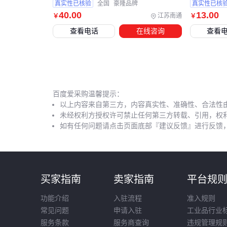
真实性已核验
全国
豪隆品牌
真实性已核
40
.00
13
.00
江苏南通
￥
￥
查看电话
在线咨询
查看
百度爱采购温馨提示：
以上内容来自第三方，内容真实性、准确性、合法性
未经权利方授权许可禁止任何第三方转载、引用，权
如有任何问题请点击页面底部『建议反馈』进行反馈
买家指南
卖家指南
平台规
功能介绍
入驻流程
准入规则
常见问题
申请入驻
工业品行业
服务条款
服务商查询
违规管理规