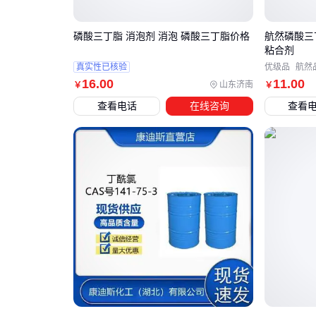
磷酸三丁脂 消泡剂 消泡 磷酸三丁脂价格
航然磷酸三
粘合剂
真实性已核验
优级品
航然
16
.00
11
.00
山东济南
￥
￥
查看电话
在线咨询
查看