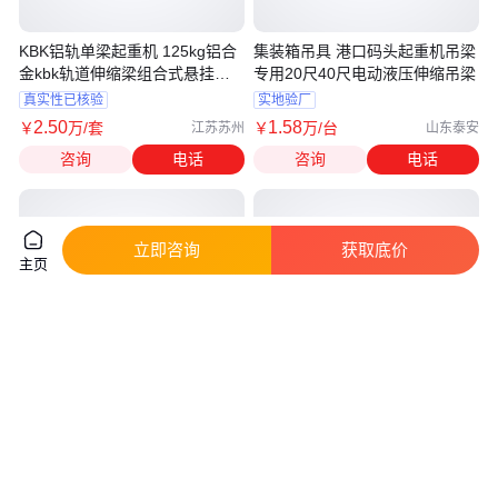
KBK铝轨单梁起重机 125kg铝合
集装箱吊具 港口码头起重机吊梁
金kbk轨道伸缩梁组合式悬挂行
专用20尺40尺电动液压伸缩吊梁
吊
真实性已核验
实地验厂
2
.50
1
.58
￥
万
/套
￥
万
/台
江苏苏州
山东泰安
咨询
电话
咨询
电话
立即咨询
获取底价
主页
葫芦龙门吊 节省时间力气 港口
电动双梁起重机 车间吊装用 宏
装卸用 电动双梁起重机 力福汀
格 质量保障 效率高
真实性已核验
真实性已核验