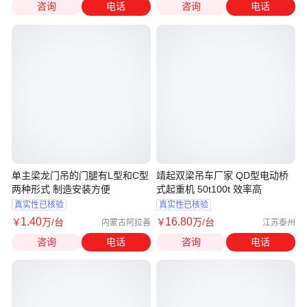
咨询
电话
咨询
电话
单主梁龙门吊的门腿有L型和C型
靖起双梁吊车厂家 QD型电动桥
两种形式 制造安装方便
式起重机 50t100t 效率高
真实性已核验
真实性已核验
1
.40
16
.80
￥
万
/台
￥
万
/台
内蒙古阿拉善
江苏泰州
咨询
电话
咨询
电话