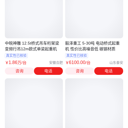
中皖神雕 12.5t桥式吊车桁架梁
毅泽重工 5-30吨 电动桥式起重
变频行吊12m欧式单梁起重机
机 性价比高噪音低 碳钢材质
真实性已核验
真实性已核验
1
.86
6100
.00
￥
万
/台
￥
/台
安徽合肥
山东泰安
咨询
电话
咨询
电话