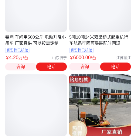
铭翔 车间用500公斤 电动升降小
5吨10吨24米双梁桥式起重机行
吊车 厂家直供 可以按需定制
车航吊牢固可靠装配时间短
真实性已核验
真实性已核验
4
.20
6000
.00
￥
万
/台
￥
/台
山东济宁
江苏镇江
咨询
电话
咨询
电话