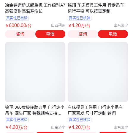
冶金铸造桥式起重机 工作级别A7
铭翔 车床模具工件用 行走吊车
高强度耐高温寿命长
运行平稳 可以按需定制
真实性已核验
真实性已核验
6000
.00
4
.20
￥
/台
￥
万
/台
山西朔州
山东济宁
咨询
电话
咨询
电话
铭翔 360度旋转助力吊 自行走小
车床模具工件用 自行走小吊车
吊车 源头厂家 特殊规格支持定
厂家直发 尺寸可定制 铭翔
制
真实性已核验
真实性已核验
4
.20
4
.20
￥
万
/台
￥
万
/台
山东济宁
山东济宁