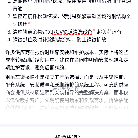
定期检查轨道润滑状况，使用专用轨道润滑脂而非普通
黄油
监控连接件松动情况，特别是频繁震动区域的
钢结构全
牙螺栓
清理轨道杂物避免
RGV轨道清洗设备
超负荷运行
锈蚀部位及时补涂防腐涂料，防止锈蚀扩散
许多供应商在报价时压缩安装和维护成本，实际上将这些
成本转嫁到后续使用中。建议在合同中明确安装标准和定
期维护要求，避免后期纠纷。
钢吊车梁采购不是孤立的产品选择，而是涉及主梁性能、
配套系统、安装质量和长期维护的系统工程。可靠的供应
展开更多内容

商会提供从材质证明到安装指导的完整解决方案，而非仅
以低价吸引客户。先明确使用场景和负载需求，再评估配
套件的协同性，最后落实到安装和维护细节，才能实现真
正的成本优化。