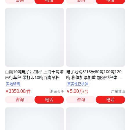
咨询
电话
咨询
电话
百鹰10吨电子吊钩秤 上海十吨塔
电子地磅3*16米80吨100吨120
吊行车秤 带打印10吨百鹰吊秤
吨 称体加厚加重 加强型秤体 精
度高
实地验商
真实性已核验
3350
.00
5
.00
￥
/件
￥
万
/台
湖南长沙
广东佛山
咨询
电话
咨询
电话