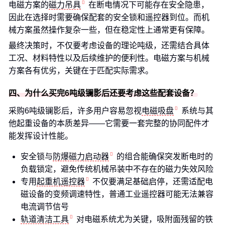
电磁方案的
磁力吊具
在断电情况下可能存在安全隐患，
因此在选择时需要确保配套的安全锁和遥控器到位。而机
械方案虽然操作复杂一些，但在稳定性上通常更有保障。
最终决策时，不仅要考虑设备的理论吨级，还需结合具体
工况、材料特性以及后续维护的便利性。电磁方案与机械
方案各有优劣，关键在于匹配实际需求。
四、为什么买完6吨级镧影后还要考虑这些配套设备？
采购6吨级镧影后，许多用户容易忽视
电磁吸盘
系统与其
他起重设备的本质差异——它需要一套完整的协同配件才
能发挥设计性能。
安全锁与
防爆磁力启动器
的组合能确保突发断电时的
负载锁定，避免传统机械吊装中不存在的磁力失效风险
专用
起重机遥控器
不仅要满足基础启停，还需适配电
磁设备的变频调速特性，普通工业遥控器可能无法兼容
电流调节信号
轨道清洁工具
对电磁系统尤为关键，吸附面残留的铁