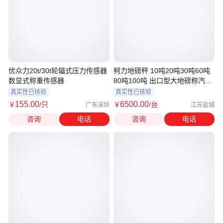
优众力20t/30t轮辐式压力传感器
柯力地磅秤 10吨20吨30吨60吨
数显式称重传感器
80吨100吨 出口型大地磅称汽车
衡
真实性已核验
真实性已核验
155
.00
6500
.00
￥
/只
￥
/台
广东深圳
江苏盐城
咨询
电话
咨询
电话