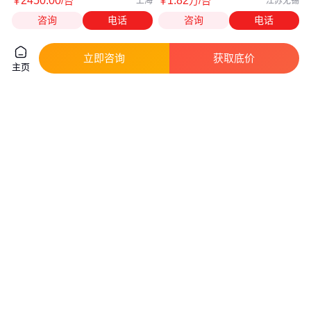
2450
.00
1
.82
￥
/台
￥
万
/台
上海
江苏无锡
咨询
电话
咨询
电话
立即咨询
获取底价
主页
中诺新材 P型碲化铋靶材
耐腐蚀高纯钽箔 规格齐全 可定
Bi0.5Sb1.5Te3 99.99%纯度
制 钽含量99.95%
真实性已核验
1500
.00
3500
.00
￥
/片
￥
/千克
河北石家庄
陕西宝鸡
咨询
电话
咨询
电话