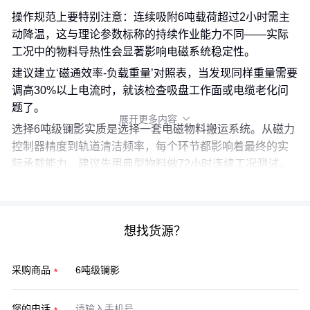
操作规范上要特别注意：连续吸附6吨载荷超过2小时需主
动降温，这与理论参数标称的持续作业能力不同——实际
工况中的物料导热性会显著影响电磁系统稳定性。
建议建立‘磁通效率-负载重量’对照表，当发现同样重量需要
调高30%以上电流时，就该检查吸盘工作面或电缆老化问
题了。
展开更多内容

选择6吨级镧影实质是选择一套电磁物料搬运系统。从磁力
控制器精度到轨道清洁频率，每个环节都影响着最终的实
际承载能力。建议先用典型物料做72小时连续工况测试，
验证整套系统匹配度后再批量采购配套设备。
想找货源？
采购商品
您的电话