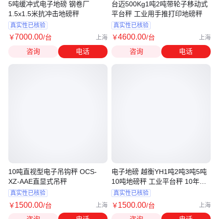
5吨缓冲式电子地磅 钢卷厂
台迈500Kg1吨2吨带轮子移动式
1.5x1.5米抗冲击地磅秤
平台秤 工业用手推打印地磅秤
真实性已核验
真实性已核验
7000
.00
4600
.00
￥
/台
￥
/台
上海
上海
咨询
电话
咨询
电话
10吨直视型电子吊钩秤 OCS-
电子地磅 越衡YH1吨2吨3吨5吨
XZ-AAE直显式吊秤
10吨地磅秤 工业平台秤 10年老
企
真实性已核验
真实性已核验
1500
.00
1500
.00
￥
/台
￥
/台
上海
上海