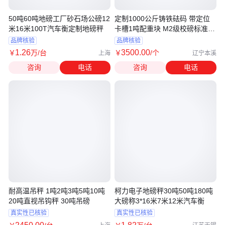
50吨60吨地磅工厂砂石场公磅12
定制1000公斤铸铁砝码 带定位
米16米100T汽车衡定制地磅秤
卡槽1吨配重块 M2级校磅标准砝
码
品牌核验
品牌核验
1
.26
3500
.00
￥
万
/台
￥
/个
上海
辽宁本溪
咨询
电话
咨询
电话
耐高温吊秤 1吨2吨3吨5吨10吨
柯力电子地磅秤30吨50吨180吨
20吨直视吊钩秤 30吨吊磅
大磅称3*16米7米12米汽车衡
真实性已核验
真实性已核验