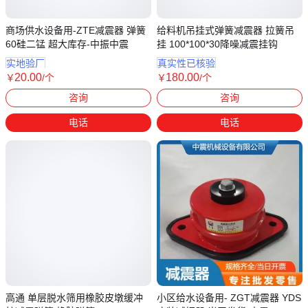
商场供水设备用-ZTE减震器 弹簧
给料机吊挂式弹簧减震器 拉簧吊
60硅二锰 超大库存-中振中震
挂 100*100*30降噪减震挂钩
实地验厂
真实性已核验
20
.00
180
.00
￥
/个
￥
/个
河北沧州
河南新乡
咨询
咨询
电话
电话
高通 单层脱水筛用橡胶皮墩缓冲
小区给水设备用- ZGT减震器 YDS