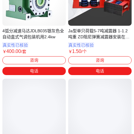
4弧分减速马达JDLB035银灰色全
Ja型单只荷载5-7吨减震器 1-1.2
自动盒式气调包装机用2.4kw
吨重 ZD阻尼弹簧减震器安装在水
泵风机空调外机 落地坐式减震垫
真实性已核验
真实性已核验
400
.00
1
.50
￥
/套
￥
/个
广东深圳
河北沧州
咨询
咨询
电话
电话