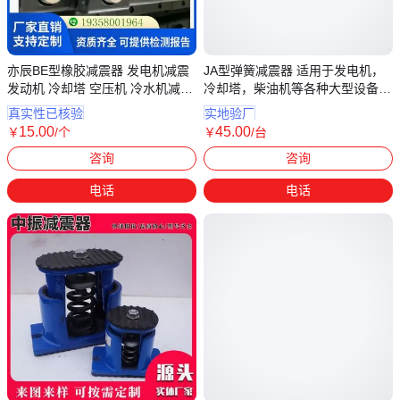
亦辰BE型橡胶减震器 发电机减震
JA型弹簧减震器 适用于发电机，
发动机 冷却塔 空压机 冷水机减震
冷却塔，柴油机等各种大型设备
降噪
中震
真实性已核验
实地验厂
15
.00
45
.00
￥
/个
￥
/台
河北沧州
河北沧州
咨询
咨询
电话
电话