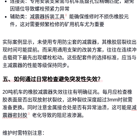
连接类：专用安装支架需与机车底盘孔位精确匹配，避免
因错位导致螺栓预紧力异常
辅助类：
减震器拆装工具
能确保维修时不损伤橡胶元
件，这对需要频繁检修的矿用机车尤为重要
实际案例显示，未使用专用防尘套的减震器，其橡胶层裂纹出
现时间可能提前。而采用通用支架的改装方案，往往在连续冲
击载荷下最先出现螺栓松动。这些配套件的选择标准，应当与
主减震器的性能等级保持同步。
五、如何通过日常检查避免突发性失效？
20吨机车的橡胶减震器失效往往有明确征兆。每月应检查橡
胶表面是否出现放射状裂纹，这种裂纹深度超过3mm时就需
准备更换。同时注意金属接合处是否有异常油渍，这可能是
减
震器密封胶
老化导致的阻尼液渗漏。
维护时需特别注意：