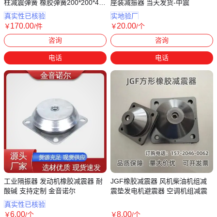
柱减震弹簧 橡胶弹簧200*200*40
座装减振器 当天发货-中震
高弹
真实性已核验
实地验厂
170
.00
20
.00
￥
/件
￥
/个
河南新乡
河北沧州
咨询
咨询
电话
电话
工业隔振器 发动机橡胶减震器 耐
JGF橡胶减震器 风机柴油机组减
酸碱 支持定制 金音诺尔
震垫发电机避震器 空调机组减震
真实性已核验
6
.00
8
.00
￥
/个
￥
/个