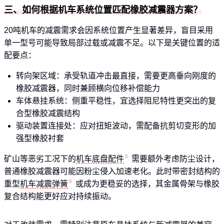
三、如何根据机车系统位置匹配橡胶减震器方案？
20吨机车的减震需求会因系统位置产生显著差异，盲目采用
单一型号可能导致局部过载或减震不足。以下是关键位置的适
配要点：
转向架区域：承受轨道冲击最直接，需要更高垂向刚度的
橡胶减震器，同时兼顾横向位移补偿能力
车体悬挂系统：侧重平稳性，宜选择阻尼特性更突出的复
合型橡胶减震结构
驱动装置连接处：应对扭矩波动，需配备抗剪切变形的加
强型橡胶衬套
矿山等恶劣工况下的
机车底盘配件
需要额外考虑防尘设计，
普通橡胶减震器可能因粉尘侵入加速老化。此时带密封结构的
重型
机车减震弹簧
或成为更稳妥的选择，其金属骨架与橡胶
复合结构能更好应对持续振动。