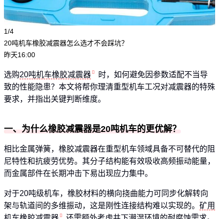
1/4
20吨机车橡胶减震器怎么选才不会踩坑？
昨天16:00
选购
20吨机车橡胶减震器
时，如何避免因参数适配不当导
致的性能隐患？本文将帮你理清重型机车工况对减震器的特殊
要求，并指出关键判断维度。
一、为什么橡胶减震器是20吨机车的更优解？
相比金属弹簧，橡胶减震器在重型机车领域具备不可替代的阻
尼特性和抗疲劳优势。其分子结构能有效吸收高频振动能量，
而金属部件在长期冲击下易出现应力集中。
对于20吨级机车，橡胶材料的横向挠曲能力可同步化解转向
架与轨道间的多维振动，这是刚性连接结构难以实现的。
矿用
机车橡胶减震器
还需额外考虑井下潮湿环境的耐腐蚀需求。