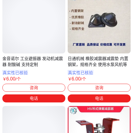
金音诺尔 工业避振器 发动机减震
日通机械 橡胶减震器减震垫 内置
器 耐酸碱 支持定制
钢架，规格齐全 使用水泵风机等
真实性已核验
真实性已核验
6
.00
6
.00
￥
/个
￥
/个
江苏连云港
河北沧州
咨询
咨询
电话
电话