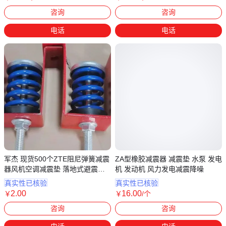
江苏连云港
河北沧州
咨询
咨询
电话
电话
军杰 现货500个ZTE阻尼弹簧减震
ZA型橡胶减震器 减震垫 水泵 发电
器风机空调减震垫 落地式避震器
机 发动机 风力发电减震降噪
防震型减震器
真实性已核验
真实性已核验
2
.00
16
.00
￥
￥
/个
河北沧州
河北沧州
咨询
咨询