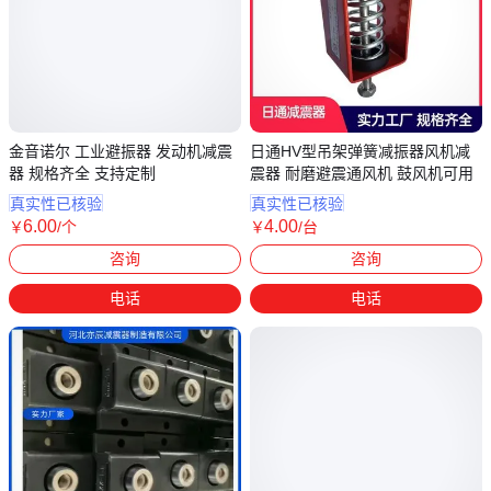
金音诺尔 工业避振器 发动机减震
日通HV型吊架弹簧减振器风机减
器 规格齐全 支持定制
震器 耐磨避震通风机 鼓风机可用
真实性已核验
真实性已核验
6
.00
4
.00
￥
/个
￥
/台
江苏南京
河北沧州
咨询
咨询
电话
电话