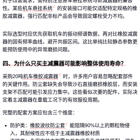
对于改装需求，需特别注意原车悬挂系统与新减震器的兼容
性。某些
机车悬挂系统
的安装接口可能仅适配特定规格的橡
胶减震器，强行匹配非标产品会导致固定螺栓受力不均。
实际选型时应优先获取机车的振动频谱数据，再对比橡胶减震
器的固有频率曲线，避开共振区间。这比单纯比较静态参数更
能预防使用中的异常磨损问题。
四、为什么只买主减震器可能影响整体使用寿命？
采购20吨
机车橡胶减震器
时，许多用户容易忽略配套部件
的关键作用。防尘套缺失会导致沙石直接磨损橡胶层，而安装
支架不匹配可能引发应力集中。这些看似次要的配件，实际决
定着主减震器在重载工况下的有效服役周期。
完整的配套方案应包含三个维度：
防护类：
橡胶波纹防尘套
能阻隔90%以上的颗粒物侵
入，其耐候性应不低于主减震器橡胶材质