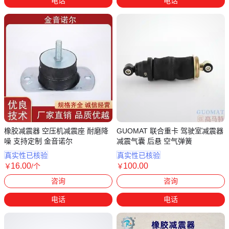
电话
电话
橡胶减震器 空压机减震座 耐磨降
GUOMAT 联合重卡 驾驶室减震器
噪 支持定制 金音诺尔
减震气囊 后悬 空气弹簧
真实性已核验
真实性已核验
16
.00
100
.00
￥
/个
￥
浙江湖州
广东广州
咨询
咨询
电话
电话