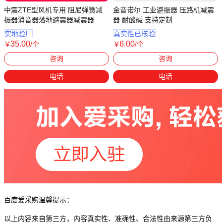
中震ZTE型风机专用 阻尼弹簧减
金音诺尔 工业避振器 压路机减震
振器消音器落地避震器减震器
器 耐酸碱 支持定制
实地验厂
真实性已核验
35
.00
6
.00
￥
/个
￥
/个
天津
江苏南通
咨询
咨询
电话
电话
百度爱采购温馨提示：
以上内容来自第三方，内容真实性、准确性、合法性由来源第三方负