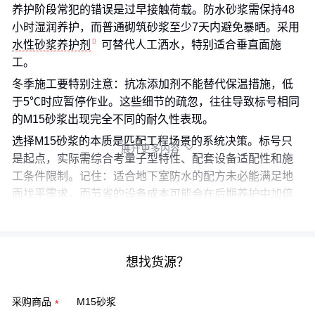
养护阶段常犯的错误是过早接触荷载。防水砂浆需保持48
小时湿润养护，而普通砌筑砂浆至少7天内避免暴晒。采用
水性砂浆养护剂
可替代人工洒水，特别适合垂直面施
工。
冬季施工要特别注意：抗冻添加剂不能替代保温措施，低
于5℃时应暂停作业。这些细节的疏忽，往往导致标号相同
的M15砂浆出现完全不同的耐久性表现。
选择M15砂浆的本质是匹配工程场景的系统决策。标号只
展开更多内容

是起点，实际需综合考量子型特性、配套设备适配性和施
工条件限制。记住：适合地下室防水的配方未必能满足地
面找平需求，而节省的设备成本可能会在后期养护中加倍
返还。
想找货源？
采购商品