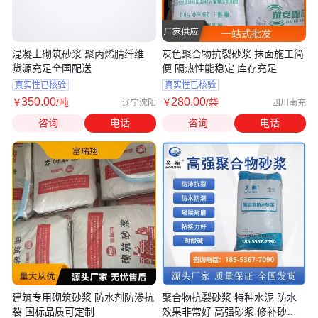
混凝土砌筑砂浆 聚丙烯腈纤维
灰色聚合物抗裂砂浆 抹面施工简
货源充足全国配送
便 隔热性能稳定 库存充足
真实性已核验
真实性已核验
350
.00
280
.00
￥
/吨
￥
/袋
辽宁沈阳
四川南充
咨询
电话
咨询
电话
建筑专用砌筑砂浆 防水剂防渗抗
聚合物抗裂砂浆 特种水泥 防水
裂 国标品质可定制
效果非常好 高强砂浆 修补砂浆