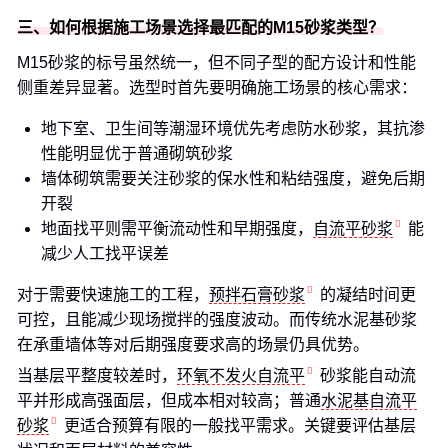
三、如何根据施工场景选择最匹配的M15砂浆类型？
M15砂浆的标号虽然统一，但不同子型的配方设计和性能
侧重差异显著。选型时首先要明确施工场景的核心需求：
地下室、卫生间等潮湿环境优先考虑防水砂浆，其抗渗
性能明显优于普通砌筑砂浆
墙体砌筑需要关注砂浆的保水性和粘结强度，避免后期
开裂
地面找平则需平衡流动性和早期强度，
自流平砂浆
能
减少人工找平误差
对于需要快速施工的工程，
预拌石膏砂浆
的凝结时间更
可控，且能减少现场搅拌的强度波动。而传统水泥基砂浆
在承重墙体等对后期强度要求高的场景仍具优势。
当基层平整度较差时，
环氧不发火自流平
砂浆能自动流
平并形成高强面层，但成本相对较高；普通
水泥基自流平
砂浆
更适合预算有限的一般找平需求。关键要评估基层