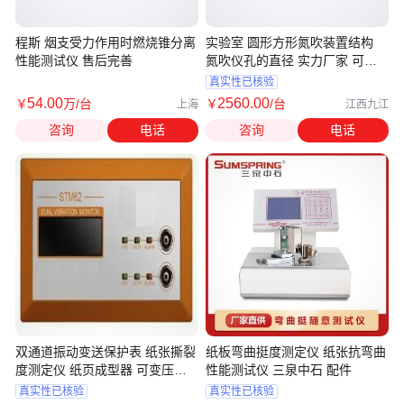
程斯 烟支受力作用时燃烧锥分离
实验室 圆形方形氮吹装置结构
性能测试仪 售后完善
氮吹仪孔的直径 实力厂家 可按
需定制
真实性已核验
54
.00
2560
.00
￥
万
/台
￥
/台
上海
江西九江
咨询
电话
咨询
电话
双通道振动变送保护表 纸张撕裂
纸板弯曲挺度测定仪 纸张抗弯曲
度测定仪 纸页成型器 可变压力
性能测试仪 三泉中石 配件
厚度测
真实性已核验
真实性已核验