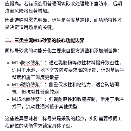
应提高。若错误选用普通砌筑砂浆处理地下室防水，后期
渗漏风险将显著增加。
因此选购时需先明确：标号是强度基准线，而功能特性才
是决定适用场景的关键。
二、三类主流M15砂浆的核心功能边界
同标号砂浆的功能分化主要来自配方调整和添加剂差异：
M15
防水砂浆
：通过乳胶粉等改性材料提升致密性，
适用于水池、地下室等防渗要求高的场景，但对基层平
整度和施工温度更敏感
M15砌筑砂浆
：侧重保水性和粘结力，适合砖墙砌
筑，但抗裂性普遍较弱
M15地面砂浆
：强调耐磨性和收缩控制，常用于地坪
找平，流动性通常低于其他类型
这些差异意味着：标号只是采购的起点，实际需要根据工
程部位的功能需求锁定具体子型。