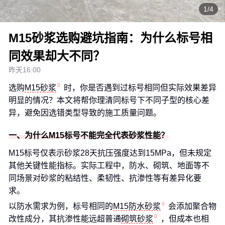
1/4
M15砂浆选购避坑指南：为什么标号相
同效果却大不同？
昨天16:00
选购
M15砂浆
时，你是否遇到过标号相同但实际效果差异
明显的情况？本文将帮你理清同标号下不同子型的核心差
异，避免因选错类型导致的施工质量问题。
一、为什么M15标号不能完全代表砂浆性能？
M15标号仅表示砂浆28天抗压强度达到15MPa，但未规定
其他关键性能指标。实际工程中，防水、砌筑、地面等不
同场景对砂浆的粘结性、柔韧性、抗渗性等有差异化要
求。
以防水需求为例，标号相同的
M15防水砂浆
会添加聚合物
改性成分，其抗渗性能远超普通
砌筑砂浆
，但成本也相