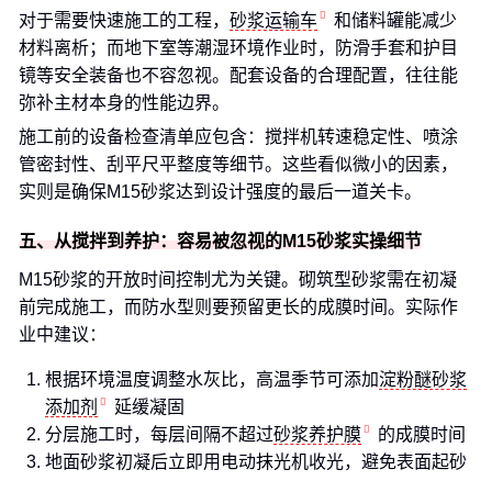
对于需要快速施工的工程，
砂浆运输车
和储料罐能减少
材料离析；而地下室等潮湿环境作业时，防滑手套和护目
镜等安全装备也不容忽视。配套设备的合理配置，往往能
弥补主材本身的性能边界。
施工前的设备检查清单应包含：搅拌机转速稳定性、喷涂
管密封性、刮平尺平整度等细节。这些看似微小的因素，
实则是确保M15砂浆达到设计强度的最后一道关卡。
五、从搅拌到养护：容易被忽视的M15砂浆实操细节
M15砂浆的开放时间控制尤为关键。砌筑型砂浆需在初凝
前完成施工，而防水型则要预留更长的成膜时间。实际作
业中建议：
根据环境温度调整水灰比，高温季节可添加
淀粉醚砂浆
添加剂
延缓凝固
分层施工时，每层间隔不超过
砂浆养护膜
的成膜时间
地面砂浆初凝后立即用电动抹光机收光，避免表面起砂