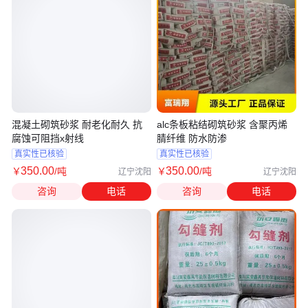
混凝土砌筑砂浆 耐老化耐久 抗
alc条板粘结砌筑砂浆 含聚丙烯
腐蚀可阻挡x射线
腈纤维 防水防渗
真实性已核验
真实性已核验
350
.00
350
.00
￥
/吨
￥
/吨
辽宁沈阳
辽宁沈阳
咨询
电话
咨询
电话