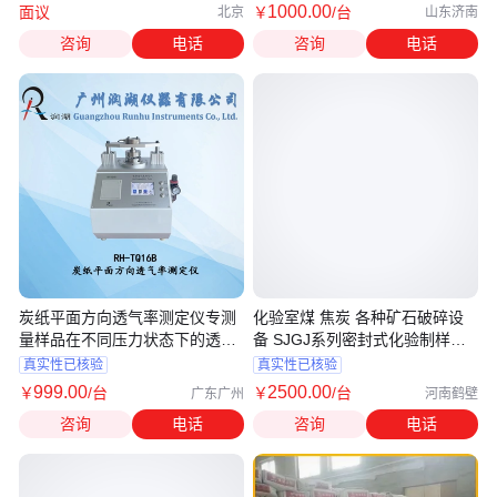
1000
.00
面议
￥
/台
北京
山东济南
咨询
电话
咨询
电话
炭纸平面方向透气率测定仪专测
化验室煤 焦炭 各种矿石破碎设
量样品在不同压力状态下的透气
备 SJGJ系列密封式化验制样粉
性
碎机
真实性已核验
真实性已核验
999
.00
2500
.00
￥
/台
￥
/台
广东广州
河南鹤壁
咨询
电话
咨询
电话