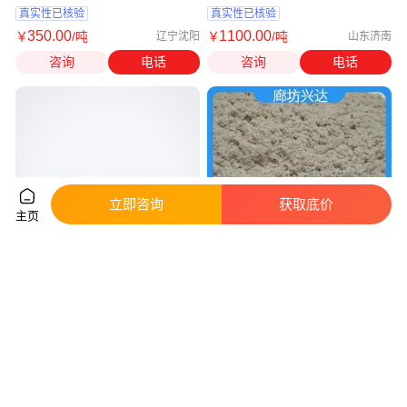
加固砂浆
真实性已核验
真实性已核验
350
.00
1100
.00
￥
/吨
￥
/吨
辽宁沈阳
山东济南
咨询
电话
咨询
电话
立即咨询
获取底价
主页
热效率高 经久耐用 抹面砂浆 珍
兴达保温材料 抹面砂浆 抗裂 经
珠岩 兴达保温材料
久耐用 热效率高
真实性已核验
真实性已核验
850
.00
850
.00
￥
/吨
￥
/吨
河北廊坊
河北廊坊
咨询
电话
咨询
电话