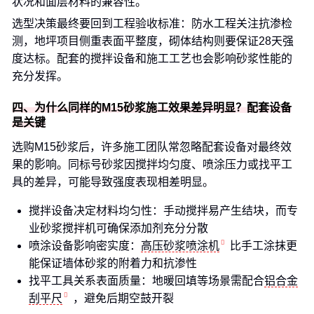
状况和面层材料的兼容性。
选型决策最终要回到工程验收标准：防水工程关注抗渗检
测，地坪项目侧重表面平整度，砌体结构则要保证28天强
度达标。配套的搅拌设备和施工工艺也会影响砂浆性能的
充分发挥。
四、为什么同样的M15砂浆施工效果差异明显？配套设备
是关键
选购M15砂浆后，许多施工团队常忽略配套设备对最终效
果的影响。同标号砂浆因搅拌均匀度、喷涂压力或找平工
具的差异，可能导致强度表现相差明显。
搅拌设备决定材料均匀性：手动搅拌易产生结块，而专
业砂浆搅拌机可确保添加剂充分分散
喷涂设备影响密实度：
高压砂浆喷涂机
比手工涂抹更
能保证墙体砂浆的附着力和抗渗性
找平工具关系表面质量：地暖回填等场景需配合
铝合金
刮平尺
，避免后期空鼓开裂