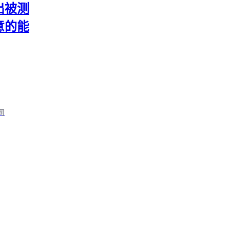
出被测
意的能
制
司
防撞套的
投入检测
套检测设备
——没有