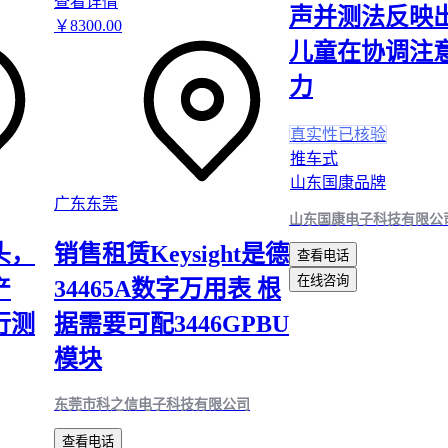
查看详情
运动场景的材质选择尤其需要细分：
声并测法反映
￥
8300
.00
剧烈运动推荐
304不锈钢运动水壶
，金属材质抗冲击性更强
儿童在协调注
日常通勤可考虑
便携伸缩硅胶杯
，收纳体积优势明显
力
团队活动采购时，
防摔塑料运动水壶
的综合成本更容易控
玻璃材质在办公场景的价值常被低估：
真实性已核验
推车式
带盖玻璃水杯
的耐茶渍特性减少清洁耗时
山东国康品牌
高硼硅玻璃杯
的透光度便于观察液体状态
广东东莞
山东国康电子科技有限公
长期使用不会出现塑料常见的老化泛黄问题
头，
销售租赁Keysight是德
查看电话
决策时需同步考虑配套使用成本——
硅胶密封圈
更换频率、玻璃
在线咨询
产
34465A数字万用表 根
采购预算都会影响长期使用体验。
行测
据需要可配3446GPBU
四、为什么采购Tritan产品后还需要额外
模块
设备？
东莞市科之信电子科技有限公司
采购Tritan材质产品时，许多用户只关注主材成本，却忽略了配
的必要性。色母添加系统和质检设备直接影响产品的长期稳定性
查看电话