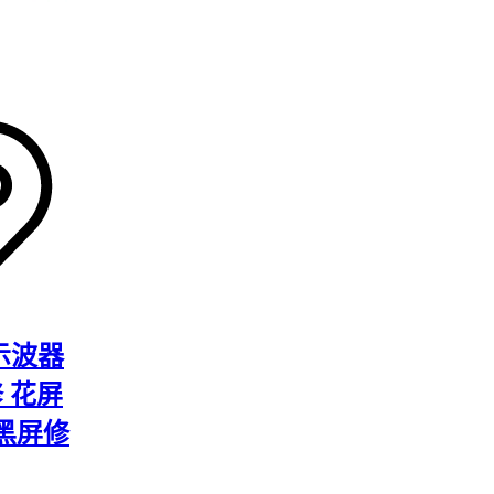
 示波器
修 花屏
黑屏修