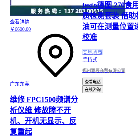
testo德图 270
质检测套装 借助
查看详情
油可在测量位置
￥
6600
.00
校准
实地验商
手持式
郑州双辰商贸有限公司
查看电话
广东东莞
在线咨询
维修 FPC1500频谱分
析仪维 修故障不开
机、开机无显示、反
复重起