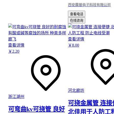
西安霖普电子科技有限公司
查看电话
在线咨询
查看详情
查看详情
￥
8
.00
￥
2
.20
河北廊坊
浙江湖州
可挠金属管 连接
可弯曲kv可挠管 良好
北佳用于人防工程