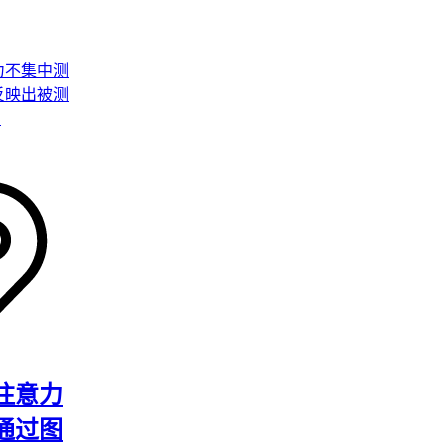
的更换频
平同样值
tan：
性价比优势
注意力
更稳定
通过图