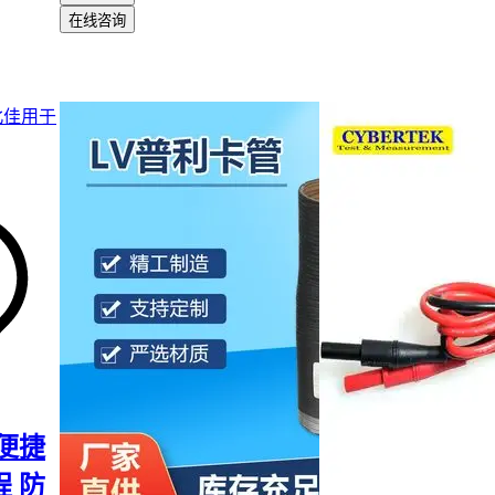
精确的
炭黑分散度检测仪
，可能出现色差或抗老化性能不均；缺
在线咨询
检测仪
则难以发现内部气泡或杂质。这些隐患在使用初期可能不
会随着时间推移加速材质老化。
对于需要频繁消毒的场景（如餐饮器具），
紫外线臭氧灭菌柜
能
效果与材质保护。普通高温消毒可能加速Tritan分子链断裂，而
保证食品接触安全的同时，对塑料的氧化压力更小。这类配套设
加前期投入，但能显著延长产品使用寿命。
配套设备的选型应匹配主材特性：
检测类：优先选择能验证
抗氧剂塑料添加剂
均匀度的仪器
加工类：确保注塑机温度控制系统与Tritan的耐温范围兼容
消毒类：避免使用会释放增塑剂的化学消毒剂
五、哪些日常操作正在悄悄损耗你的Trita
Tritan的耐化学性虽优于普通塑料，但长期接触碱性清洁剂仍会
化。建议使用中性
食品级润滑剂
清洗，避免用钢丝球等硬物刮擦
便捷
硅胶密封圈的杯盖，还应定期检查密封圈是否变形，防止因密封
液体渗入螺纹结构。
 防