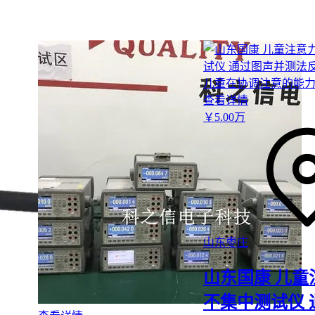
异。这种差异往往在使用一段时间后才会显现。
生产工艺的关键影响点包括：
注塑温度控制不精准会导致材料性能下降
模具精度不足会增加产品缺陷率
后处理工艺欠缺会影响产品长期稳定性
查看详情
这些生产细节的差异，使得看似价格相近的产品，在实际使用中
￥
5
.00
万
率和维护成本可能相差甚远。评估供应商时，生产工艺和设备水
得关注。
三、哪些场景下Tritan并非最优解？
当采购需求出现以下特征时，建议优先评估替代材质而非执着于Tri
短期一次性使用场景：如促销赠品或活动用品，
PP塑料
的
山东枣庄
更明显
山东国康 儿童
极端温度频繁切换环境：高硼硅
玻璃水杯
的耐温骤变性能
儿童高频摔打场景：
硅胶水杯
的防摔特性可降低更换频率
不集中测试仪 