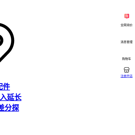
箱冷藏，或
纹。这类
现。
全网询价
消息管理
购物车
维护纳入同
间内的综
期来看反而
注册开店
k配件
黑输入延长
差分探