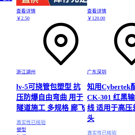
温度骤变是另一个隐形杀手。装有热饮的Tritan杯体直接放入冰
冬季户外使用时未加
保温杯套
保护，都容易因热胀冷缩产生微裂
查看详情
查看详情
损伤初期难以察觉，但会明显降低产品的抗冲击性PA66等级表
￥
2
.50
￥
120
.00
建立定期维护记录能提前发现问题：
每月检查杯口、螺纹等应力集中部位是否有发白现象
每季度用
塑料冲击试验机
抽样测试旧产品剩余强度
更换批次时对比新旧产品的紫外线透光率变化
评估Tritan产品的真实成本，需要将主材采购、配套检测、使用
一框架。与其纠结每公斤
塑料颗粒
的单价差异，不如计算单位时
浙江湖州
广东深圳
合使用成本——优质的Tritan配合正确的消毒柜和保温措施，长
更具经济性。
lv-5可挠管包塑型 抗
知用Cyberte
压防爆自由弯曲 用于
CK-301 红
隧道施工 多规格 廊飞
线 适用于高压
头
真实性已核验
塑型
真实性已核验