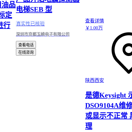
食用油品
电梯SEB 型
标定
查看详情
真实性已核验
进行
￥
1
.00
万
深圳市京都玉崎电子有限公司
查看电话
在线咨询
陕西西安
是德Keysight
DSO9104A维
或显示不正常 
理