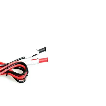
少
X光塑料
明显，但
平衡杀菌
臭氧消毒在
备虽然增
n产品？
导致表面雾
。对于带
不良导致