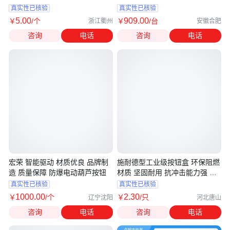
真实性已核验
真实性已核验
5
.00
909
.00
￥
/个
￥
/台
浙江衢州
安徽合肥
咨询
电话
咨询
电话
宏荣 智能驱动 材质优良 品牌制
施耐德型工业级按钮盒 环保阻燃
造 质量保障 防爆电动葫芦按钮
材质 坚固耐用 抗冲击能力强 天
道电气
真实性已核验
真实性已核验
1000
.00
2
.30
￥
/个
￥
/只
辽宁沈阳
河北唐山
咨询
电话
咨询
电话