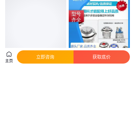
立即咨询
获取底价
主页
工业控制面板 硅胶按键 触控开
按需定制 金属按钮 规模生产 高
关 人机界面操作
亮度 卓朗齐电气
真实性已核验
真实性已核验
22
.68
5
.00
￥
/件
￥
/个
广东深圳
山东青岛
咨询
电话
咨询
电话