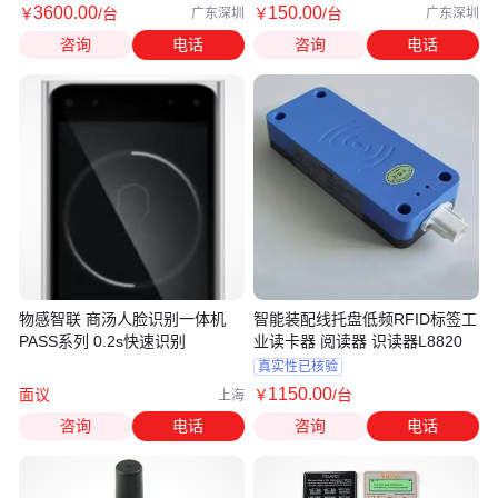
3600
.00
150
.00
￥
/台
￥
/台
广东深圳
广东深圳
咨询
电话
咨询
电话
物感智联 商汤人脸识别一体机
智能装配线托盘低频RFID标签工
PASS系列 0.2s快速识别
业读卡器 阅读器 识读器L8820
真实性已核验
1150
.00
面议
￥
/台
上海
咨询
电话
咨询
电话