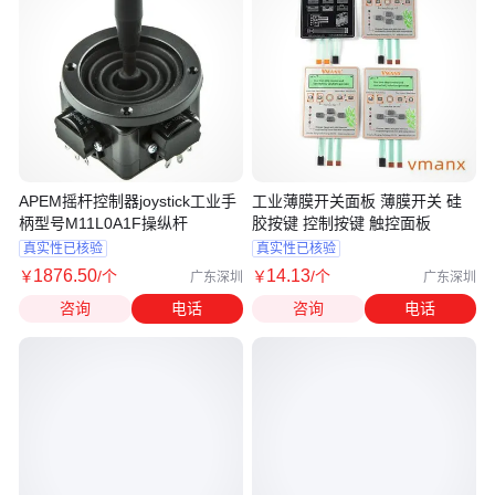
APEM摇杆控制器joystick工业手
工业薄膜开关面板 薄膜开关 硅
柄型号M11L0A1F操纵杆
胶按键 控制按键 触控面板
真实性已核验
真实性已核验
1876
.50
14
.13
￥
/个
￥
/个
广东深圳
广东深圳
咨询
电话
咨询
电话