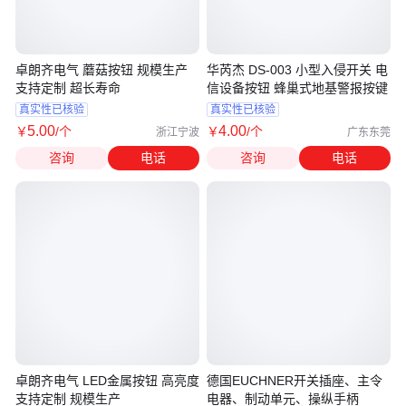
卓朗齐电气 蘑菇按钮 规模生产
华芮杰 DS-003 小型入侵开关 电
支持定制 超长寿命
信设备按钮 蜂巢式地基警报按键
真实性已核验
真实性已核验
5
.00
4
.00
￥
/个
￥
/个
浙江宁波
广东东莞
咨询
电话
咨询
电话
卓朗齐电气 LED金属按钮 高亮度
德国EUCHNER开关插座、主令
支持定制 规模生产
电器、制动单元、操纵手柄