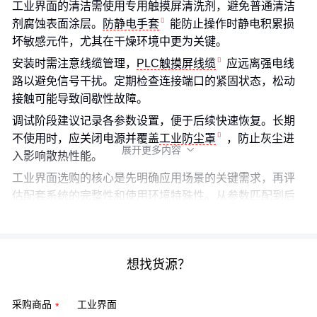
工业界面的清洁需使用专用触摸屏清洗剂，避免普通清洁
剂腐蚀表面涂层。
防静电手套
能防止操作时静电积累损
坏敏感元件，尤其在干燥环境中更为关键。
安装时需注意线缆管理，
PLC触摸屏线缆
应远离强电线
路以避免信号干扰。定期检查连接端口的紧固状态，松动
接触可能导致间歇性故障。
调试阶段建议记录各参数设置，便于后续快速恢复。长期
不使用时，应关闭电源并覆盖
工业防尘罩
，防止灰尘进
展开更多内容

入影响散热性能。
工业界面选购的核心是先明确应用场景的关键需求，再评
估配套系统的完整性和使用环境特殊性。从参数匹配到后
期维护，每个环节都影响着设备的实际效能。
想找货源？
采购商品