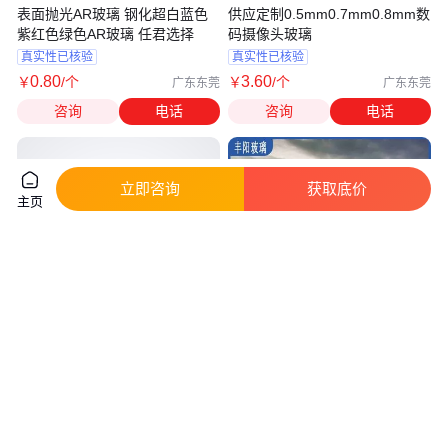
表面抛光AR玻璃 钢化超白蓝色
供应定制0.5mm0.7mm0.8mm数
紫红色绿色AR玻璃 任君选择
码摄像头玻璃
真实性已核验
真实性已核验
0
.80
3
.60
￥
/个
￥
/个
广东东莞
广东东莞
咨询
电话
咨询
电话
立即咨询
获取底价
主页
AG防眩玻璃漫反射玻璃无反射玻
金晶原片15+15彩釉玻璃 玻璃栈
璃防反射玻璃无影玻璃
道 丰阳 源头厂家
真实性已核验
真实性已核验
2
.40
120
.00
￥
/件
￥
/平方米
广东东莞
河南郑州