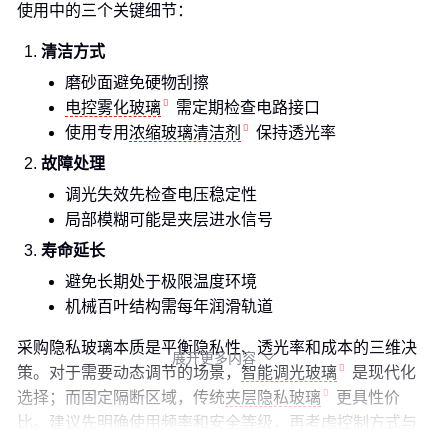
使用中的三个关键细节：
清洁方式
磨砂面避免硬物刮擦
电控雾化玻璃
需定期检查电路接口
使用专用
浓缩玻璃清洁剂
保持透光率
故障处理
调光失效先检查电压稳定性
局部模糊可能是夹层进水信号
寿命延长
避免长期处于极限温度环境
机械百叶结构需每年润滑轨道
采购隐私玻璃本质是平衡隐私性、透光率和成本的三维决
展开更多内容

策。对于需要动态调节的场景，
智能调光玻璃
是现代化
选择；而固定隔断区域，传统
夹层隐私玻璃
更具性价
比。建议先明确使用频率和安全等级，再考虑控制方式与
配套系统的匹配度。