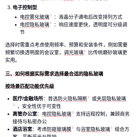
电子控制型
电控雾化玻璃
：液晶分子通电后改变排列方式
电控隐私玻璃
：响应速度更快，透明度可分级调
节
选择时需重点考虑使用频率、预算和安装条件，例如需要
频繁切换透明度的会议室，
调光玻璃
比传统磨砂玻璃更
实用。
三、如何根据实际需求选择最合适的隐私玻璃
按场景匹配功能优先级
医疗/金融场所
：首选
防火隐私隔断
或
夹层隐私玻璃
，安全性优于可变性
高管办公室
：
电控隐私玻璃
支持远程控制，兼顾商务
接待与私密办公
酒店浴室
：考虑
防窥玻璃膜
与
浴室隐私玻璃
组合方
案，平衡采光与防护