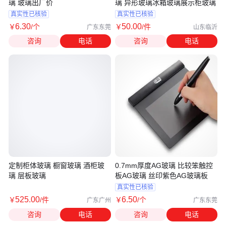
璃 玻璃出厂价
璃 异形玻璃冰箱玻璃展示柜玻璃
真实性已核验
真实性已核验
6
.30
50
.00
￥
/个
￥
/件
广东东莞
山东临沂
咨询
电话
咨询
电话
定制柜体玻璃 橱窗玻璃 酒柜玻
0.7mm厚度AG玻璃 比较笨触控
璃 层板玻璃
板AG玻璃 丝印紫色AG玻璃板
真实性已核验
525
.00
6
.50
￥
/件
￥
/个
广东广州
广东东莞
咨询
电话
咨询
电话