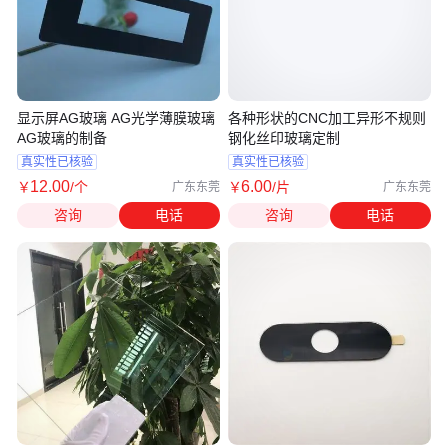
显示屏AG玻璃 AG光学薄膜玻璃
各种形状的CNC加工异形不规则
AG玻璃的制备
钢化丝印玻璃定制
真实性已核验
真实性已核验
12
.00
6
.00
￥
/个
￥
/片
广东东莞
广东东莞
咨询
电话
咨询
电话