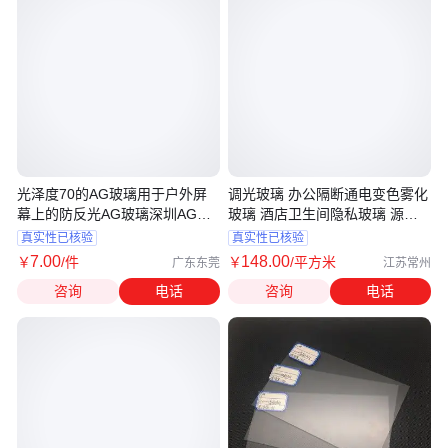
光泽度70的AG玻璃用于户外屏
调光玻璃 办公隔断通电变色雾化
幕上的防反光AG玻璃深圳AG玻
玻璃 酒店卫生间隐私玻璃 源头
璃钢化厂
厂家
真实性已核验
真实性已核验
7
.00
148
.00
￥
/件
￥
/平方米
广东东莞
江苏常州
咨询
电话
咨询
电话