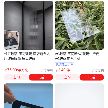
长虹玻璃 压花玻璃 酒店前台大
AG玻璃 不间断AG玻璃生产商
厅玻璃隔断 屏风玻璃
AG玻璃东莞厂家
真实性已核验
75
.00
2
.40
￥
/平方米
￥
/件
广东中山
广东东莞
咨询
电话
咨询
电话