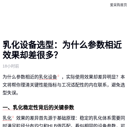
爱采购首页
乳化设备选型：为什么参数相近
效果却差很多？
18小时前
为什么参数相近的
乳化设备
，实际使用效果却差异明显？本
文将帮你理清关键性能指标与工况适配性的内在联系，避免选
型失误。
一、乳化稳定性背后的关键参数
乳化
效果的差异首先源于基础原理：稳定的乳化体系需要同
时满足粒径分布均匀和HLB值匹配。看似相同的设备参数，可