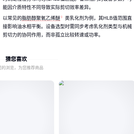
能因介质特性不同导致实际剪切效率差异。
以常见的
脂肪醇聚氧乙烯醚
类乳化剂为例，其HLB值范围直
接影响油水相平衡。设备选型时需同步考虑乳化剂类型与机械
剪切力的协同作用，而非孤立比较转速或功率。
这解释了为何
食品级乳化剂
与工业级产品对设备耐腐蚀性要
求不同——介质特性会通过化学反应反向影响设备实际工作状
猜您喜欢
态。
您的浏览，为您推荐商品
二、被忽略的工况适配性维度
设备标称参数往往在标准工况下测得，但实际生产中需重点评
估三个隐藏维度：
介质粘度对剪切力传递效率的衰减影响
温度敏感性对连续工作时间的限制
腐蚀性成分对机械密封的长期侵蚀