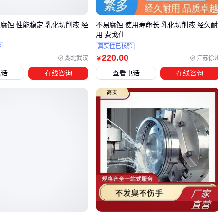
热敏感介质：应选择温升控制良好的设备，如带冷却系统的
真空均质乳化机
，避免物料变性。
腐蚀 性能稳定 乳化切削液 经
不易腐蚀 使用寿命长 乳化切削液 经久耐
腐蚀性介质：必须采用全不锈钢材质的乳化设备，特别是接
用 费戈仕
触部位需耐腐蚀处理。
验
真实性已核验
220
.00
湖北武汉
江苏徐
￥
食品医药等行业对卫生等级要求严格，分体式设计的卫生级胶
电话
在线咨询
查看电话
在线咨询
体磨更便于彻底清洗，避免交叉污染。而矿用等工业场景则更
看重设备的防爆性能和连续作业能力。
选型时还需考虑后续的配套需求，如预处理系统对物料均匀性
的要求，以及后处理环节是否需要集成均质等功能。这些因素
共同决定了最终的系统配置方案。
四、主设备之外，这些配套系统同样影响乳化效果
采购乳化主设备后，许多用户会发现实际生产效果与实验室测
试存在明显差异，这往往源于配套系统的缺失或不匹配。预处
理阶段的
均质机
决定物料初始分散度，后处理的温度控制系