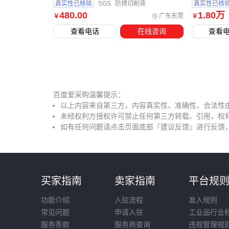
真实性已核验
SGS
防锈切削液
真实性已核
480
.00
1
.80
万
广东东莞
￥
￥
查看电话
在线咨询
查看
百度爱采购温馨提示：
以上内容来自第三方，内容真实性、准确性、合法性
未经权利方授权许可禁止任何第三方转载、引用，权
如有任何问题请点击页面底部『建议反馈』进行反馈
买家指南
卖家指南
平台规
功能介绍
入驻流程
准入规则
常见问题
申请入驻
工业品行业
服务条款
服务商查询
违规管理规