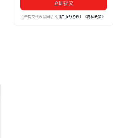
立即提交
点击提交代表您同意
《用户服务协议》
《隐私政策》