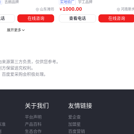
验
吉朗品牌
实地验厂
宇工品牌
1000
.00
山东潍坊
河南新
￥
五、这些操作细节决定了设备效能的真实发挥
电话
在线咨询
查看电话
在线咨询
同样的乳化设备，操作方式不同可能导致产出质量差异显著。
展开更多
转速设置并非越高越好：处理
金属乳化液
时需要阶梯式提
速，而
食品级增稠剂
则适合保持匀速剪切。
容易被忽视的细节包括：
由来源第三方负责，仅供您参考。
启动顺序：应先投料后启动设备，避免空转损伤机械密封
利方保留追究权利。
温度监控：
液压支架用乳化油
等产品需实时调整冷却设备
，百度爱采购会积极处理。
参数
清洁周期：残留的
切削液乳化液
会加速设备腐蚀
防护装备的选择常被低估。处理高温乳化油时，普通防护面罩
则
关于我们
友情链接
可能因起雾影响操作，应选用带防雾功能的聚碳防护面罩；而
平台声明
爱企查
清洁
异形管道连接件
等复杂部件时，配套的清洁刷套装能提
标准
产品百科
加盟星
升维护效率。
则
生态合作
百度营销