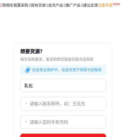
购物车
我要采购
我有货源
会员产品
推广产品
建议反馈
注册开店
想要货源？
填写采购需求，爱采购帮您智能匹配合适商家
信息安全保护中，信息仅用于商家与您联系