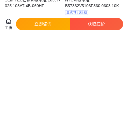
SEMITEC石冢热敏电阻 103JT-
NTC热敏电阻
025 103AT-4B-060HF
B57332V5103F360 0603 10K
103KT1005T-1P
1% B-3455
真实性已核验
0
.40
0
.26
￥
/个
￥
/个
广东东莞
广东深圳
立即咨询
获取底价
主页
咨询
电话
咨询
电话
PTC 热敏电阻
热敏电阻
B59421A0125A062 0402
SDNT2012X103F3950FTF顺络
470ohms 125C Temperature
原装现货
真实性已核验
Sensor
0
.92
0
.11
￥
/个
￥
/个
广东深圳
广东深圳
咨询
电话
咨询
电话