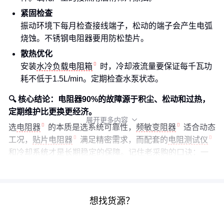
紧固检查
振动环境下每月检查接线端子，松动的端子会产生电弧
烧蚀。不锈钢电阻器要用防松垫片。
散热优化
安装
水冷负载电阻箱
时，冷却液流量要保证每千瓦功
耗不低于1.5L/min。定期检查水泵状态。
🔍 核心结论：电阻器90%的故障源于积尘、松动和过热，
定期维护比更换更经济。
展开更多内容

选
电阻器
的本质是选系统可靠性，
频敏变阻器
适合动态
工况，
贴片电阻器
满足精密需求，而配套的
电阻测试仪
和冷却系统才是长期稳定的保障。记住老采购的口诀：一
看工况匹配度，二看材质耐受性，三看维护便利性。
想找货源？