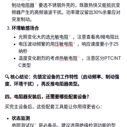
制动电阻器
要选不锈钢外壳的，既散热快又能抵抗变
频器产生的高频谐波干扰。功率建议留出30%余量应对
突发制动。
环境敏感场合
光照变化大的选
光敏电阻
，注意查看亮/暗电阻比
电压波动频繁的用
压敏电阻
，响应速度要小于25
纳秒
温度变化剧烈的考虑
热敏电阻
，注意区分PTC/NT
C类型
🔍 核心结论：先锁定设备的工作特性（启动频率、制动强
度、环境干扰），再反推电阻器类型。
四、电阻器安装后，还需要哪些配套设备？
买完主设备后，这些配套工具能让你用得更省心：
状态监测
电阻测试仪
是必备品，建议选带绝缘检测功能的型