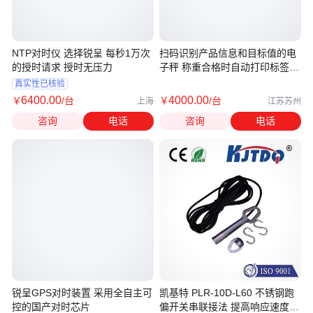
NTP对时仪 选择锐呈 每秒1万次
扫码识别产品信息和目标值的电
的授时请求 授时无压力
子秤 称重合格时自动打印标签的
台称
真实性已核验
6400
.00
4000
.00
￥
/台
￥
/台
上海
江苏苏州
咨询
电话
咨询
电话
锐呈GPS对时装置 采用全自主可
凯基特 PLR-10D-L60 不锈钢跑
控的国产对时芯片
偏开关串联接法 提高响应速度