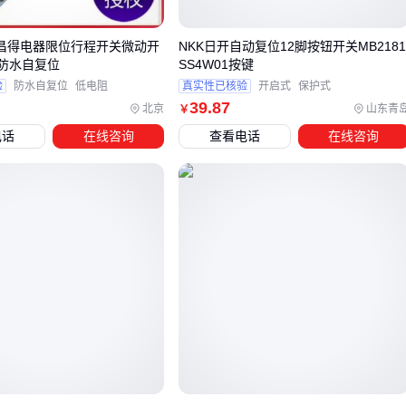
12ax7系列虽然参数差异明显，但在某些前级放大场景中可
通过电路调整实现近似效果
D昌得电器限位行程开关微动开
NKK日开自动复位12脚按钮开关MB218
69防水自复位
SS4W01按键
选择替代型号时需要特别注意管脚定义和供电电压的兼容性。
验
防水自复位
低电阻
真实性已核验
开启式
保护式
部分6k7系列子型号虽然外形相似，但内部栅极结构差异可能
39
.87
北京
山东青
￥
致在高压电路中工作不稳定。建议先对照原设备电路图确认关
电话
在线咨询
查看电话
在线咨询
键参数匹配度，再考虑物理尺寸和散热要求的适配。
对于需要长期连续运行的场景，更推荐选择6k7m这类工业级型
号。其强化过的阴极结构能承受更频繁的电流冲击，相比标准
型号在高温环境下的寿命衰减更缓慢。但要注意配套散热片可
能需要相应调整安装位置。
最终决策时建议建立三维判断标准：先看电气参数是否满足核
心需求，再评估物理接口的适配难度，最后考虑长期维护成
本。这种系统化选型思维能避免因单一参数匹配而忽略整体系
统兼容性的常见问题。