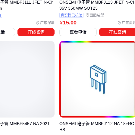
子管 MMBFJ111 JFET N-Ch
ONSEMI 电子管 MMBFJ113 JFET N-C
四、为什么买完6k7g电子管还要考虑配套设备？
h
35V 350MW SOT23
选购6k7g电子管后，配套设备的匹配度直接影响最终性能表
验
真实性已核验
表面贴装型
15
.00
现。常见的兼容性问题往往出现在电源适配性和物理接口两个
广东深圳
广东深
￥
维度：
电话
在线咨询
查看电话
在线咨询
电子管专用电源
的输出稳定性会显著影响音质表现或信号
放大精度
老式
电子管插座
与新管脚规格不匹配可能导致接触不良
缺乏散热设计的密闭机箱会加速电子管老化
对于需要定期维护的设备，
电子管清洁剂
能有效延长使用寿
命。化学残留物和氧化物堆积会改变管壁导电特性，专业清洗
剂在清除杂质的同时不会损伤镀层材料。
实际部署时要特别注意空间布局：
子管 MMBF5457 NA 2021
ONSEMI 电子管 MMBFJ112 NA 18+RO
保留至少3cm径向间隙利于空气对流
HS
避免与变压器等发热元件直接叠放