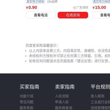
真实性已核验
ON品牌
真实性已核
0
.90
15
.00
广东深圳
￥
￥
查看电话
在线咨询
查看
百度爱采购温馨提示：
以上内容来自第三方，内容真实性、准确性、合法性
未经权利方授权许可禁止任何第三方转载、引用，权
如有任何问题请点击页面底部『建议反馈』进行反馈
买家指南
卖家指南
平台规
功能介绍
入驻流程
准入规则
常见问题
申请入驻
工业品行业
服务条款
服务商查询
违规管理规