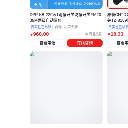
DPP-KB-220V/1跑偏开关防偏开关FM20
原装CNT
35M两级自动复位
关TZ-81
真实性已核验
自动
杭荣品牌
真实性已核
960
.00
18
.33
湖北襄阳
￥
￥
查看电话
在线咨询
查看