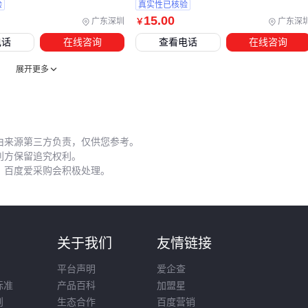
验
真实性已核验
高频应用场景建议加装
聚四氟乙烯管保护套
减少信号干扰
15
.00
广东深圳
广东深
￥
电话
在线咨询
查看电话
在线咨询
五、容易被忽视的6k7g电子管使用细节
展开更多
新管上机前建议进行48小时老化测试，通过
电子管测试座
监
测参数漂移情况。初期工作点不稳定是正常现象，但若屏流波
动持续超过10%则可能存在隐患。
日常使用中要建立定期检测习惯：
由来源第三方负责，仅供您参考。
利方保留追究权利。
每月检查管脚接触电阻变化
，百度爱采购会积极处理。
每季度记录屏极发射均匀性
发现玻壳发白或镀层脱落立即停用
长期存放时注意防潮防震，建议垂直放置在原厂包装内。重新
则
关于我们
友情链接
启用前需缓慢升温至工作温度，避免冷态突然加高压导致阴极
平台声明
爱企查
中毒。
标准
产品百科
加盟星
选择6k7g电子管本质是构建系统匹配方案：先根据应用场景确
则
生态合作
百度营销