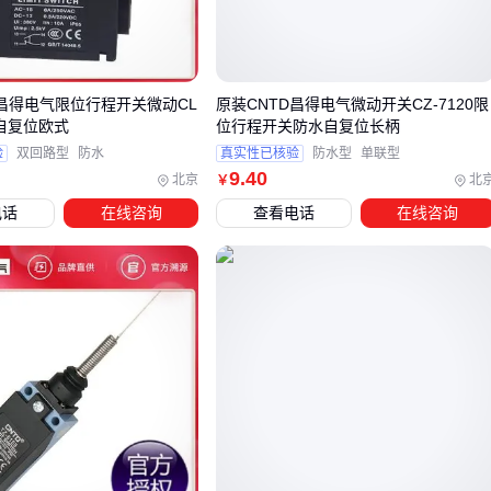
在替换6k7gt等相似型号时，必须注意gt版本的金属外壳虽然耐
震动，但散热效率会下降约15%，这可能导致在高温机箱内提
前老化。
D昌得电气限位行程开关微动CL
原装CNTD昌得电气微动开关CZ-7120限
真正的选型智慧在于：先确认设备原始设计是针对哪种封装类
水自复位欧式
位行程开关防水自复位长柄
型优化，再考虑工作环境温度与振动条件，最后决定是否接受
验
双回路型
防水
真实性已核验
防水型
单联型
性能折衷。
9
.40
北京
北
￥
电话
在线咨询
查看电话
在线咨询
三、6k7g电子管与替代型号如何根据场景选择？
当6k7g电子管库存不足或应用场景存在特殊需求时，合理选择
替代型号能有效降低采购风险。关键在于理解不同后缀型号的
核心差异：
6k7m通常具有更宽的工作温度范围，适合环境温度波动较大
的工业设备
6k7gt在音频放大电路中表现更稳定，但需要配套更高精度的
稳压电路