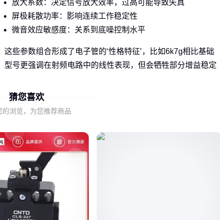
放大系数：决定信号放大效率，过高可能导致失真
屏极耗散功率：影响连续工作稳定性
微音效应敏感度：关系到底噪控制水平
这些参数组合形成了电子管的‘性格特征’，比如6k7g相比基础
型号更强调在射频电路中的线性表现，但会牺牲部分增益稳定
性。
猜您喜欢
采购时若仅对比型号前缀（如6k7），可能忽略后缀字母带来
关键设计变更——这正是许多设备匹配问题的根源。
您的浏览，为您推荐商品
二、6k7g的隐藏设计语言
6k7g的‘g’后缀代表其特殊的玻璃封装结构，这种设计带来了两
个矛盾特性：
优势：比金属壳版本更利于高频散热
劣势：机械强度降低，不适合振动环境