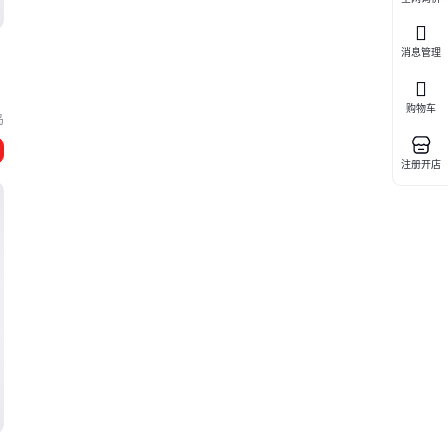
1
消息管理
导
购物车
岛
注册开店