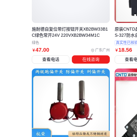
施耐德自复位带灯按钮开关XB2BW33B1
原装CNT
C绿色常开24V 220VXB2BW34M1C
S-327防
绿色
真实性已核
47
.00
18
.56
广东广州
￥
￥
查看电话
在线咨询
查看