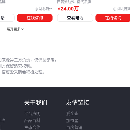
品牌
回转流动式
柳汽品牌
征"。先明确这两个核心要素，再考虑
折臂随车吊
或
直臂随车
24
.00
万
湖北随州
湖北随
￥
吊
的结构差异，最后用配套设备补齐安全短板。记住，最适
电话
在线咨询
查看电话
在线咨询
合的配置是让你既不用频繁超载，又不会长期大马拉小车的那
个平衡点。
展开更多
由来源第三方负责，仅供您参考。
利方保留追究权利。
，百度爱采购会积极处理。
则
关于我们
友情链接
平台声明
爱企查
标准
产品百科
加盟星
则
生态合作
百度营销