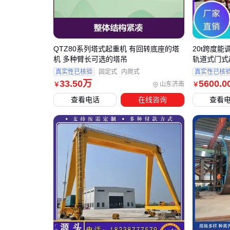
QTZ80系列塔式起重机 有回转底座的塔
20t跨度能
机 多种臂长可选的塔吊
轨道式门式
真实性已核验
固定式
内爬式
真实性已核
33
.50
万
5600
.0
山东济南
￥
￥
查看电话
在线咨询
查看