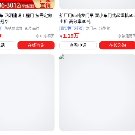
应急抢险
：
多功能随车吊
优先考虑360度旋转和快速支腿
开功能
车 涵洞建设工程用 按需定做
船厂用65吨龙门吊 双小车门式起重机50t
港口码头
：防锈处理的折臂机型更适合盐雾环境，记得配重
 冠华
出租 高效率80吨
载型
吊装带
验
防锈耐腐蚀
冠华品牌
真实性已核验
龙门吊
箱型臂
0
1
.19
万
山东泰安
福建莆
￥
特别提醒：山区工地务必验算爬坡能力，平原机型在30度坡道
电话
在线咨询
查看电话
在线咨询
可能连空载都难以上行。
四、买了随车吊后，这些配套设备你考虑了吗？
很多用户收货后才发现要补的装备清单比想象中长：
吊具系统
：不同吨位的
吊钩
要准备2-3组，避免小钩吊重物
或大钩挂轻货
安全防护
：建议给
液压油缸
加装防尘套，沙尘环境会加速
密封件老化
远程控制
：带急停功能的
起重机遥控器
能让地面观察员及
时干预危险操作