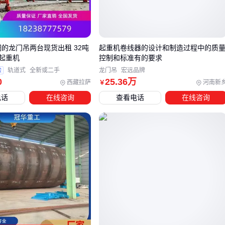
离递减，5米外可能只剩标称值的60%
空间适应性
：
折臂随车吊
更适合集装箱装卸等受限空间，
而
直臂随车吊
在开阔场地效率更高
调的龙门吊两台现货出租 32吨
起重机卷线器的设计和制造过程中的质
底盘稳定性
：后八轮设计虽然增加成本，但在松软地面作业
起重机
控制和标准有的要求
时支腿压强能降低40%以上
验
轨道式
全新或二手
龙门吊
宏远品牌
0
25
.36
万
西藏拉萨
河南新
￥
记住这个公式
：实际需求吨位=常吊货物重量×1.5（安全系数
电话
在线咨询
查看电话
在线咨询
+幅度衰减余量。
三、不同工地场景下，哪种随车吊配置更合适？
根据常见作业环境，我们梳理出四类典型配置方案：
市政工程
：选5吨以下
小型随车吊
，蓝牌准入优势明显，
配折叠臂应对狭窄街道
建材市场
：8-12吨
重型随车吊
更稳妥，货厢长度最好匹配
常见建材规格