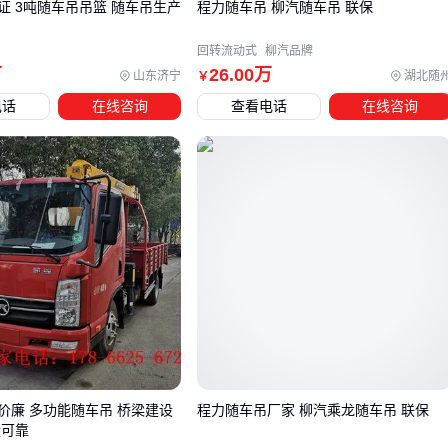
车吊生产
程力随车吊 柳汽随车吊 联保
容易被忽视的细节
：随车吊的支腿垫板要单独采购，工地碎石
回转流动式
柳汽品牌
地面可能要求1平方米以上的接触面积。
万
26
.00
万
山东济宁
湖北随
￥
电话
在线咨询
查看电话
在线咨询
五、随车吊日常使用中这些细节决定设备寿命
操作习惯对设备的影响往往比硬件配置更大：
预热程序
：液压油温低于10℃时，至少空载运转5分钟再作
钢丝绳保养
：每月检查
钢丝绳
捻距变化，出现3处以上断
必须更换
禁止动作
：绝对不能用吊臂横向拖拽货物，这会导致支腿受
力超限
建议在驾驶室张贴载荷表，操作员每次作业前核对幅度-重量关
系。加装
耐高温起重机遥控器
的机型，夏季要特别注意电池
散热问题。
价廉 多功能随车吊 桥梁建设
程力随车吊厂家 柳汽乘龙随车吊 联保
量可靠
选随车吊本质是匹配"你的常规作业半径"和"最常吊运的货物特