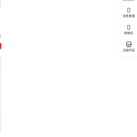
展
消息管理
购物车
田
注册开店