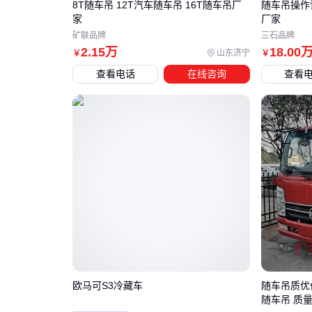
8T随车吊 12T汽车随车吊 16T随车吊厂
随车吊操作证 3吨随车吊吊篮 随
家
厂家
矿联品牌
三石品牌
2
.15
万
18
.00
山东济宁
￥
￥
查看电话
在线咨询
查看
欧马可S3冷藏车
随车吊质优
随车吊 质