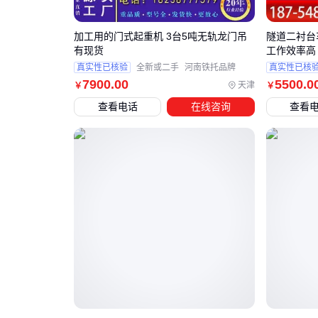
加工用的门式起重机 3台5吨无轨龙门吊
隧道二衬台
有现货
工作效率高
真实性已核验
全新或二手
河南铁托品牌
真实性已核
7900
.00
5500
.0
天津
￥
￥
查看电话
在线咨询
查看