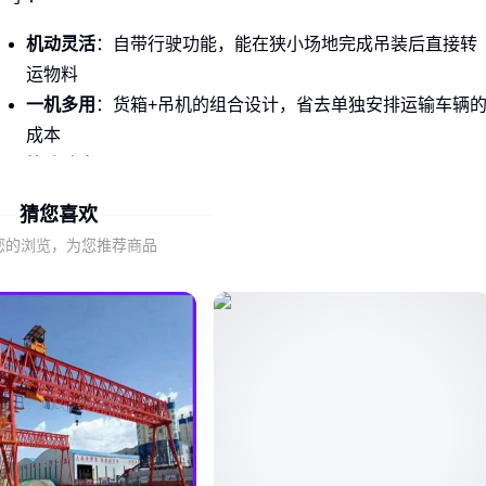
机动灵活
：自带行驶功能，能在狭小场地完成吊装后直接转
运物料
一机多用
：货箱+吊机的组合设计，省去单独安排运输车辆
成本
快速响应
：特别适合市政抢修、园林绿化等需要频繁转场的
作业场景
猜您喜欢
尤其像
高空作业随车吊
这类特殊机型，还能兼顾高空维修和
您的浏览，为您推荐商品
物料输送。但要注意，这些优势能否发挥，关键看后续的选型
是否精准匹配需求。
二、吨位和臂长如何决定随车吊的实际作业能力？
选型时最容易陷入的误区就是只看吨位数字。实际上需要关注
三个关键维度：
有效作业半径
：12吨机型标称16米幅度，但实际吊重会随距