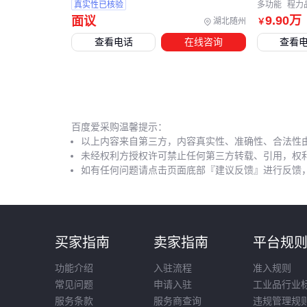
真实性已核验
多功能
程力
9
.90
万
面议
湖北随州
￥
查看电话
在线咨询
查看
百度爱采购温馨提示：
以上内容来自第三方，内容真实性、准确性、合法性
未经权利方授权许可禁止任何第三方转载、引用，权
如有任何问题请点击页面底部『建议反馈』进行反馈
买家指南
卖家指南
平台规
功能介绍
入驻流程
准入规则
常见问题
申请入驻
工业品行业
服务条款
服务商查询
违规管理规