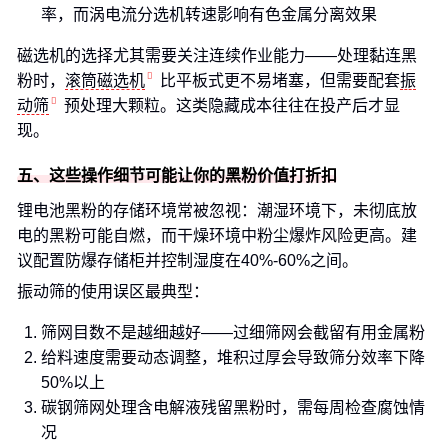
率，而涡电流分选机转速影响有色金属分离效果
磁选机的选择尤其需要关注连续作业能力——处理黏连黑
粉时，
滚筒磁选机
比平板式更不易堵塞，但需要配套
振
动筛
预处理大颗粒。这类隐藏成本往往在投产后才显
现。
五、这些操作细节可能让你的黑粉价值打折扣
锂电池黑粉的存储环境常被忽视：潮湿环境下，未彻底放
电的黑粉可能自燃，而干燥环境中粉尘爆炸风险更高。建
议配置防爆存储柜并控制湿度在40%-60%之间。
振动筛的使用误区最典型：
筛网目数不是越细越好——过细筛网会截留有用金属粉
给料速度需要动态调整，堆积过厚会导致筛分效率下降
50%以上
碳钢筛网处理含电解液残留黑粉时，需每周检查腐蚀情
况