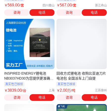
569
.00
567
.00
￥
/套
￥
/套
四川眉山
浙江舟山
咨询
电话
咨询
电话
INSPIRED ENERGY锂电池
回收方式锂电池 收购比亚迪刀片
NB3037HD30为您提供更准确的
电池包 全国派车上门自提
帮助
真实性已核验
真实性已核验
3839
.00
2
.00
￥
/台
￥
万
/吨
上海
江苏徐州
咨询
电话
咨询
电话