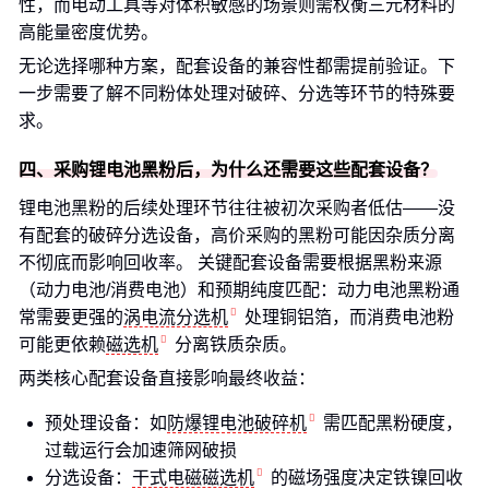
性，而电动工具等对体积敏感的场景则需权衡三元材料的
高能量密度优势。
无论选择哪种方案，配套设备的兼容性都需提前验证。下
一步需要了解不同粉体处理对破碎、分选等环节的特殊要
求。
四、采购锂电池黑粉后，为什么还需要这些配套设备？
锂电池黑粉的后续处理环节往往被初次采购者低估——没
有配套的破碎分选设备，高价采购的黑粉可能因杂质分离
不彻底而影响回收率。 关键配套设备需要根据黑粉来源
（动力电池/消费电池）和预期纯度匹配：动力电池黑粉通
常需要更强的
涡电流分选机
处理铜铝箔，而消费电池粉
可能更依赖
磁选机
分离铁质杂质。
两类核心配套设备直接影响最终收益：
预处理设备：如
防爆锂电池破碎机
需匹配黑粉硬度，
过载运行会加速筛网破损
分选设备：
干式电磁磁选机
的磁场强度决定铁镍回收