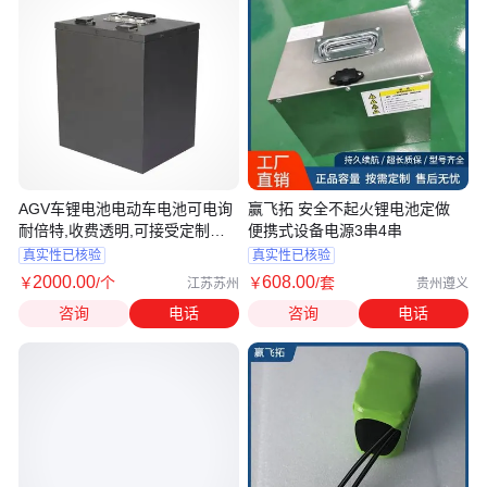
AGV车锂电池电动车电池可电询
赢飞拓 安全不起火锂电池定做
耐倍特,收费透明,可接受定制需
便携式设备电源3串4串
求
真实性已核验
真实性已核验
2000
.00
608
.00
￥
/个
￥
/套
江苏苏州
贵州遵义
咨询
电话
咨询
电话