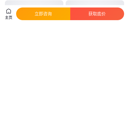
立即咨询
获取底价
主页
赢飞拓 安全不起火锂电池定做
INSPIRED安捷伦锂电池
3.7V-24V圆柱型串 锂电池包
NH3034HD30/NH2054HD24用
着好
真实性已核验
真实性已核验
603
.00
6666
.00
￥
/套
￥
/件
贵州铜仁
上海
咨询
电话
咨询
电话