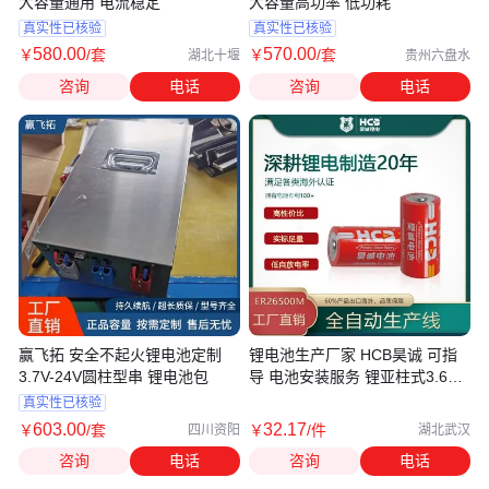
大容量通用 电流稳定
大容量高功率 低功耗
真实性已核验
真实性已核验
580
.00
570
.00
￥
/套
￥
/套
湖北十堰
贵州六盘水
咨询
电话
咨询
电话
赢飞拓 安全不起火锂电池定制
锂电池生产厂家 HCB昊诚 可指
3.7V-24V圆柱型串 锂电池包
导 电池安装服务 锂亚柱式3.6V
大容量
真实性已核验
603
.00
32
.17
￥
/套
￥
/件
四川资阳
湖北武汉
咨询
电话
咨询
电话