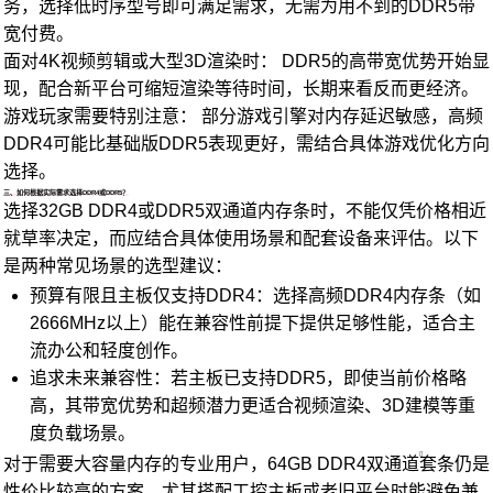
务，选择低时序型号即可满足需求，无需为用不到的DDR5带
宽付费。
面对4K视频剪辑或大型3D渲染时： DDR5的高带宽优势开始显
现，配合新平台可缩短渲染等待时间，长期来看反而更经济。
游戏玩家需要特别注意： 部分游戏引擎对内存延迟敏感，高频
DDR4可能比基础版DDR5表现更好，需结合具体游戏优化方向
选择。
三、如何根据实际需求选择DDR4或DDR5？
选择32GB DDR4或DDR5双通道内存条时，不能仅凭价格相近
就草率决定，而应结合具体使用场景和配套设备来评估。以下
是两种常见场景的选型建议：
预算有限且主板仅支持DDR4：选择高频DDR4内存条（如
2666MHz以上）能在兼容性前提下提供足够性能，适合主
流办公和轻度创作。
追求未来兼容性：若主板已支持DDR5，即使当前价格略
高，其带宽优势和超频潜力更适合视频渲染、3D建模等重
度负载场景。
对于需要大容量内存的专业用户，
64GB DDR4双通道
套条仍是
性价比较高的方案，尤其搭配工控主板或老旧平台时能避免兼