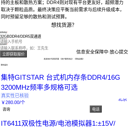
持的主板和散热方案；DDR4则对现有平台更友好，超频潜力
取决于颗粒品质。最终决策应平衡当前需求与后续升级成本，
同时预留足够的散热和测试预算。
想找货源？
采购商品
您的电话
您的称呼
信息安全保障中·放心提交
立即获取报价
发送询价代表您同意
《用户服务协议》
《隐私政策》
猜你喜欢
集特GITSTAR 台式机内存条DDR4/16G
3200MHz频率多规格可选
真实性已核验
北京
￥
280
.00
/个
咨询
电话
IT6411双极性电源/电池模拟器1:±15V/