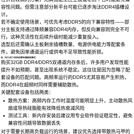
容性问题。但需注意部分新平台可能已逐步淘汰DDR4插槽设
计。
若不确定使用场景，可优先考虑DDR5的向下兼容特性——部
分主板支持通过降频兼容DDR4内存，但反向兼容则完全不可
行。这种灵活性在后续升级时能减少重复投入。
选型后还需确认主板剩余插槽数量、电源供电能力等配套条
件，避免因单通道运行或供电不足导致性能折损。
四、为什么买了内存条还要考虑散热和测试？
购买32GB DDR4/DDR5双通道内存条后，许多用户发现性能
提升不如预期，甚至出现系统不稳定。这往往是因为忽略了配
套设备的匹配问题。高频率运行的DDR5尤其容易产生积热，
而DDR4在超频时同样需要辅助散热。
关键配套设备包括两类：
散热方案：高频内存工作时温度可能明显上升，主动散热风
扇或
导热硅脂
能有效降低热衰减风险
测试工具：新内存安装后建议用专业软件验证稳定性，避免
兼容性问题导致数据丢失
对于需要长期高负载运行的场景，建议优先选择带散热马甲的