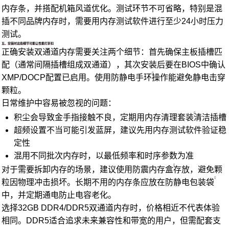
内存条，并搭配机箱风道优化。测试环节不可省略，特别是混
插不同品牌内存时，需要用内存测试软件进行至少24小时压力
测试。
五、安装时这些细节可能让性能打折扣
正确安装双通道内存需要关注两个细节：首先确保主板插槽匹
配（通常间隔插槽组成双通道），其次安装后要在BIOS中确认
XMP/DOCP配置已启用。使用防
静电手环
操作能避免静电击穿
颗粒。
日常维护中容易被忽视的问题：
积尘会导致金手指接触不良，定期用
内存清理套装
清洁插槽
超频设置不当可能引发蓝屏，建议先用内存测试软件验证稳
定性
混用不同批次内存时，以最低频率和时序参数为准
对于需要拆卸内存的场景，建议使用
防震内存盒
存放，避免颗
粒因物理冲击损坏。长期不用的内存条应放在
防静电包装袋
中，并定期通电防止电容老化。
选择32GB DDR4/DDR5双通道内存时，价格相近不代表体验
相同。DDR5适合追求未来兼容性和带宽的用户，但需配套支