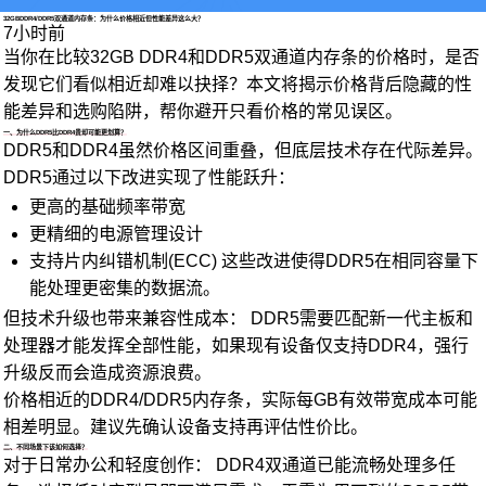
32GBDDR4/DDR5双通道内存条：为什么价格相近但性能差异这么大？
7小时前
当你在比较32GB DDR4和DDR5双通道内存条的价格时，是否
发现它们看似相近却难以抉择？本文将揭示价格背后隐藏的性
能差异和选购陷阱，帮你避开只看价格的常见误区。
一、为什么DDR5比DDR4贵却可能更划算？
DDR5和DDR4虽然价格区间重叠，但底层技术存在代际差异。
DDR5通过以下改进实现了性能跃升：
更高的基础频率带宽
更精细的电源管理设计
支持片内纠错机制(ECC) 这些改进使得DDR5在相同容量下
能处理更密集的数据流。
但技术升级也带来兼容性成本： DDR5需要匹配新一代主板和
处理器才能发挥全部性能，如果现有设备仅支持DDR4，强行
升级反而会造成资源浪费。
价格相近的DDR4/DDR5内存条，实际每GB有效带宽成本可能
相差明显。建议先确认设备支持再评估性价比。
二、不同场景下该如何选择？
对于日常办公和轻度创作： DDR4双通道已能流畅处理多任