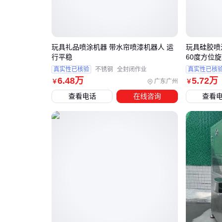
玩具礼品喷涂机器 带水帘喷漆机器人 运
玩具硅胶喷
行平稳
60度方位
真实性已核验
不锈钢
全封闭作业
真实性已核
6
.48
万
5
.72
万
广东广州
￥
￥
查看电话
在线咨询
查看