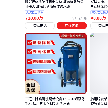
鹏鲲玻璃瓶喷漆机器设备 玻璃智能喷涂
家具桌椅儿
机器人 玻璃片酒瓶喷漆流水线
自动喷涂设
真实性已核验
真实性已核
10
.00
万
8
.88
万
广东东莞
￥
￥
查看电话
在线咨询
查看
工程车除锈清洗翻新设备 DF-700喷砂除
鹏鲲晾衣架
锈机 适用五金钢材铝材等材质
胶喷油设备