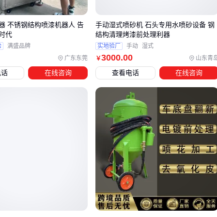
不同尺寸工件
关键指标：枪体重量（影响操作疲劳度）、雾化均匀性
器 不锈钢结构喷漆机器人 告
手动湿式喷砂机 石头专用水喷砂设备 钢
（决定涂层质量）
时代
结构清理烤漆前处理利器
验
满盛品牌
实地验厂
手动
湿式
中批量标准化
3000
.00
广东东莞
山东青
￥
适用场景：橱柜门板、金属配件
电话
在线咨询
查看电话
在线咨询
优选方案：
家具喷漆机
的往复式自动喷涂，搭配输送
带实现连续作业
关键指标：传送带调速范围、喷枪组数量
大批量高节拍
适用场景：汽车零部件、家电外壳
优选方案：带3D视觉的
静电喷漆设备
，自动识别工件
轮廓并优化路径
关键指标：系统响应延迟、涂料回收率
结论
：产能规划要预留20%余量，避免设备刚投产就面临升级