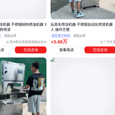
复杂曲面
：汽车、卫浴等三维工件必须考虑多轴联动能力，
自由度机械臂能避开喷涂盲区
快速换色
：家电企业产线需要带自清洗系统的机型，避免不
涂机器 不锈钢结构喷油机器 3
玩具车喷涂机器 不锈钢自动化喷漆机器
同颜色涂料交叉污染
旋转喷漆
人 操作方便
特殊涂料
：UV漆固化需要设备集成紫外线灯带，普通喷枪会
验
满盛品牌
真实性已核验
满盛品牌
因固化延迟导致流挂
5
.68
万
贵州黔东南苗族侗族自治州
广东东
￥
电话
在线咨询
查看电话
在线咨询
结论
：设备性能要与工艺痛点精准匹配，不是参数越高越好。
⚙️
三、如何根据需求选择最合适的喷漆机器？
根据生产规模分层决策往往更高效：
小批量多品种
适用场景：定制家具、工艺品修复
优选方案：
手动喷漆枪
配合移动式喷漆柜，灵活应对