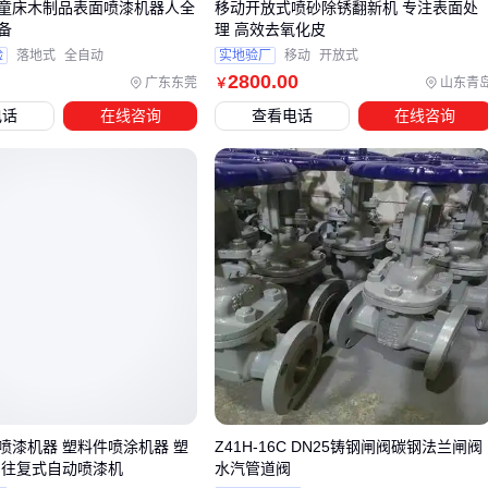
压力。📈
童床木制品表面喷漆机器人全
移动开放式喷砂除锈翻新机 专注表面处
备
理 高效去氧化皮
验
落地式
全自动
实地验厂
移动
开放式
四、喷漆机器配套设备：提升效率与安全性
2800
.00
广东东莞
山东青
￥
主设备到位后，这些配套环节常被忽视却至关重要：
电话
在线咨询
查看电话
在线咨询
雾化质量优化
磨损的
喷漆枪嘴
会导致涂料雾化不均匀，定期更换钨钢喷
嘴能保持涂层一致性
健康防护体系
喷涂车间必须配备A级防护的
喷漆防护服
，特别是处理含
氰酸酯的双组份涂料时
环境控制
合理的
喷漆房
负压设计能有效控制漆雾扩散，减少车间污
染
喷漆机器 塑料件喷涂机器 塑
Z41H-16C DN25铸钢闸阀碳钢法兰闸阀
结论
：配套系统的完善程度直接影响主设备性能发挥。🛡️
 往复式自动喷漆机
水汽管道阀