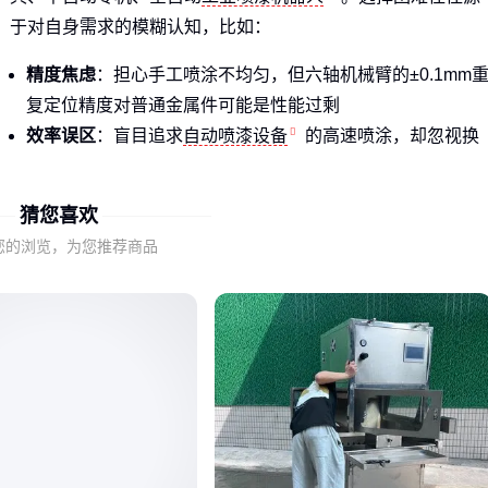
于对自身需求的模糊认知，比如：
精度焦虑
：担心手工喷涂不均匀，但六轴机械臂的±0.1mm
复定位精度对普通金属件可能是性能过剩
效率误区
：盲目追求
自动喷漆设备
的高速喷涂，却忽视换
色清洗时间对实际产能的损耗
兼容陷阱
：号称“万能”的设备，可能既做不好汽车保险杠的
猜您喜欢
属漆，也处理不了实木家具的开放漆
您的浏览，为您推荐商品
结论
：先明确你的工件尺寸、日均产量和涂层要求，再谈设备
选型。🔍
二、喷漆机器的关键性能与适用场景
不同工艺对设备的核心要求差异显著。汽车覆盖件喷涂需要
六
轴喷涂机
的柔性轨迹控制，而家具平面喷涂更看重
无气喷漆
机
的涂料利用率：