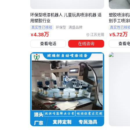
环保型喷漆机器人 儿童玩具喷涂机器 适
塑胶喷涂机
用塑胶行业
别手工喷涂
真实性已核验
环保型
满盛品牌
真实性已核
4
.38
万
5
.72
万
江苏无锡
￥
￥
查看电话
在线咨询
查看