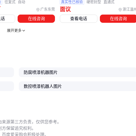
验
往复式
自动
真实性已核验
硬密封型
直通式
五、喷漆机器使用中的常见问题与解决方案
万
面议
广东东莞
浙江温
实操中这些细节容易踩坑：
电话
在线咨询
查看电话
在线咨询
展开更多
涂料调配
：错误比例的
油漆稀释剂
会导致桔皮或垂流，不
同季节需调整稀释率
设备维护
：喷枪每周必须用专用洗枪水彻底清洗，防止固化
树脂堵塞流道
参数记录
：建立工艺卡记录最优喷涂距离/气压/走速组合，避
防腐喷漆机器图片
免依赖工人经验
数控喷漆机器人图片
结论
：标准化作业流程比依赖熟练工更可靠。📋
从
喷漆生产线
规划到单机选型，关键是想清楚：你的工件值
得用什么级别的喷涂解决方案？中小批量生产用对
喷粉设备
可能比盲目上机器人更经济，而规模化生产必须考虑全链路自
由来源第三方负责，仅供您参考。
动化。最终决策请回到工艺本质——涂层质量、生产效率和综
利方保留追究权利。
合成本的三维平衡。
，百度爱采购会积极处理。