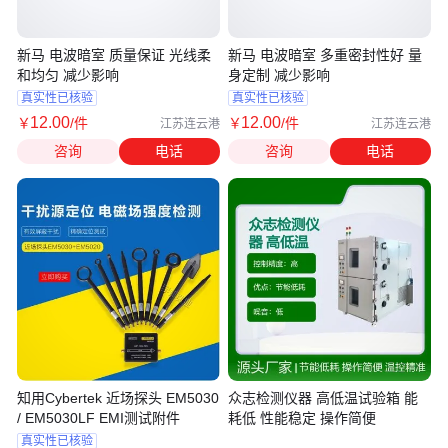
新马 电波暗室 质量保证 光线柔
新马 电波暗室 多重密封性好 量
和均匀 减少影响
身定制 减少影响
真实性已核验
真实性已核验
12
.00
12
.00
￥
/件
￥
/件
江苏连云港
江苏连云港
咨询
电话
咨询
电话
知用Cybertek 近场探头 EM5030
众志检测仪器 高低温试验箱 能
/ EM5030LF EMI测试附件
耗低 性能稳定 操作简便
真实性已核验