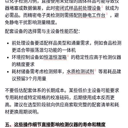
以化学检测为例，直接使用未处理的固体样品可能导致仪
器堵塞或数据偏差，此时
密闭式样品前处理设备
就成为
必需品。而精密电子类检测则需搭配
防静电工作台
，避
免静电干扰影响测量精度。
配套设备的选择需与主设备性能匹配：
前处理设备要适配样品类型和通量需求，例如食品检测
更适合带振荡混匀功能的一体机
环境控制设备如
恒温恒湿箱
的稳定性应高于检测仪器
的精度要求
耗材储备需考虑检测频率，
水质检测试剂
等易耗品建
议预留3个月用量
不要低估配套体系的长期成本。某些低价主设备可能要求
专用耗材或特定规格的校准砝码，后期使用成本反而更
高。建议在选型阶段就向供应商索取完整的配套清单和耗
材更换周期说明。
五、这些操作细节直接影响检测仪器的寿命和精度