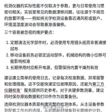
检测仪器的实际性能不仅取决于参数，更与日常使用习惯
密切相关。实验室常见的数据漂移问题，往往源于不规范
的放置环境——例如将光学检测设备靠近通风柜或窗户，
环境温湿度波动会导致基准值偏移。
三个容易被忽视的维护要点：
定期清洁光学部件时，必须使用专用镜头纸而非普通擦
拭布
移动设备前务必锁定运动部件，机械结构的微小位移可
能影响校准
长期停用时应断开电源，但需保持内置干燥剂有效
建议建立简单的使用日志，记录每次校准数据、异常报警
和处理措施。这不仅能快速定位故障原因，还能为
第三方
仪器校准
服务提供历史参考。对于关键参数测量，建议
同时保存原始数据和打印件作为双重备份。
选择检测仪器本质是构建完整的检测体系。从主设备参数
展开更多内容

到配套工作台的选择，从初期耗材储备到长期维护计划，