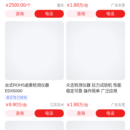
2500
.00
1
.88
￥
/个
￥
万
/台
重庆
广东东莞
咨询
电话
咨询
电话
台式ROHS卤素检测仪器
众志检测仪器 拉力试验机 性能
EDX5000
稳定可靠 操作简单 广泛应用
真实性已核验
8
.90
1
.88
￥
万
/台
￥
万
/台
江苏苏州
广东东莞
咨询
电话
咨询
电话