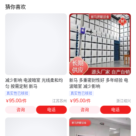
猜你喜欢
减少影响 电波暗室 光线柔和均
新马 多重密封性好 多年经验 电
匀 按需定制 新马
波暗室 减少影响
真实性已核验
真实性已核验
95
.00
95
.00
￥
/件
￥
/件
江苏苏州
浙江绍兴
咨询
电话
咨询
电话