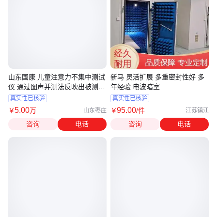
山东国康 儿童注意力不集中测试
新马 灵活扩展 多重密封性好 多
仪 通过图声并测法反映出被测儿
年经验 电波暗室
童在协调注意的能力
真实性已核验
真实性已核验
5
.00
95
.00
￥
万
￥
/件
山东枣庄
江苏镇江
咨询
电话
咨询
电话