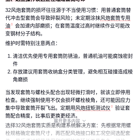
32风炮套筒的损坏往往源于不当使用习惯：用普通套筒替
代冲击型套筒会导致碎裂风险；未定期涂抹
风炮套筒专用
油
会加速内部磨损；在套筒温度过高时继续作业可能改
变钢材分子结构。
维护时需特别注意两点：
清洁优先使用专用套筒防锈油，普通机油可能腐蚀密封
件
存放建议用套筒收纳盒分类管理，避免相互碰撞造成棱
角磨损
当发现套筒与螺栓头配合出现轻微打滑时，就该立即停用
检查。继续强制使用不仅会损坏螺栓棱角，还可能因应力
集中导致套筒开裂飞出。定期用
风炮扭矩测试仪
验证套
筒配合精度，比事后更换更经济。
展开更多内容

选择32风炮套筒实质是构建系统解决方案：先根据常用螺
栓规格确定套筒尺寸，再匹配风炮接口和工况空间选配套