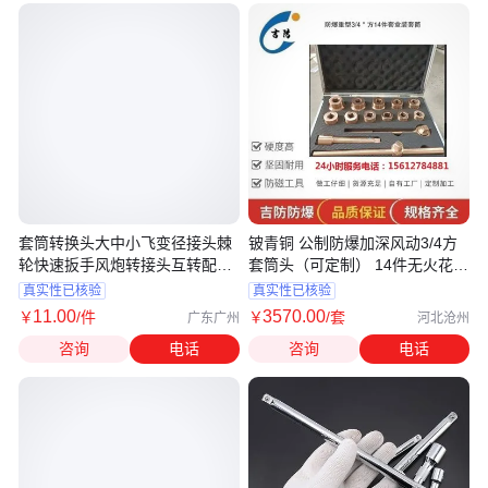
套筒转换头大中小飞变径接头棘
铍青铜 公制防爆加深风动3/4方
轮快速扳手风炮转接头互转配件
套筒头（可定制） 14件无火花工
工具
具
真实性已核验
真实性已核验
11
.00
3570
.00
￥
/件
￥
/套
广东广州
河北沧州
咨询
电话
咨询
电话