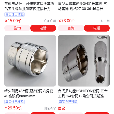
东成电动扳手可伸缩转接头套筒
重型风炮套筒头3/4加长套筒 气
钻夹头螺丝批咀转换连接杆万能
动套筒 规格27 30 36 46总长
配件
120mm
真实性已核验
15
.00
73
.00
￥
/件
￥
/0
广东广州
广东广州
咨询
电话
咨询
电话
经久耐用45#钢镀铬套筒六角套
台湾多功能HONITON套筒 五金
40铬钒钢8mm9mm
工具 1/4套筒12角套筒货期准时
规格齐
真实性已核验
真实性已核验
29
.50
￥
/盒
面议
山东济宁