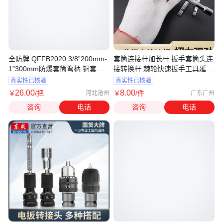
全防牌 QFFB2020 3/8”200mm-
套筒连接杆加长杆 扳手套筒头连
1”300mm防爆套筒弯柄 铜套筒
接转换杆 棘轮快速扳手工具延长
扳手
杆
真实性已核验
真实性已核验
26
.00
8
.00
￥
/把
￥
/件
河北沧州
广东广州
咨询
电话
咨询
电话