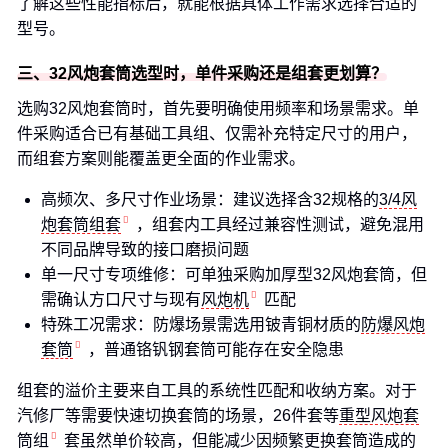
了解这些性能指标后，就能根据具体工作需求选择合适的
型号。
三、32风炮套筒选型时，单件采购还是组套更划算？
选购32风炮套筒时，首先要明确使用频率和场景需求。单
件采购适合已有基础工具组、仅需补充特定尺寸的用户，
而组套方案则能覆盖更全面的作业需求。
高频次、多尺寸作业场景：建议选择含32规格的
3/4风
炮套筒组套
，组套内工具经过兼容性测试，避免混用
不同品牌导致的接口磨损问题
单一尺寸专项维修：可单独采购加厚型32风炮套筒，但
需确认方口尺寸与现有
风炮机
匹配
特殊工况需求：防爆场景需选用铍青铜材质的
防爆风炮
套筒
，普通铬钒钢套筒可能存在安全隐患
组套的溢价主要来自工具的系统性匹配和收纳方案。对于
汽修厂等需要快速切换套筒的场景，26件套等
重型风炮套
筒组
套虽然单价较高，但能减少因频繁更换套筒造成的