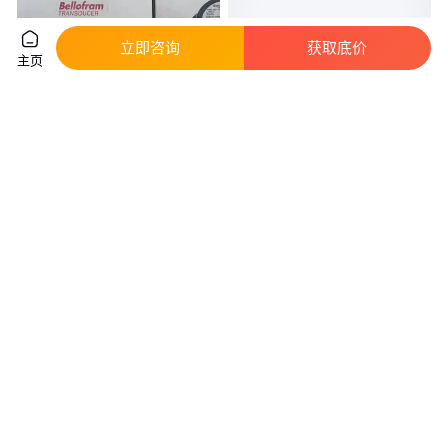
立即咨询
获取底价
主页
进口JETS间隔定位套筒
退火工艺套筒 钢筋套筒 45#冷挤
023260400 Spacer Sleeve
套筒 新标准规格
真实性已核验
真实性已核验
324
.00
1
.98
￥
/个
￥
/个
福建泉州
天津
咨询
电话
咨询
电话