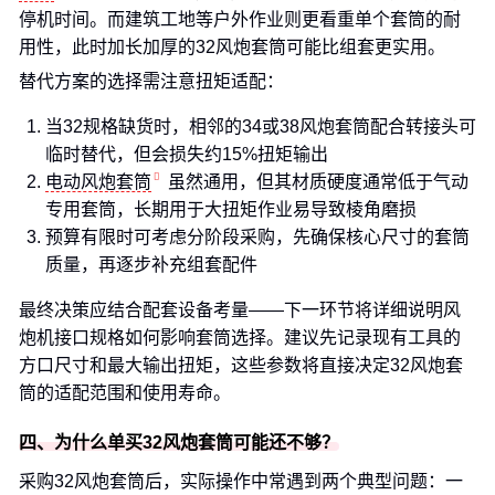
停机时间。而建筑工地等户外作业则更看重单个套筒的耐
用性，此时加长加厚的32风炮套筒可能比组套更实用。
替代方案的选择需注意扭矩适配：
当32规格缺货时，相邻的34或38风炮套筒配合转接头可
临时替代，但会损失约15%扭矩输出
电动风炮套筒
虽然通用，但其材质硬度通常低于气动
专用套筒，长期用于大扭矩作业易导致棱角磨损
预算有限时可考虑分阶段采购，先确保核心尺寸的套筒
质量，再逐步补充组套配件
最终决策应结合配套设备考量——下一环节将详细说明风
炮机接口规格如何影响套筒选择。建议先记录现有工具的
方口尺寸和最大输出扭矩，这些参数将直接决定32风炮套
筒的适配范围和使用寿命。
四、为什么单买32风炮套筒可能还不够？
采购32风炮套筒后，实际操作中常遇到两个典型问题：一