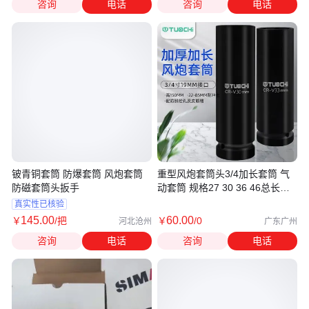
咨询
电话
咨询
电话
铍青铜套筒 防爆套筒 风炮套筒
重型风炮套筒头3/4加长套筒 气
防磁套筒头扳手
动套筒 规格27 30 36 46总长
150mm
真实性已核验
145
.00
60
.00
￥
/把
￥
/0
河北沧州
广东广州
咨询
电话
咨询
电话