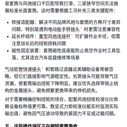
是套筒与风炮接口不匹配导致打滑，二是狭窄空间无法施
展标准长度套筒。这时需要根据工况补充三类关键配件：
转接适配器：解决不同品牌风炮与套筒的方榫尺寸差异
问题，特别是遇到
电动扳手转接头
时更需注意兼容性
延长杆组件：
重型风炮连接杆
可扩展作业半径，但需
注意加长后的扭矩损耗问题
磁性固定装置：套筒磁性底座能防止高空作业时工具坠
落，尤其适合汽车底盘维修等场景
气动软管快速接头
和管路过滤器这类辅助设备常被忽
略，但它们直接影响气源稳定性。劣质接头可能导致气压
泄漏，使套筒输出扭矩下降明显。建议优先选择带锁止结
构的金属接头，避免频繁更换带来的停机损失。
对于需要精确控制扭矩的场合，配套风炮扭矩校准仪比依
赖设备标称值更可靠。数显式力矩校准仪能实时监测实际
输出值，避免因气压波动导致的紧固力不足或过载问题。
五、这些操作误区正在缩短套筒寿命