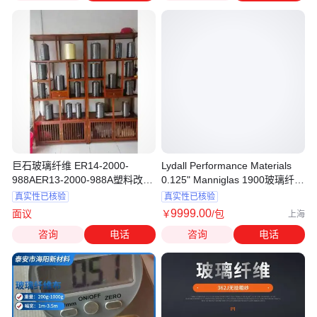
巨石玻璃纤维 ER14-2000-
Lydall Performance Materials
988AER13-2000-988A塑料改性
0.125" Manniglas 1900玻璃纤维
玻纤管用
滤材
真实性已核验
真实性已核验
9999
.00
面议
￥
/包
上海
咨询
电话
咨询
电话