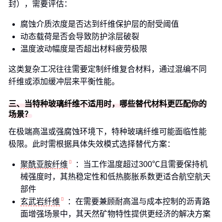
封），需要评估：
腐蚀介质浓度是否达到纤维保护层的耐受阈值
动态载荷是否会导致防护涂层破裂
温度波动幅度是否超出材料疲劳极限
这类复杂工况往往需要定制纤维复合材料，通过混编不同
纤维或添加缓冲层来平衡性能。
三、当特种玻璃纤维不适用时，哪些替代材料更匹配你的
场景？
在极端高温或强腐蚀环境下，特种玻璃纤维可能面临性能
极限。此时需根据具体失效模式选择替代方案：
聚酰亚胺纤维
：当工作温度超过300℃且需要保持机
械强度时，其热稳定性和低热膨胀系数更适合航空航天
部件
玄武岩纤维
：在需要兼顾耐高温与成本控制的沥青路
面增强场景中，其天然矿物特性提供更经济的解决方案