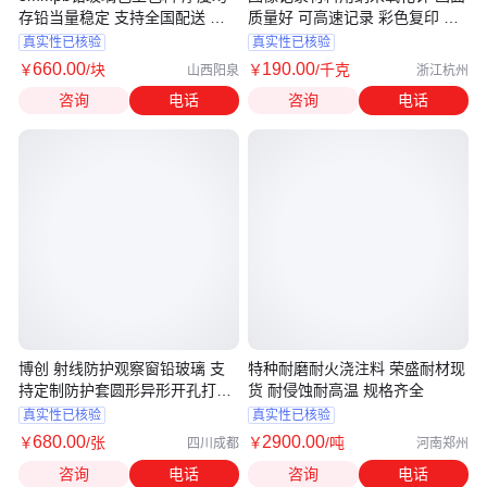
存铅当量稳定 支持全国配送 博
质量好 可高速记录 彩色复印 胶
创源头厂
片印刷
真实性已核验
真实性已核验
660
.00
190
.00
￥
/块
￥
/千克
山西阳泉
浙江杭州
咨询
电话
咨询
电话
博创 射线防护观察窗铅玻璃 支
特种耐磨耐火浇注料 荣盛耐材现
持定制防护套圆形异形开孔打孔
货 耐侵蚀耐高温 规格齐全
水切割
真实性已核验
真实性已核验
680
.00
2900
.00
￥
/张
￥
/吨
四川成都
河南郑州
咨询
电话
咨询
电话