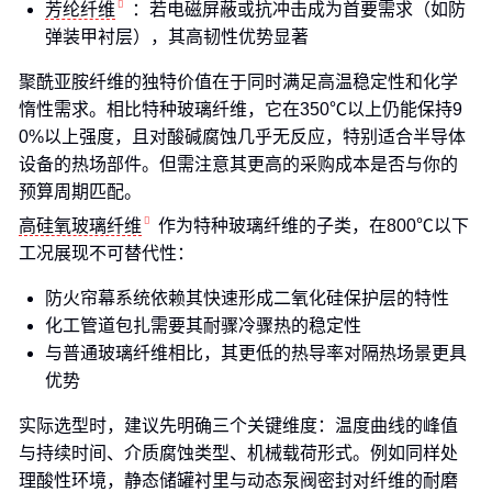
芳纶纤维
：若电磁屏蔽或抗冲击成为首要需求（如防
弹装甲衬层），其高韧性优势显著
聚酰亚胺纤维的独特价值在于同时满足高温稳定性和化学
惰性需求。相比特种玻璃纤维，它在350℃以上仍能保持9
0%以上强度，且对酸碱腐蚀几乎无反应，特别适合半导体
设备的热场部件。但需注意其更高的采购成本是否与你的
预算周期匹配。
高硅氧玻璃纤维
作为特种玻璃纤维的子类，在800℃以下
工况展现不可替代性：
防火帘幕系统依赖其快速形成二氧化硅保护层的特性
化工管道包扎需要其耐骤冷骤热的稳定性
与普通玻璃纤维相比，其更低的热导率对隔热场景更具
优势
实际选型时，建议先明确三个关键维度：温度曲线的峰值
与持续时间、介质腐蚀类型、机械载荷形式。例如同样处
理酸性环境，静态储罐衬里与动态泵阀密封对纤维的耐磨