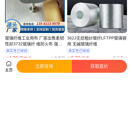
玻璃纤维工业用布 厂家出售柔韧
362J无捻粗纱玻纤LFTPP玻璃钢
性好3732玻璃纤 维防火布 强度
用 无碱玻璃纤维
高
真实性已核验
真实性已核验
4
.20
8
.20
￥
/平方米
￥
/千克
山东泰安
浙江嘉兴
立即咨询
获取底价
咨询
电话
咨询
电话
主页