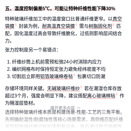
五、温度控制偏差5℃，可能让特种纤维性能下降30%
特种玻璃纤维加工中的温度窗口比普通纤维更窄。以
真空
袋膜
封装为例，
耐高温真空袋膜
需与
树脂固化剂
匹
配，固化温度过高会导致纤维脆化，过低则影响层间结合
力。
张力控制是另一个易错点：
纤维纱筒上机前需预松弛24小时消除内应力
编织网格布时保持恒定张力避免经纬密度不均
切割后立即用
铝箔玻璃棉卷毡
包裹切口防潮
存储环境同样关键。
无碱玻璃纤维纱
若在潮湿仓库存放
超过3个月，强度会明显下降，建议搭配
离心玻璃棉毡
作
为隔湿层垫材。
展开更多内容

选择特种玻璃纤维本质是构建场景-性能-工艺的三角平衡。
先明确耐温性/耐腐蚀性等核心场景需求，再倒推匹配纤维
类型和玻璃纤维切割机等配套设备，最后通过真空袋膜等