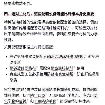
损要求截然不同。
四、选对主材后，这些配套设备可能比纤维本身更重要
特种玻璃纤维的性能发挥高度依赖配套设备的选择。例如
耐高温纤维若搭配普通
玻璃纤维切割机
，可能因刀片材
质不耐磨导致纤维断裂面毛糙，影响后续复合材料的力学
性能。
关键配套需根据主材特性匹配：
高硅氧纤维建议搭配
五轴水刀玻璃纤维切割机
避免高
温变形
耐碱玻纤网格布
需配合
耐高温胶粘剂
使用
真空成型工艺必须使用
防静电真空袋膜
防止纤维吸附
杂质
容易被忽视的防护装备同样影响长期使用成本。操作耐腐
蚀纤维时，标准
防尘口罩
无法阻隔化学蒸汽，应选用
防
化学物护目镜
和
丁腈防护手套
组成完整防护体系。