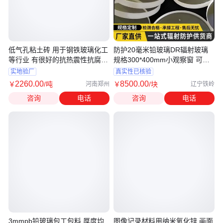
低气孔粘土砖 用于钢铁玻璃化工
防护20毫米铅玻璃DR辐射玻璃
等行业 有很好的抗热震性抗腐蚀
规格300*400mm小观察窗 可匹
性
配铅门上
实地验厂
真实性已核验
2260
.00
8500
.00
￥
/吨
￥
/块
河南郑州
辽宁铁岭
咨询
电话
咨询
电话
3mmpb铅玻璃包工包料 厚度均
图像记录材料用纳米氧化锌 画面