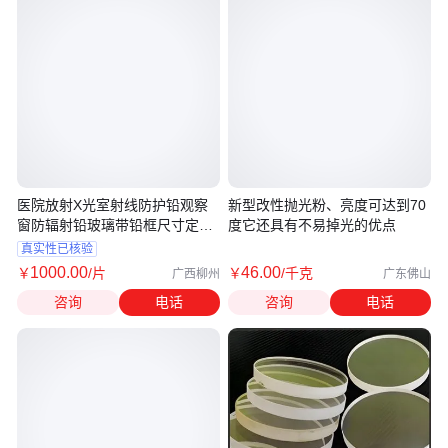
医院放射X光室射线防护铅观察
新型改性抛光粉、亮度可达到70
窗防辐射铅玻璃带铅框尺寸定制
度它还具有不易掉光的优点
厂家
真实性已核验
1000
.00
46
.00
￥
/片
￥
/千克
广西柳州
广东佛山
咨询
电话
咨询
电话