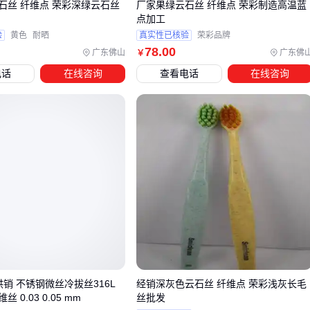
石丝 纤维点 荣彩深绿云石丝
厂家果绿云石丝 纤维点 荣彩制造高温蓝
四、纤维切割精度不足会导致哪些后续问题？
点加工
验
黄色
耐晒
真实性已核验
荣彩品牌
当纤维丝进入实际生产环节，切割设备的精度差异会直接影响
78
.00
广东佛山
广东佛
￥
最终产品性能。
电话
在线咨询
查看电话
在线咨询
切割面粗糙的纤维丝在混凝土增强应用中容易形成应力集中
点
涂覆工艺中纤维长度不均会导致涂层厚度波动
数控纤维短切机
的刀具磨损会逐步降低切割一致性
等离子涂覆设备
的选择同样需要匹配纤维特性：
高温等离子体可能破坏某些聚合物纤维的分子结构
过厚的涂覆层会削弱纤维本身的柔韧性
手持式纤维张力仪
能实时监控涂覆过程中的纤维状态
纤维浸润剂
是容易被忽视的关键配套，其作用不仅在于保护
供销 不锈钢微丝冷拔丝316L
经销深灰色云石丝 纤维点 荣彩浅灰长毛
 0.03 0.05 mm
丝批发
纤维表面：