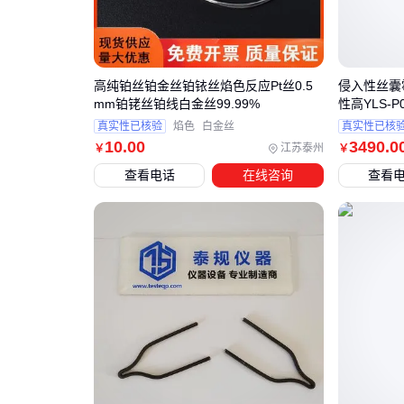
高纯铂丝铂金丝铂铱丝焰色反应Pt丝0.5
侵入性丝囊
mm铂铑丝铂线白金丝99.99%
性高YLS-P0
真实性已核验
焰色
白金丝
真实性已核
10
.00
3490
.0
江苏泰州
￥
￥
查看电话
在线咨询
查看