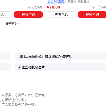
真实性已核验
深灰色
荣彩品牌
78
.00
聚酰胺固化剂
能提升纤维与基体材料的界面结合力
河北衡水
广东佛
￥
硅烷偶联剂可改善纤维在潮湿环境中的稳定性
电话
在线咨询
查看电话
在线咨询
不同浸润剂对后续回收处理工艺有显著影响
展开更多
建议在设备验收阶段用
德国施密特张力计
等专业工具验证纤
维处理后的物理性能变化，这比单纯检查设备参数更可靠。
五、为什么同样的纤维丝在不同工厂表现差异明显？
如何正确使用碳纤维丝缠绕永磁电机
存储环境对纤维丝性能的影响常被低估：
纤维丝捆扎机图片
芳纶纤维在高温高湿环境下会出现强度衰减
碳纤维需避光保存防止树脂预固化
未开封的纤维浸润剂也要控制在阴凉通风处
混合工序中的操作细节决定纤维分布均匀性：
由来源第三方负责，仅供您参考。
利方保留追究权利。
直接倾倒纤维易导致结团，应使用
纤维分散机
分级添加
，百度爱采购会积极处理。