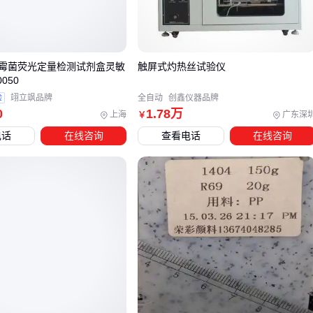
丝
实际使用效果参差不齐的关键原因。
通过第三方认证的批次稳定性报告比单纯看厂家提供的参数样
本更重要，这能帮助判断供应商是否具备持续生产达标产品的
霉菌荧光定量检测试剂盒灵敏
触屏式灼热丝试验仪
050
能力。
验
翊立飒品牌
全自动
创鑫仪器品牌
0
1
.78
万
上海
广东深
￥
三、如何根据应用场景选择最匹配的纤维丝？
电话
在线咨询
查看电话
在线咨询
纤维丝的实际性能表现高度依赖应用场景，选型时需优先考虑
以下关键维度：
混凝土增强领域：重点关注纤维与水泥基材的粘结强度、耐
碱性及分散均匀性，避免因化学腐蚀或团聚效应导致结构缺
陷
复合材料制备：需平衡纤维的拉伸模量与基体材料的浸润
性，过高的刚性可能引发界面剥离问题
防护装备应用：抗冲击性能和阻燃特性成为核心指标，同时
要考虑纤维编织密度对最终防护等级的影响