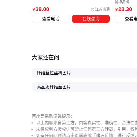
昊坤品牌
39
.00
23
.30
江苏南通
￥
￥
查看电话
在线咨询
查看
大家还在问
纤维丝拉丝机图片
高品质纤维丝图片
百度爱采购温馨提示：
以上内容来自第三方，内容真实性、准确性、合法性
未经权利方授权许可禁止任何第三方转载、引用，权
如有任何问题请点击页面底部『建议反馈』进行反馈