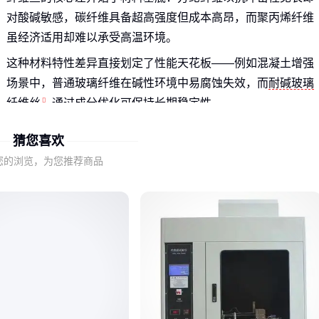
对酸碱敏感，碳纤维具备超高强度但成本高昂，而聚丙烯纤维
虽经济适用却难以承受高温环境。
这种材料特性差异直接划定了性能天花板——例如混凝土增强
场景中，普通玻璃纤维在碱性环境中易腐蚀失效，而
耐碱玻璃
纤维丝
通过成分优化可保持长期稳定性。
理解材料与性能的底层关联，才能避免被表面相似的参数误
猜您喜欢
导。接下来我们将聚焦vonfrey纤维丝如何通过特殊工艺突破传
您的浏览，为您推荐商品
统材料的性能限制。
二、参数接近的vonfrey纤维丝如何辨别真实品质？
vonfrey纤维丝的耐碱性并非简单涂层处理，而是通过玻璃成分
中的锆元素实现分子级抗腐蚀，这种技术路线使得其在高碱混
凝土中寿命显著优于普通耐碱
玻璃纤维丝
。
同样标称抗拉强度下，纤维单丝的直径均匀度和表面处理工艺
会直接影响其在基体中的分散性——这正是某些
短切玻璃纤维