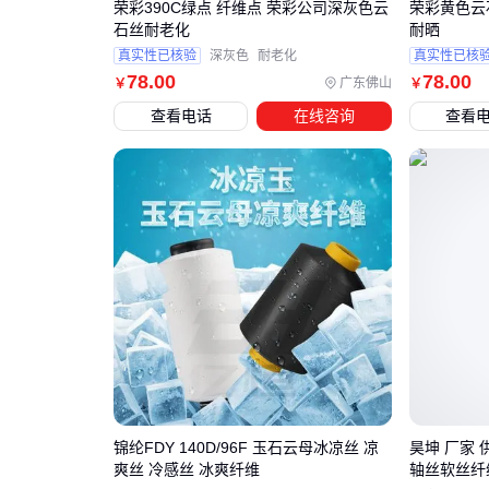
荣彩390C绿点 纤维点 荣彩公司深灰色云
荣彩黄色云
石丝耐老化
耐晒
真实性已核验
深灰色
耐老化
真实性已核
78
.00
78
.00
广东佛山
￥
￥
查看电话
在线咨询
查看
锦纶FDY 140D/96F 玉石云母冰凉丝 凉
昊坤 厂家 
爽丝 冷感丝 冰爽纤维
轴丝软丝纤维丝