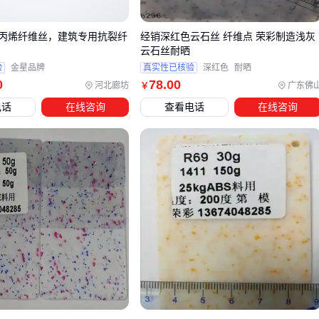
在混凝土工程中，
纤维素纤维丝
凭借其天然亲水性和三维乱
丙烯纤维丝，建筑专用抗裂纤
经销深红色云石丝 纤维点 荣彩制造浅灰
向分布特性，能有效抑制塑性收缩裂缝。而需要更高抗拉强度
云石丝耐晒
验
金星品牌
真实性已核验
深红色
耐晒
的结构补强场景，
芳纶纤维丝
的耐腐蚀性和能量吸收能力则
0
78
.00
河北廊坊
广东佛
￥
更具优势。值得注意的是，同属增强材料的短切玻璃纤维虽然
电话
在线咨询
查看电话
在线咨询
成本更低，但在碱性环境中长期性能衰减更明显。
对于需要兼顾轻量化与强度的复合材料，需特别注意纤维表面
处理工艺。未经适当涂覆的
碳纤维丝
容易与树脂基体产生界
面缺陷，而镀镍处理的
金属纤维丝
虽能改善导电性，却可能
增加基体应力集中风险。此时芳纶纤维丝的折中性能往往成为
更稳妥的选择。
实际选型时建议建立四维评估框架：先锁定核心性能需求，再
验证环境适应性，接着考察工艺兼容性，最后平衡全生命周期
成本。这种系统化决策方式比单纯比较单价或单一参数更能避
免后续使用风险。