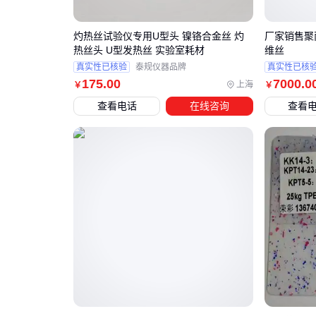
灼热丝试验仪专用U型头 镍铬合金丝 灼
厂家销售聚
热丝头 U型发热丝 实验室耗材
维丝
真实性已核验
泰规仪器品牌
真实性已核
175
.00
7000
.0
上海
￥
￥
查看电话
在线咨询
查看