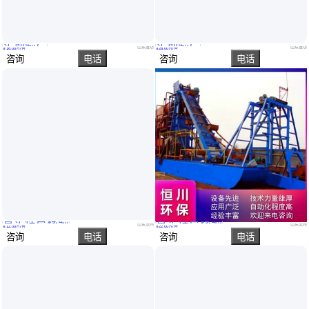
实地验厂
实地验厂
割草船生产厂家及型号 全自动型 用于水草 水葫芦收割 洁科
割草船 清淤能力好 施工运行成本较低 海鼎制造
山东潍坊
山东潍坊
￥
16
.00
万
/台
￥
28
.00
万
/台
咨询
电话
咨询
电话
真实性已核验
真实性已核验
水草破碎船 耗能低 水生植物收割船 使用场景多 故障率较低
早地选金设备 河道选金船 使用场景多 结构紧凑 耗能低
山东滨州
山东滨州
￥
12
.00
万
/台
￥
22
.00
万
/台
咨询
电话
咨询
电话