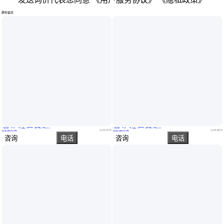
猜你喜欢
真实性已核验
真实性已核验
二手 河面清理船 割草船 整体设计合理 操作简单灵活 装载量大
小型水下除草船船体稳定 动力强劲 承载力简单 处理量大
山东滨州
山东潍坊
￥
6
.00
万
/台
￥
10
.00
万
/台
咨询
电话
咨询
电话