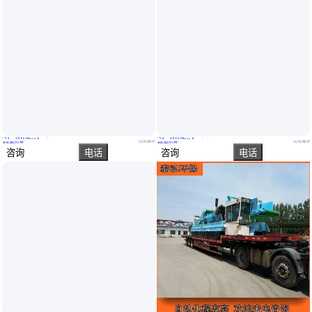
实地验厂
实地验厂
圣城船舶 全自动割草船 操作简单储存量大 水库除草船源头工厂
圣城全自动割草船 新型液压水浮莲清理船 水葫芦打捞清运船
山东潍坊
山东潍坊
￥
6
.80
万
/台
￥
8
.50
万
/台
咨询
电话
咨询
电话