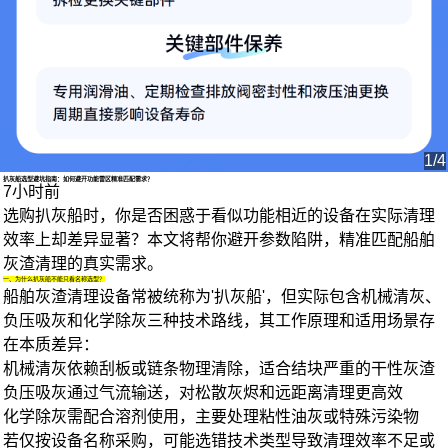
1/4
扒灰船选型避坑指南：如何避开功能雷区精准匹配需求？
7小时前
选购扒灰船时，你是否困惑于看似功能相近的设备在实际清理
效率上却差异显著？本文将帮你避开参数陷阱，精准匹配船舶
灰渣清理的真实需求。
一、为什么扒灰船不能只看名称选型？
船舶灰渣清理设备
常被统称为'扒灰船'，但实际包含机械清灰、
负压吸灰和化学除灰三种技术路线，其工作原理和适用场景存
在本质差异：
机械清灰依赖刮板或链条物理清除，适合结块严重的干性灰渣
负压吸灰通过气流输送，对松散灰烬和远距离清理更高效
化学除灰需配合溶剂使用，主要处理粘性油灰或特殊污染物
若仅按设备名称采购，可能选错技术类型导致清理效率不足或