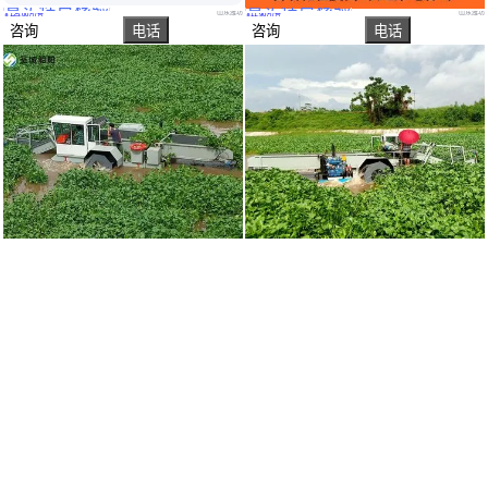
真实性已核验
真实性已核验
河道清淤船 航道清淤船 绞吸式清淤船厂家
全自动割草船 水 葫芦破碎船 泡沫船 操作简单灵活 运行稳定
山东潍坊
山东潍坊
￥
125
.00
万
/台
￥
11
.90
万
/台
咨询
电话
咨询
电话
实地验厂
实地验厂
圣城水葫芦收割清运船 小型河道割草船 水草打捞清洁船包邮
圣城制造水草收割船 四明轮水面除草船 全自动液压河道清洁船
山东潍坊
山东潍坊
￥
11
.00
万
/台
￥
7
.50
万
/台
咨询
电话
咨询
电话