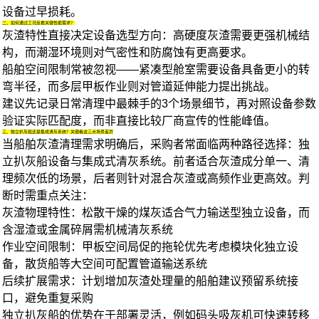
设备过早损耗。
二、如何通过工况反推关键性能需求？
灰渣特性直接决定设备选型方向：高硬度灰渣需要更强机械结
构，而潮湿环境则对气密性和防腐蚀有更高要求。
船舶空间限制常被忽视——紧凑型舱室需要设备具备更小的转
弯半径，而多层甲板作业则对管道延伸能力提出挑战。
建议先记录日常清理中最棘手的3个场景细节，再对照设备参数
验证实际匹配度，而非直接比较厂商宣传的性能峰值。
三、独立扒灰船还是集成清灰系统？关键看这三点场景差异
当船舶灰渣清理需求明确后，采购者常面临两种路径选择：独
立扒灰船设备与集成式清灰系统。前者适合灰渣成分单一、清
理频次低的场景，后者则针对混合灰渣或高频作业更高效。判
断时需重点关注：
灰渣物理特性：松散干燥的煤灰适合气力输送型独立设备，而
含湿渣或金属碎屑需机械清灰系统
作业空间限制：甲板空间局促的拖轮优先考虑模块化独立设
备，散货船等大空间可配置管道输送系统
后续扩展需求：计划增加灰渣处理量的船舶建议预留系统接
口，避免重复采购
独立扒灰船的优势在于部署灵活，例如
码头吸灰机
可快速转移