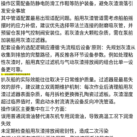
操作区需配备
防静电防滑工作鞋
等防护装备，避免灰渣滑落引
发安全事故
其中管道配置最易出现适配问题。
船用灰渣管道
需考虑船舶摇
摆时的应力补偿，建议优先选择带法兰连接的
耐磨吸灰管
，并
预留
仓泵排气控制阀
安装位。若灰渣含大颗粒杂质，需在泵前
加装
船用灰渣过滤器
。
配套设备的选配逻辑应遵循‘先流程后设备’原则：先规划灰渣从
收集到排放的完整路径，再反推各环节设备参数。例如处理粘
性灰渣时，
船用真空过滤机
与
气动灰渣排放阀
的组合比单一设
备更可靠。
五、这些运维细节直接影响设备寿命
扒灰船的实际效能往往取决于日常维护质量。过滤器是最易失
效的部件，建议建立双周期维护机制：每次作业后清理船用灰
渣过滤器表面杂质，每月拆检更换微孔陶瓷过滤板。灰渣湿度
超过临界值时，需启动
水射流清洗设备
反向冲洗管道。
操作误区主要集中在三个方面：
误用普通润滑油替代清灰机专用润滑油，导致高温工况下润滑
失效
未定期检查
船用灰渣排放阀
密封性，造成二次污染