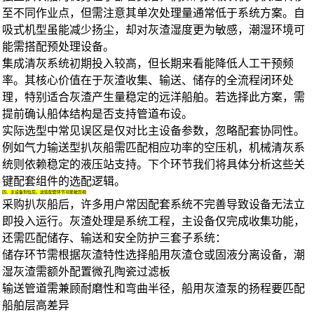
至不同作业点，但需注意其单次处理量通常低于系统方案。自
吸式机型虽能减少扬尘，却对灰渣湿度更为敏感，潮湿环境可
能需搭配预处理设备。
集成清灰系统初期投入较高，但长期来看能降低人工干预频
率。其核心价值在于灰渣收集、输送、储存的全流程闭环处
理，特别适合灰渣产生量稳定的远洋船舶。若选择此方案，需
提前确认船体结构是否支持管道布设。
实际选型中常见误区是仅对比主设备参数，忽略配套协同性。
例如气力输送型扒灰船需匹配相应功率的空压机，机械清灰系
统则依赖稳定的液压站支持。下个环节我们将具体分析这些关
键配套组件的选配逻辑。
四、主设备到位后，这些配套环节可能被忽视
采购扒灰船后，许多用户常因配套系统不完善导致设备无法立
即投入运行。灰渣处理是系统工程，主设备仅完成收集功能，
还需匹配储存、输送和安全防护三套子系统：
储存环节需根据灰渣特性选择
船用灰渣仓
或固液分离设备，潮
湿灰渣需额外配置
微孔陶瓷过滤板
输送管道需兼顾耐磨性和弯曲半径，
船用灰渣泵
的扬程要匹配
船舶层高差异