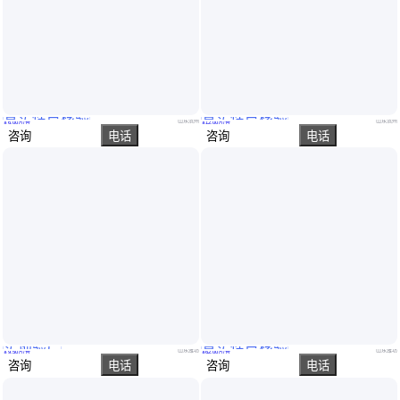
真实性已核验
真实性已核验
二手 水葫芦破碎船 水生植物收割船 保洁船 安装方便
湖面清洁船 割草船 结构紧凑 水面保洁船 维修方便 长期供应
山东滨州
山东滨州
￥
6
.00
万
/台
￥
12
.00
万
/台
咨询
电话
咨询
电话
实地验厂
真实性已核验
小型自助割草船 水面保洁水花生清理船 河道除草船
沼泽地割草船 河滩割草船定做出售
山东潍坊
山东潍坊
￥
9
.50
万
/台
￥
62
.00
万
/台
咨询
电话
咨询
电话