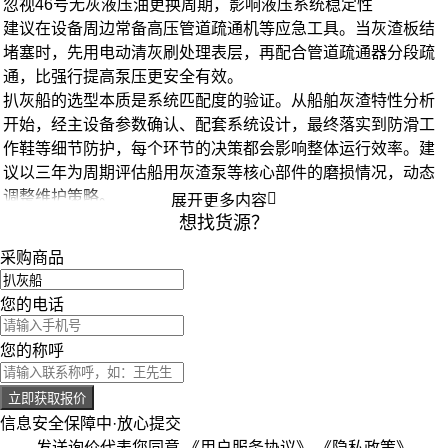
忽视
46号无灰液压油
更换周期，影响液压系统稳定性
建议在设备周边常备
高压管道疏通机
等应急工具。当灰渣板结
堵塞时，先用
电动清灰刷
处理表层，再配合
管道疏通器
分段疏
通，比强行提高泵压更安全有效。
扒灰船的选型本质是系统匹配度的验证。从船舶灰渣特性分析
开始，经主设备参数确认、配套系统设计，最终落实到
防滑工
作鞋
等细节防护，每个环节的决策都会影响整体运行效率。建
议以三年为周期评估船用灰渣泵等核心部件的磨损情况，动态
调整维护策略。

展开更多内容
想找货源？
采购商品
您的电话
您的称呼
立即获取报价
信息安全保障中·放心提交
发送询价代表您同意
《用户服务协议》
《隐私政策》