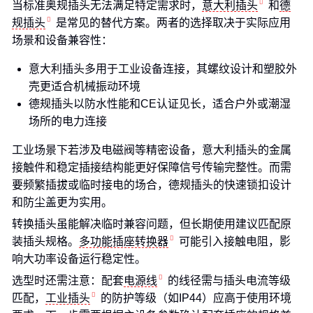
当标准奥规插头无法满足特定需求时，
意大利插头
和
德
规插头
是常见的替代方案。两者的选择取决于实际应用
场景和设备兼容性：
意大利插头多用于工业设备连接，其螺纹设计和塑胶外
壳更适合机械振动环境
德规插头以防水性能和CE认证见长，适合户外或潮湿
场所的电力连接
工业场景下若涉及电磁阀等精密设备，意大利插头的金属
接触件和稳定插接结构能更好保障信号传输完整性。而需
要频繁插拔或临时接电的场合，德规插头的快速锁扣设计
和防尘盖更为实用。
转换插头虽能解决临时兼容问题，但长期使用建议匹配原
装插头规格。
多功能插座转换器
可能引入接触电阻，影
响大功率设备运行稳定性。
选型时还需注意：配套
电源线
的线径需与插头电流等级
匹配，
工业插头
的防护等级（如IP44）应高于使用环境