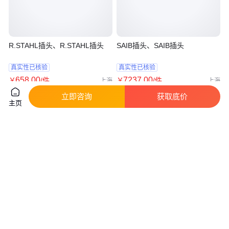
R.STAHL插头、R.STAHL插头
SAIB插头、SAIB插头
真实性已核验
真实性已核验
658
.00
7237
.00
￥
/件
￥
/件
上海
上海
咨询
电话
咨询
电话
立即咨询
获取底价
主页
力士乐Rexroth压力继电器插头
力士乐Rexroth比例阀插头