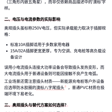
（三角形内嵌五角星），而非仅依赖商品描述中的'澳标'字
样。
二、电压与电流参数的实际影响
奥规插头虽标称250V电压，但实际承载能力取决于插脚规
格：
标准10A插脚适用于多数家用电器
15A/32A插脚更宽更厚，专为空调、充电桩等高负载设
备设计
误用小电流插头连接大功率设备会导致插头发热变形，而
大电流插头用于普通设备则可能因接触不良产生电弧。
工业场景还需注意插头材质——新能源充电桩等户外设备
应选带防水胶圈的
澳标八字尾插头
，普通PVC材质在极
端环境下易老化。
三、奥规插头与替代方案如何选择？