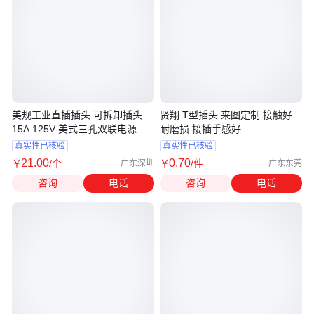
美规工业直插插头 可拆卸插头
贤翔 T型插头 来图定制 接触好
15A 125V 美式三孔双联电源插
耐磨损 接插手感好
头
真实性已核验
真实性已核验
21
.00
0
.70
￥
/个
￥
/件
广东深圳
广东东莞
咨询
电话
咨询
电话