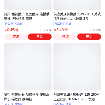
贤翔 镀镍插头 坚固耐用 接插手
供应美规转换插头WA-0181 美式
感好 接触好 耐磨损
插头转IEC C13转接插头
真实性已核验
真实性已核验
0
.45
3
.40
￥
/件
￥
/个
广东东莞
广东深圳
咨询
电话
咨询
电话
贤翔 航模插头 规格多样 使用寿
阳琦美式四孔50插座 125-250V
命长 接触好 耐磨损
工业防脱 NEMA 10-50P美规插
头
真实性已核验
真实性已核验