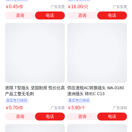
0
.45
16
.00
￥
/件
￥
/只
广东东莞
广东东莞
咨询
电话
咨询
电话
贤翔 T型插头 坚固耐用 性价比高
供应澳规AC转换插头 WA-0180
产品工整无毛刺
澳洲插头 转IEC C13
真实性已核验
真实性已核验
0
.70
3
.90
￥
/件
￥
/个
广东东莞
广东深圳
咨询
电话
咨询
电话