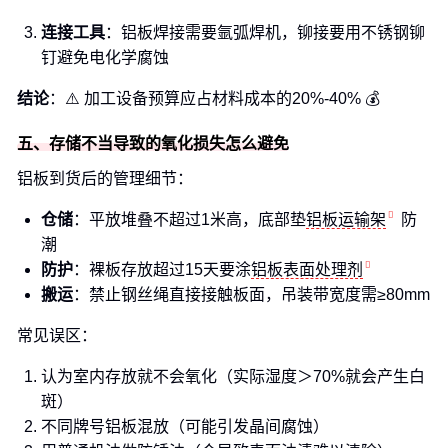
连接工具
：铝板焊接需要氩弧焊机，铆接要用不锈钢铆
钉避免电化学腐蚀
结论
：⚠️ 加工设备预算应占材料成本的20%-40% 💰
五、存储不当导致的氧化损失怎么避免
铝板到货后的管理细节：
仓储
：平放堆叠不超过1米高，底部垫
铝板运输架
防
潮
防护
：裸板存放超过15天要涂
铝板表面处理剂
搬运
：禁止钢丝绳直接接触板面，吊装带宽度需≥80mm
常见误区：
认为室内存放就不会氧化（实际湿度＞70%就会产生白
斑）
不同牌号铝板混放（可能引发晶间腐蚀）