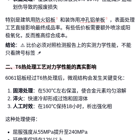
划伤导致的报废损失
特别是建筑用
防火铝板
和装饰用
冲孔铝单板
，表面处理
工艺直接影响最终成品率。有些低价板需要额外喷涂或阳
极氧化，反而推高综合成本。
结论
：⚠️ 比价必须对照检测报告上的实测力学性能，不能
只看牌号标签 📌
二、T6热处理工艺对力学性能的真实影响
6061铝板经过T6热处理后，微观结构会发生关键变化：
固溶处理
：在530℃左右保温，使合金元素均匀溶解
淬火
：快速冷却形成过饱和固溶体
人工时效
：在160℃保持18小时，析出强化相
这种处理使得：
屈服强度从55MPa提升至240MPa
延伸率保持在12%以上