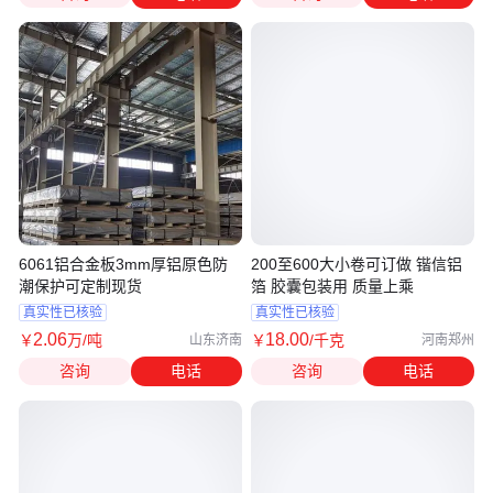
6061铝合金板3mm厚铝原色防
200至600大小卷可订做 锴信铝
潮保护可定制现货
箔 胶囊包装用 质量上乘
真实性已核验
真实性已核验
2
.06
18
.00
￥
万
/吨
￥
/千克
山东济南
河南郑州
咨询
电话
咨询
电话