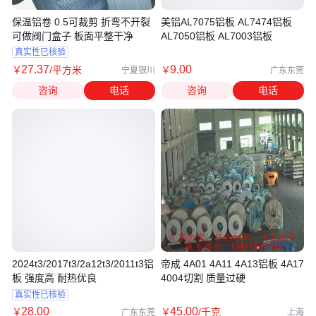
保温铝卷 0.5可裁剪 折弯不开裂
美铝AL7075铝板 AL7474铝板
可做阀门盒子 板面平整干净
AL7050铝板 AL7003铝板
真实性已核验
27
.37
9
.00
￥
/平方米
￥
宁夏银川
广东东莞
咨询
电话
咨询
电话
2024t3/2017t3/2a12t3/2011t3铝
帝成 4A01 4A11 4A13铝板 4A17
板 强度高 耐热优良
4004切割 质量过硬
真实性已核验
28
.00
45
.00
￥
￥
/千克
广东东莞
上海