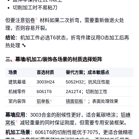
切削加工时不易粘刀
但要注意
铝卷
材料如果二次折弯，需要重新做退火处
理，否则容易开裂。
结论
：机加工件必选T6状态，折弯件建议用O态加工后再
热处理 🔧
三、幕墙/机加工/装饰各场景的材质选择矩阵
场景
首选材质
替代方案；成本敏感点
建筑幕墙
3003H24
5052H32；抗风压性能
机械零件
6061T6
2A12T4；切削加工性
室内装饰
铝单板
镜面铝板
；表面处理效果
幕墙应用
：3003合金的耐候性更好，适合氟碳喷涂；
铝蜂
窝板
减轻重量的同时保证刚度，但需要专用安装框架。
机加工场景
：6061T6的切削性能优于7075，更适合做精密