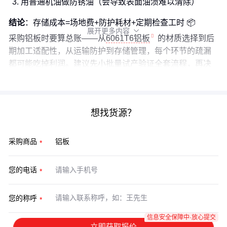
用普通机油做防锈油（会导致表面油渍难以清除）
结论
：存储成本=场地费+防护耗材+定期检查工时 📦
展开更多内容

采购铝板时要算总账——从
6061T6铝板
的材质选择到后
期加工适配性，从运输防护到存储管理，每个环节的疏漏
都可能吃掉利润。建议先小批量试产验证全套流程，再决
定最终采购方案。
想找货源？
采购商品
您的电话
您的称呼
信息安全保障中·放心提交
立即获取报价