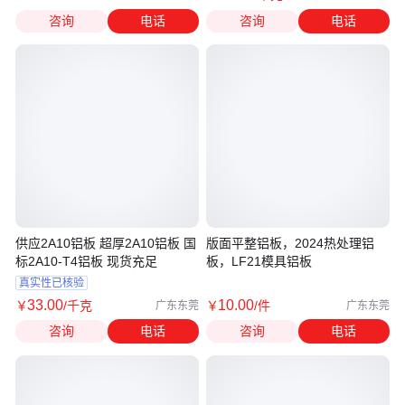
咨询
电话
咨询
电话
供应2A10铝板 超厚2A10铝板 国
版面平整铝板，2024热处理铝
标2A10-T4铝板 现货充足
板，LF21模具铝板
真实性已核验
33
.00
10
.00
￥
/千克
￥
/件
广东东莞
广东东莞
咨询
电话
咨询
电话