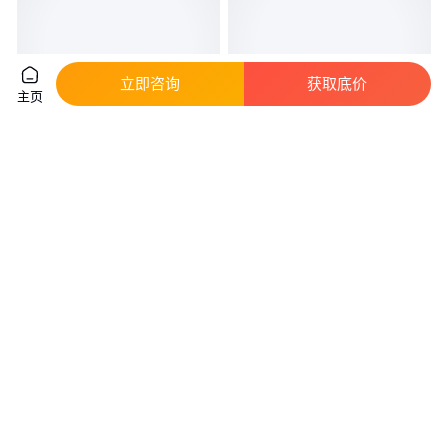
立即咨询
获取底价
主页
5A05 5A03-O 5A06-H112 3A21
8A06铝板 8A06铝板用途 8A06
2A12 铝镁合金板材5052铝板
铝板 8A06铝板化学成分
5083 5A02
真实性已核验
25
.00
15
.00
￥
/千克
￥
/千克
上海
广东东莞
咨询
电话
咨询
电话