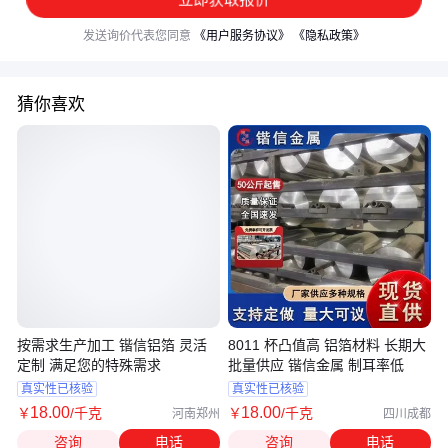
发送询价代表您同意
《用户服务协议》
《隐私政策》
猜你喜欢
按需求生产加工 锴信铝箔 灵活
8011 杯凸值高 铝箔材料 长期大
定制 满足您的特殊需求
批量供应 锴信金属 制耳率低
真实性已核验
真实性已核验
18
.00
18
.00
￥
/千克
￥
/千克
河南郑州
四川成都
咨询
电话
咨询
电话