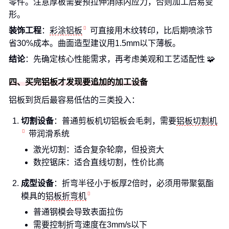
零件。注意厚板需要预拉伸消除内应力，否则加工后易变
形。
装饰工程
：
彩涂铝板
可直接用木纹转印，比后期喷涂节
省30%成本。曲面造型建议用1.5mm以下薄板。
结论
：先确定核心性能需求，再考虑美观和工艺适配性 🧩
四、买完铝板才发现要追加的加工设备
铝板到货后最容易低估的三类投入：
切割设备
：普通剪板机切铝板会毛刺，需要
铝板切割机
带润滑系统
激光切割：适合复杂轮廓，但投资大
数控锯床：适合直线切割，性价比高
成型设备
：折弯半径小于板厚2倍时，必须用带聚氨酯
模具的
铝板折弯机
普通钢模会导致表面拉伤
需要控制折弯速度在3mm/s以下