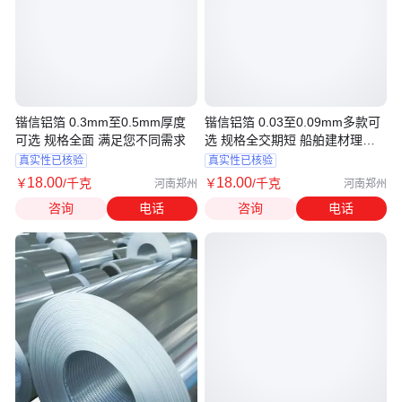
锴信铝箔 0.3mm至0.5mm厚度
锴信铝箔 0.03至0.09mm多款可
可选 规格全面 满足您不同需求
选 规格全交期短 船舶建材理想
选择
真实性已核验
真实性已核验
18
.00
18
.00
￥
/千克
￥
/千克
河南郑州
河南郑州
咨询
电话
咨询
电话