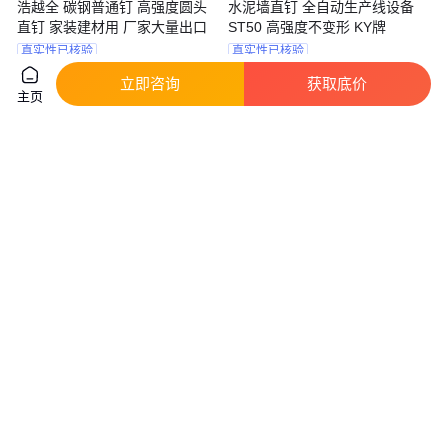
浩越全 碳钢普通钉 高强度圆头
水泥墙直钉 全自动生产线设备
直钉 家装建材用 厂家大量出口
ST50 高强度不变形 KY牌
真实性已核验
真实性已核验
5
.50
91
.00
￥
/千克
￥
/箱
天津
广东东莞
立即咨询
获取底价
主页
咨询
电话
咨询
电话
KY牌 F系列 防生锈抗腐蚀 F32
KY牌 严格品质管控 水泥墙直钉
直钉 健康环保 无忧售后
ST18 拉丝镀锌制定一条龙
真实性已核验
真实性已核验
85
.00
91
.00
￥
/箱
￥
/箱
广东东莞
广东东莞
咨询
电话
咨询
电话