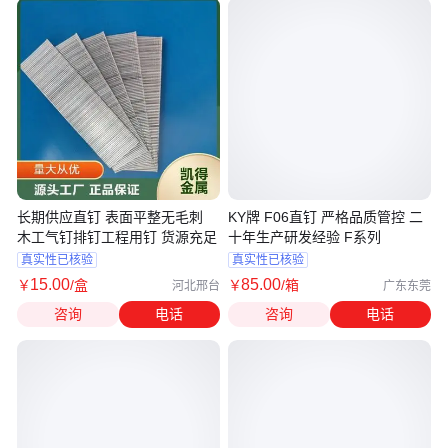
长期供应直钉 表面平整无毛刺
KY牌 F06直钉 严格品质管控 二
木工气钉排钉工程用钉 货源充足
十年生产研发经验 F系列
真实性已核验
真实性已核验
15
.00
85
.00
￥
/盒
￥
/箱
河北邢台
广东东莞
咨询
电话
咨询
电话