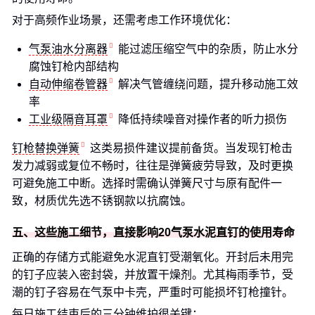
对于高频作业场景，还需考虑工作环境优化：
气泵油水分离器
能过滤压缩空气中的杂质，防止水分
腐蚀钉枪内部结构
自动伸缩卷管器
解决气管缠绕问题，提升移动施工效
率
工业级隔音耳罩
降低持续噪音对操作者的听力损伤
钉枪替换弹簧
这类易损件建议提前备货。当发现钉枪击
发力减弱或复位不畅时，往往是弹簧疲劳导致，及时更换
可避免施工中断。选择时需确认弹簧尺寸与原有配件一
致，材质优先选不锈钢款以抗腐蚀。
五、这些施工细节，直接影响20气泵水泥直钉的使用寿命
正确的存储方式能避免水泥直钉受潮氧化。开封后未用完
的钉子应装入密封袋，并放置干燥剂。尤其梅雨季节，受
潮的钉子容易在气泵中卡壳，严重时可能损坏钉枪撞针。
每日施工结束后的三分钟维护很关键：