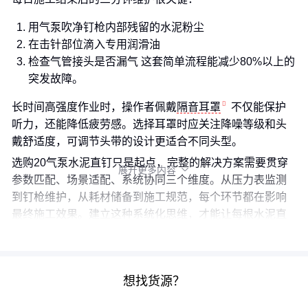
用气泵吹净钉枪内部残留的水泥粉尘
在击针部位滴入专用润滑油
检查气管接头是否漏气 这套简单流程能减少80%以上的
突发故障。
长时间高强度作业时，操作者佩戴
隔音耳罩
不仅能保护
听力，还能降低疲劳感。选择耳罩时应关注降噪等级和头
戴舒适度，可调节头带的设计更适合不同头型。
选购20气泵水泥直钉只是起点，完整的解决方案需要贯穿
展开更多内容

参数匹配、场景适配、系统协同三个维度。从压力表监测
到钉枪维护，从耗材储备到施工规范，每个环节都在影响
最终施工效果。建立这种系统化思维，才能让每根水泥直
钉都发挥应有价值。
想找货源？