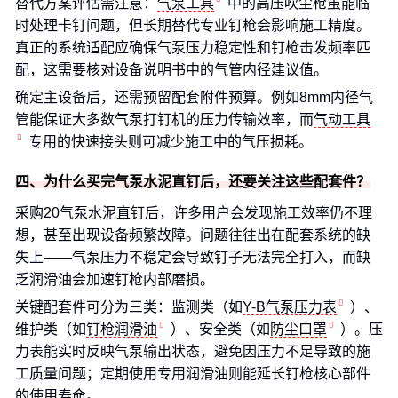
替代方案评估需注意：
气泵工具
中的高压吹尘枪虽能临
时处理卡钉问题，但长期替代专业钉枪会影响施工精度。
真正的系统适配应确保气泵压力稳定性和钉枪击发频率匹
配，这需要核对设备说明书中的气管内径建议值。
确定主设备后，还需预留配套附件预算。例如8mm内径气
管能保证大多数气泵打钉机的压力传输效率，而
气动工具
专用的快速接头则可减少施工中的气压损耗。
四、为什么买完气泵水泥直钉后，还要关注这些配套件？
采购20气泵水泥直钉后，许多用户会发现施工效率仍不理
想，甚至出现设备频繁故障。问题往往出在配套系统的缺
失上——气泵压力不稳定会导致钉子无法完全打入，而缺
乏润滑油会加速钉枪内部磨损。
关键配套件可分为三类：监测类（如
Y-B气泵压力表
）、
维护类（如
钉枪润滑油
）、安全类（如
防尘口罩
）。压
力表能实时反映气泵输出状态，避免因压力不足导致的施
工质量问题；定期使用专用润滑油则能延长钉枪核心部件
的使用寿命。