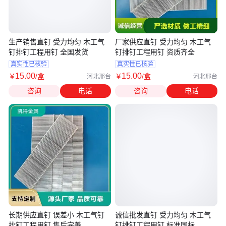
生产销售直钉 受力均匀 木工气
厂家供应直钉 受力均匀 木工气
钉排钉工程用钉 全国发货
钉排钉工程用钉 资质齐全
真实性已核验
真实性已核验
15
.00
15
.00
￥
/盒
￥
/盒
河北邢台
河北邢台
咨询
电话
咨询
电话
长期供应直钉 误差小 木工气钉
诚信批发直钉 受力均匀 木工气
排钉工程用钉 售后完善
钉排钉工程用钉 标准国标