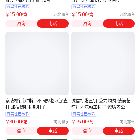
真实性已核验
真实性已核验
15
.00
15
.00
￥
/盒
￥
/盒
河北邢台
河北邢台
咨询
电话
咨询
电话
家装枪钉钢排钉 不同规格水泥直
诚信批发直钉 受力均匀 装潢装
钉 加硬碳钢钉铁钉子
饰排木汽动工钉子 资质齐全
真实性已核验
真实性已核验
30
.00
15
.00
￥
/箱
￥
/盒
河北衡水
河北邢台
咨询
电话
咨询
电话