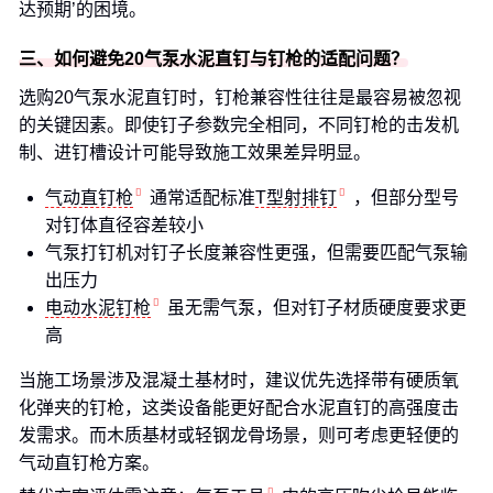
达预期’的困境。
三、如何避免20气泵水泥直钉与钉枪的适配问题？
选购20气泵水泥直钉时，钉枪兼容性往往是最容易被忽视
的关键因素。即使钉子参数完全相同，不同钉枪的击发机
制、进钉槽设计可能导致施工效果差异明显。
气动直钉枪
通常适配标准
T型射排钉
，但部分型号
对钉体直径容差较小
气泵打钉机对钉子长度兼容性更强，但需要匹配气泵输
出压力
电动水泥钉枪
虽无需气泵，但对钉子材质硬度要求更
高
当施工场景涉及混凝土基材时，建议优先选择带有硬质氧
化弹夹的钉枪，这类设备能更好配合水泥直钉的高强度击
发需求。而木质基材或轻钢龙骨场景，则可考虑更轻便的
气动直钉枪方案。