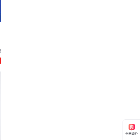
效
器
海
全网询价