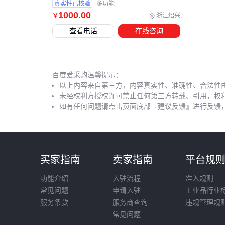
真实性已核验
多功能
1000
.00
浙江绍兴
￥
查看电话
在线咨询
百度爱采购温馨提示：
以上内容来自第三方，内容真实性、准确性、合法性
未经权利方授权许可禁止任何第三方转载、引用，权
如有任何问题请点击页面底部『建议反馈』进行反馈
买家指南
卖家指南
平台规
功能介绍
入驻流程
准入规则
常见问题
申请入驻
工业品行业
服务条款
服务商查询
违规管理规
常见问题