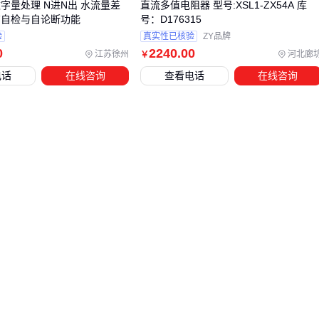
扩展性：预留20%以上的接口余量应对后期改造
字量处理 N进N出 水流量差
直流多值电阻器 型号:XSL1-ZX54A 库
有自检与自论断功能
号：D176315
环境条件：高湿度环境优先选择密封性更好的嵌入式安装方
验
真实性已核验
ZY品牌
案
0
2240
.00
江苏徐州
河北廊
￥
实际选型中，常见误区是将工业场景的DZK-6C与商用场景的
电话
在线咨询
查看电话
在线咨询
谐波计量多功能电表
混为一谈。前者侧重系统集成可靠性，
后者强调电能质量分析精度，这种根本差异会导致后续配套设
备采购的连锁反应。
决策时不妨用反向验证法：先明确必须规避的运维痛点（如频
繁校准、通讯中断），再倒推DZK-6C的具体配置要求。这种
思路能有效过滤华而不实的冗余功能，将预算集中在真正影响
使用体验的核心特性上。
四、主设备到位后，这些配套组件千万别漏掉
采购DZK-6C电表后，系统兼容性往往成为最大盲区。许多用
户发现主设备性能达标，却因通讯模块不匹配导致数据无法上