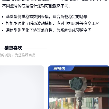
不同型号的底层设计逻辑可能截然不同：
基础型侧重稳态数据采集，适合负载稳定的场景
智能型强化了瞬态波动捕捉，应对电机启停等突变工况
通信型则优化了协议兼容性，为系统集成预留空间
DZK-6C属于典型的通信优化型电表，其价值不在于基础测量
猜您喜欢
精度（这类参数各品牌差异不大），而在于如何将数据无缝接
入PLC或能源管理系统。这也是多数选型者容易忽略的决策维
您的浏览，为您推荐商品
度。
二、DZK-6C的三个隐性优势如何解决工业痛点
当同类电表还在比拼采样速度时，DZK-6C通过三项设计化解
了工业场景的特殊矛盾：
协议自适应能力 多数电表需要额外配置网关才能对接不同厂
家的PLC，而DZK-6C内置的协议转换模块可直接识别主流