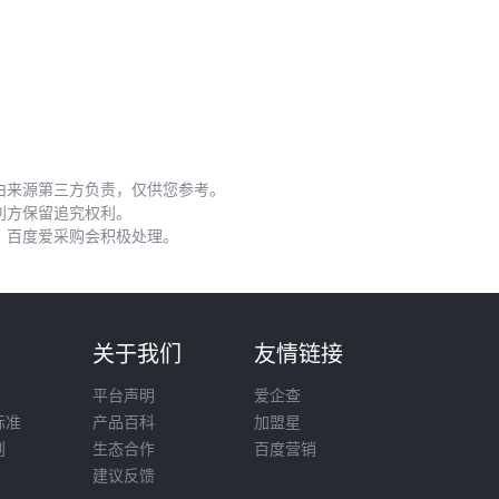
传，或
电流互感器
精度不足影响整体计量。关键配套需从三
个维度评估：
数据采集层：
GPRS电表集中器
或
LORA电表采集器
的
议版本必须支持Modbus-RTU等工业标准
信号转换层：
RS485通讯线
的屏蔽等级需与现场电磁环境
匹配，长距离传输建议加装中继器
由来源第三方负责，仅供您参考。
安全防护层：
RFID电子铅封
不仅满足计量监管要求，还能
利方保留追究权利。
，百度爱采购会积极处理。
防止非授权操作
以
电表密封胶
为例，普通硅胶在高温配电房易老化开裂，而
发泡型硅胶条能适应-40℃~200℃温差变化，同时补偿箱体变
形带来的缝隙。选购时需关注三点：材质耐温范围是否覆盖极
则
关于我们
友情链接
端工况、压缩永久变形率是否低于行业标准、是否通过阻燃认
平台声明
爱企查
证。
标准
产品百科
加盟星
则
生态合作
百度营销
配套组件的成本通常占系统总投入的15%-30%，但选型失误可
建议反馈
能导致主设备性能折损甚至系统宕机。建议在采购合同中明确