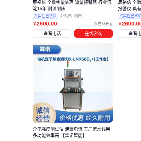
辰裕信 全数字量处理 流量报警器 行业沉
辰裕信 全数
淀15年 耐温耐压
报警仪 具
真实性已核验
外贴式
耐压
真实性已核
2600
.00
2600
.0
吉林长春
￥
￥
查看电话
在线咨询
查看
介电强度测试仪 泄漏电流 工厂流水线用
多功能效率高 【霖诺智能】