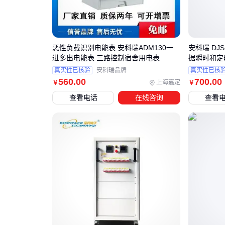
恶性负载识别电能表 安科瑞ADM130一
安科瑞 DJ
进多出电能表 三路控制宿舍用电表
据瞬时和定
真实性已核验
安科瑞品牌
真实性已核
560
.00
700
.00
上海嘉定
￥
￥
查看电话
在线咨询
查看