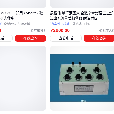
求：
需与老旧设备集成的场景优先考察Modbus-RTU协议的兼容
EM5030LF知用 Cybertek 磁
辰裕信 量程范围大 全数字量处理 工业炉
I测试附件
进出水流量差报警器 耐温耐压
深度
验
全新包装
知用品牌
真实性已核验
外贴式
耐压
瞬态负载监测依赖更高采样频率而非单纯精度等级
0
2600
.00
广东深圳
辽宁大
￥
紧凑型配电柜需关注壳体尺寸与导轨安装的灵活性
电话
在线咨询
查看电话
在线咨询
电力监控系统
的选型往往被简化为单点设备采购，实则需从
系统协同角度评估。当DZK-6C作为数据采集节点时，其
RS485接口的负载能力直接影响整个系统的响应速度，而内置
存储容量决定了断网时的数据续传周期。
以下四维评估框架可避免参数对比的片面性：
负载类型：冲击性负载需匹配瞬态响应速度，稳态负载更关
注长期计量稳定性
通信需求：本地监控可降低协议复杂度，远程运维需预留云
平台对接空间