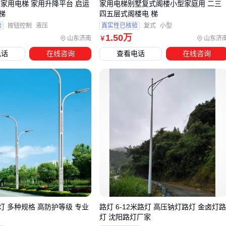
购家用电梯 家用升降平台 启运
家用电梯别墅复式阁楼小型家庭用 二三
安全系统
：
电梯安全钳
必须符合GB7588标准，约占设备
梯
四五层式阁楼电 梯
本的5%-8%
验
按钮控制
液压
真实性已核验
复式
小型
验收费用
：包括检测费、使用登记费等约2-3万元
1
.50
万
山东济南
山东济
￥
电话
在线咨询
查看电话
在线咨询
特别提醒：老楼加装电梯需要额外考虑：
建筑结构加固费用
管线迁移成本
业主协调时间成本
结论
：配套成本可能占项目总投入的35%-45%，必须提前规划
💰
五、8层电梯长期使用中的维护成本和效率考量
电梯全生命周期中，维护成本可能超过初始采购价的3倍，重
关注：
灯 多种规格 高防护等级 专业
路灯 6-12米路灯 高压钠灯路灯 金卤灯路
灯 沈阳路灯厂家
钢丝绳更换
：
电梯钢丝绳
每5-8年需更换，8层建筑约需50-