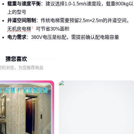
载重与速度平衡
：建议选择1.0-1.5m/s速度段，载重800kg以
上的型号
井道空间限制
：传统电梯需要预留2.5m×2.5m的井道空间，
无机房电梯
可节省30%面积
电力需求
：380V电压是标配，需提前确认配电箱容量
货运场景下，
液压升降电梯
的稳定性更突出，比如这类配置
猜您喜欢
在仓库环境中表现优异：
您的浏览，为您推荐商品
结论
：8层电梯选型要先明确载客/载货的主用途，再匹配建筑
结构条件 🏗️
二、无机房与传统电梯的技术差异如何影响8层建筑选
传统电梯与无机房电梯的核心差异体现在三个层面：
空间占用
：无机房省去顶层机房，适合老旧建筑改造
维护方式
：无机房采用模块化设计，但故障排查需要更专业