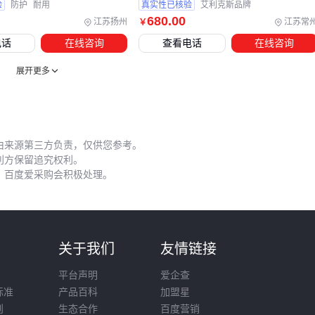
验
防护
耐用
真实性已核验
艾利克斯品牌
80米
680
.00
江苏扬州
江苏常
￥
能耗控制
：永磁同步曳引机比传统机型省电30%-40%
电话
在线咨询
查看电话
在线咨询
维保周期
：每月至少2次专业保养，年费约设备价的8%-10%
展开更多
这款耐用型钢丝绳在高层建筑中表现突出：
关键数据
：8层电梯年均电费约2000-3000元，
电梯缓冲器
每
10年需检测更换 🔧
由来源第三方负责，仅供您参考。
采购8层电梯需要综合评估设备性能、建筑适配性和长期使用
利方保留追究权利。
，百度爱采购会积极处理。
本。如果是商用场景，
乘客电梯
的舒适性和节能性更重要；
仓储物流则要优先考虑载货电梯的耐用性。建议先做专业楼宇
评估，再结合预算选择最经济的全周期方案。
则
关于我们
友情链接
平台声明
爱企查
标准
产品百科
加盟星
则
生态合作
百度营销