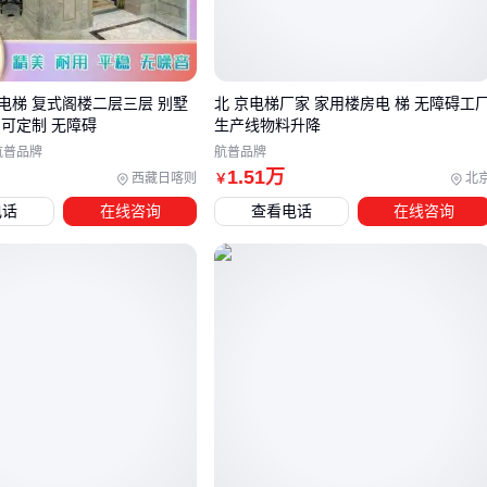
的技术支持
成本结构
：无机房初期投资高15%-20%，但节省的建筑空间
价值可能更高
电梯 复式阁楼二层三层 别墅
北 京电梯厂家 家用楼房电 梯 无障碍工
常见误区
：认为无机房电梯安全性更低——实际上两者都需通
 可定制 无障碍
生产线物料升降
过国家强制验收，关键差异在维保便利性而非安全系数。
航普品牌
航普品牌
1
.51
万
结论
：新建建筑建议优先考虑无机房方案，改造项目需评估结
西藏日喀则
北
￥
构适应性 🔧
电话
在线咨询
查看电话
在线咨询
三、8层建筑电梯选型对比表：找到最适合的方案
方案类型
适合场景
每层加价幅度
曳引乘客电梯
写字楼/住宅
+8%-12%
液压载货电梯
仓库/工厂
+5%-8%
无机房别墅梯
高端住宅/商业体
+15%-20%