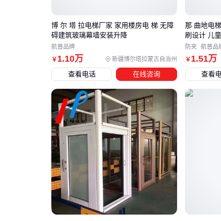
博 尔 塔 拉电梯厂家 家用楼房电 梯 无障
那 曲地电
碍建筑玻璃幕墙安装升降
刷设计 儿童
航普品牌
防夹
航普品
1
.10
万
1
.51
万
新疆博尔塔拉蒙古自治州
￥
￥
查看电话
在线咨询
查看