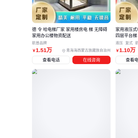
德 令 哈电梯厂家 家用楼房电 梯 无障碍
家用液压式
家用办公楼物资配送
四层平台梯
航普品牌
液压
复式
1
.51
万
1
.10
万
青海海西蒙古族藏族自治州
￥
￥
查看电话
在线咨询
查看