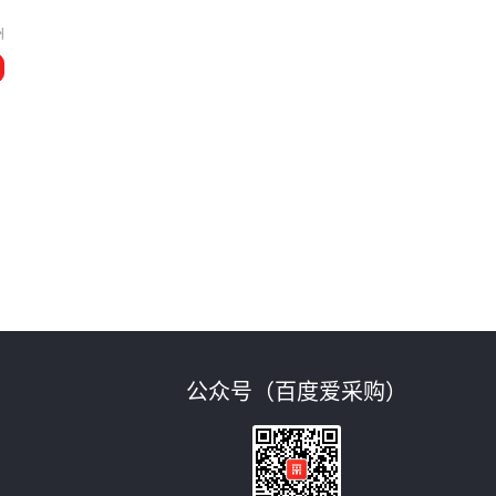
州
成
公众号（百度爱采购）