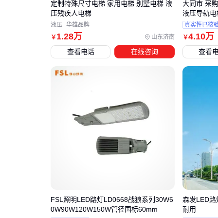
定制特殊尺寸电梯 家用电梯 别墅电梯 液
大同市 采
压残疾人电梯
液压导轨电
液压
华雄品牌
真实性已核
1
.28
万
4
.10
万
山东济南
￥
￥
查看电话
在线咨询
查看
FSL照明LED路灯LD0668战狼系列30W6
森发LED路
0W90W120W150W管径国标60mm
耐用