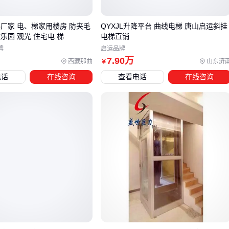
梯厂家 电、梯家用楼房 防夹毛
QYXJL升降平台 曲线电梯 唐山启运斜挂
重点说明两种典型方案：
乐园 观光 住宅电 梯
电梯直销
牌
启运品牌
载货电梯
：推荐采用加厚钢材（≥6mm）和双轨设计，像
7
.90
万
西藏那曲
山东济
￥
这类工业级配置能更好应对频繁使用：
电话
在线咨询
查看电话
在线咨询
无机房电梯：注意额定速度要≥0.4m/s，以下配置在8层建筑
中表现稳定：
结论
：商用场景选曳引式，重载场景选液压式，空间受限选无
机房 🏢
四、容易被忽略的配套成本：电梯安装还需要什么
采购电梯后还有三项必要投入：
井道建设
：
电梯井道
钢结构成本约480-850元/㎡，8层需预
留6-8万预算