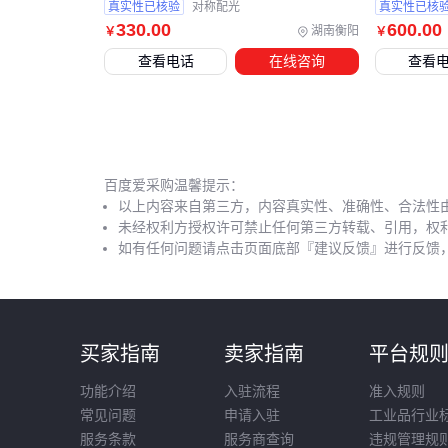
真实性已核验
对称配光
真实性已核
330
.00
600
.00
湖南衡阳
￥
￥
查看电话
在线咨询
查看
百度爱采购温馨提示：
以上内容来自第三方，内容真实性、准确性、合法性
未经权利方授权许可禁止任何第三方转载、引用，权
如有任何问题请点击页面底部『建议反馈』进行反馈
买家指南
卖家指南
平台规
功能介绍
入驻流程
准入规则
常见问题
申请入驻
工业品行业
服务条款
服务商查询
违规管理规