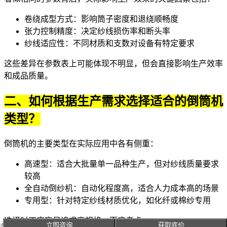
卷绕成型方式：影响筒子密度和退绕顺畅度
张力控制精度：决定纱线损伤率和断头率
纱线适应性：不同材质和支数对设备有特定要求
这些差异在参数表上可能体现不明显，但会直接影响生产效率
和成品质量。
二、如何根据生产需求选择适合的倒筒机
类型？
倒筒机的主要类型在实际应用中各有侧重：
高速型：适合大批量单一品种生产，但对纱线质量要求
较高
全自动倒纱机
：自动化程度高，适合人力成本高的场景
专用型：针对特定纱线材质优化，如化纤或棉纱专用
选择时不应盲目追求高规格，而应考虑：
立即咨询
获取底价
主页