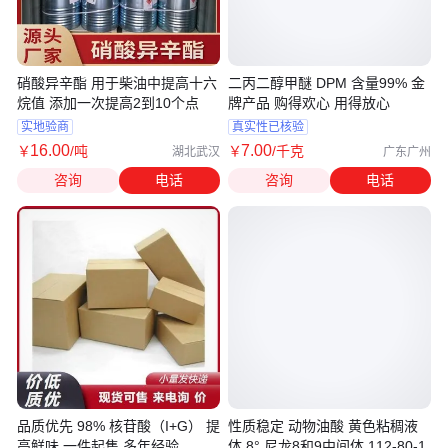
硝酸异辛酯 用于柴油中提高十六
二丙二醇甲醚 DPM 含量99% 金
烷值 添加一次提高2到10个点
牌产品 购得欢心 用得放心
实地验商
真实性已核验
16
.00
7
.00
￥
/吨
￥
/千克
湖北武汉
广东广州
咨询
电话
咨询
电话
品质优先 98% 核苷酸（I+G） 提
性质稳定 动物油酸 黄色粘稠液
高鲜味 一件起售 多年经验
体 8° 尼龙8和9中间体 112-80-1