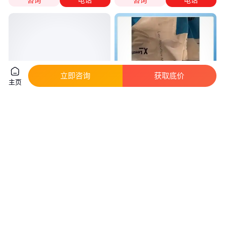
立即咨询
获取底价
主页
进口 朗盛 软水功能 M500MB树
进口 朗盛树脂 长寿命和耐久性
脂
Lewatit M500MB混床树脂
真实性已核验
真实性已核验
58
.00
58
.00
￥
/升
￥
/升
上海
上海
咨询
电话
咨询
电话