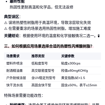
最终性能
热固性更耐高温和化学品，但无法返修
典型误区
：
⚠️ 误将热塑性树脂用于高温环境，导致涂层软化失效
⚠️ 在需要重涂的场景选用热固性树脂，增加施工难度
关键结论
：根据使用环境的温度和化学接触情况二选一。🧪
三、如何根据应用场景选择合适的热塑性丙烯酸树脂？
场景需求
推荐类型
关键参数
塑料件喷涂
低粘度型号
粘度≤300cps
耐酒精油墨
高交联密度型号
羟值≥80mgKOH/g
户外耐候涂层
含UV稳定剂型号
黄变指数ΔE<1.5
快干流水线
高固含快干型
固含≥50%，表干≤15min
特殊场景需要功能改性：