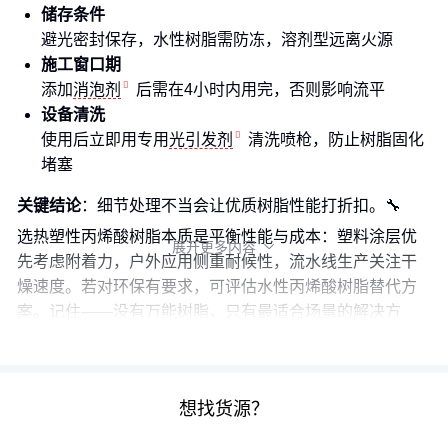
储存条件
避光密封保存，水性树脂需防冻，溶剂型远离火源
施工窗口期
添加
消泡剂
后需在4小时内用完，否则影响流平
设备清洗
使用后立即用专用
光引发剂
清洗喷枪，防止树脂固化
堵塞
关键结论
：细节处理不当会让优质树脂性能打折扣。🔧
选热塑性丙烯酸树脂本质是平衡性能与成本：塑料涂层优
展开更多内容

先考虑附着力，户外应用侧重耐候性，流水线生产关注干
燥速度。若对环保有要求，可评估水性丙烯酸树脂替代方
案。记住——没有万能树脂，只有最适合场景的解决方
案。
想找货源？