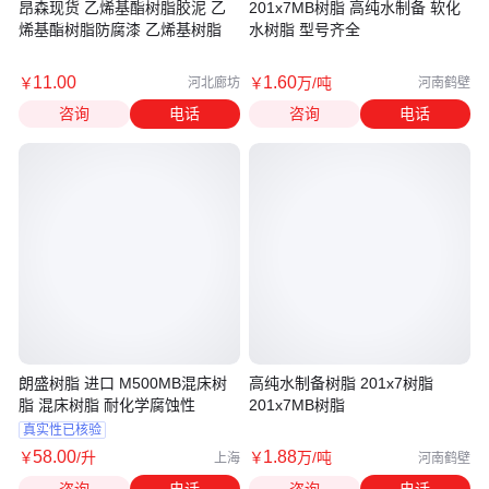
昂森现货 乙烯基酯树脂胶泥 乙
201x7MB树脂 高纯水制备 软化
烯基酯树脂防腐漆 乙烯基树脂
水树脂 型号齐全
11
.00
1
.60
￥
￥
万
/吨
河北廊坊
河南鹤壁
咨询
电话
咨询
电话
朗盛树脂 进口 M500MB混床树
高纯水制备树脂 201x7树脂
脂 混床树脂 耐化学腐蚀性
201x7MB树脂
真实性已核验
58
.00
1
.88
￥
/升
￥
万
/吨
上海
河南鹤壁
咨询
电话
咨询
电话