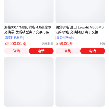
海格001*7MB阳树脂 4.8毫摩尔
朗盛树脂 进口 Lewatit M500MB
交换量 优质钠型离子交换专用
混床树脂 交换树脂 离子交换
真实性已核验
真实性已核验
5500
.00
58
.00
￥
/吨
￥
/升
河南鹤壁
上海
咨询
电话
咨询
电话