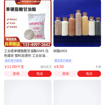
工业级单硬脂酸甘油酯GMS 白
树脂d301
色蜡状 塑料润滑剂 工业丝油剂
123-94-4
真实性已核验
真实性已核验
11
.00
8
.50
￥
/千克
￥
湖北武汉
天津
咨询
电话
咨询
电话