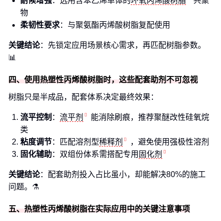
耐候增强
：选用含苯乙烯单体的
环氧丙烯酸树脂
共聚
物
柔韧性要求
：与聚氨酯丙烯酸树脂复配使用
关键结论
：先锁定应用场景核心需求，再匹配树脂参数。
📊
四、使用热塑性丙烯酸树脂时，这些配套助剂不可忽视
树脂只是半成品，配套体系决定最终效果：
流平控制
：
流平剂
能消除刷痕，推荐聚醚改性硅氧烷
类
粘度调节
：匹配溶剂型
稀释剂
，避免使用强极性溶剂
固化辅助
：双组份体系需搭配专用
固化剂
关键结论
：配套助剂投入占比虽小，却能解决80%的施工
问题。⚗️
五、热塑性丙烯酸树脂在实际应用中的关键注意事项