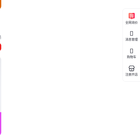
6
全网询价
通
消息管理
购物车
注册开店