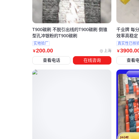
T900碳刷 不脱引出线的T900碳刷 倒锥
千业牌 每分
型孔冲银粉的T900碳刷
效率高稳定
实地验厂
真实性已核
200
.00
3900
.0
上海
￥
￥
查看电话
在线咨询
查看