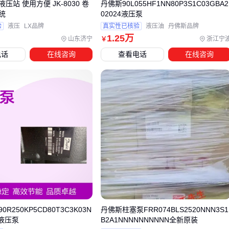
压站 使用方便 JK-8030 卷
丹佛斯90L055HF1NN80P3S1C03GBA2
防护装置
统
02024液压泵
户外使用建议加装
振动电机防护罩
验
液压
LX品牌
真实性已核验
液压油
丹佛斯品牌
1
.25
万
粉尘环境需要定期更换密封件
山东济宁
浙江宁
￥
电话
在线咨询
查看电话
在线咨询
控制单元
振动电机控制器
最好预留20%功率余量
多机同步时要配专用同步模块
五、振动电机使用与维护的常见误区
这些实操经验能帮你避开80%的故障：
电缆管理
振动导致的线缆磨损是最常见故障
专用
振动电机电缆
要有抗弯折设计
接线盒处要做应力释放处理
R250KP5CD80T3C3K03N
丹佛斯柱塞泵FRR074BLS2520NNN3S1
4液压泵
B2A1NNNNNNNNNN全新原装
防尘措施