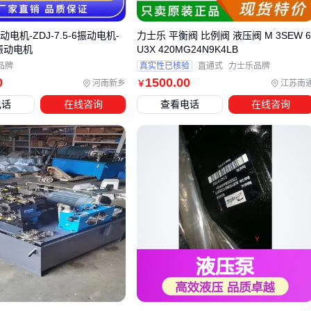
精密控制需求
高频振动电机
配合变频器使用
振动电机-ZDJ-7.5-6振动电机-
力士乐 平衡阀 比例阀 液压阀 M 3SEW 
关注转速调节范围和响应速度
-6振动电机
U3X 420MG24N9K4LB
品牌
真实性已核验
直通式
力士乐品牌
避免与
单相振动电机
混用电路
0
1500
.00
河南新乡
江苏南
￥
临时或移动场景
电话
在线咨询
查看电话
在线咨询
选择带减震底座的便携机型
电源接口要兼容现场供电条件
防护罩最好可快速拆卸
四、振动电机配套设备的选择与安装
主电机到位后，这些配套环节直接影响使用效果：
减震系统
振动电机减震垫
要根据设备重量选型
钢结构
振动电机底座
需做防松动处理