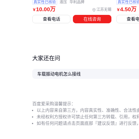
真实性已核验
液压
华利品牌
真实性已核
10
.00
万
4
.50
万
江苏无锡
￥
￥
查看电话
在线咨询
查看
大家还在问
车载振动电机怎么接线
百度爱采购温馨提示：
以上内容来自第三方，内容真实性、准确性、合法性
未经权利方授权许可禁止任何第三方转载、引用，权
如有任何问题请点击页面底部『建议反馈』进行反馈