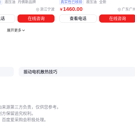
验
液压油
丹佛斯品牌
真实性已核验
液压油
全新
开放式电机每季度清理一次碳刷
1460
.00
浙江宁波
广东广
￥
振动电机防尘罩
要留出散热间隙
电话
在线咨询
查看电话
在线咨询
轴承润滑脂需用高温型号
展开更多
保养周期
偏心块螺栓每月检查紧固度
累计运行2000小时更换轴承
停机超过3个月需做防潮处理
振动电机散热技巧
振动电机的价值在于与生产场景的精准匹配。先理清物料特
性、环境条件和作业要求，再综合考虑防护等级、控制方式和
配套系统，才能选出真正适合的设备。遇到特殊工况时，不妨
从
防爆振动电机
或
高频振动电机
这些专用机型中寻找解决
由来源第三方负责，仅供您参考。
方案。
利方保留追究权利。
，百度爱采购会积极处理。