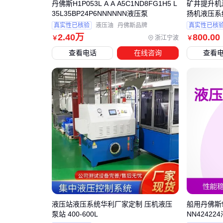
丹佛斯H1P053L A A A5C1ND8FG1H5 L
矿井提升机液
35L35BP24P6NNNNNN液压泵
扬机液压系
真实性已核验
液压油
丹佛斯品牌
真实性已核
2
.40
万
800
.00
浙江宁波
￥
￥
查看电话
在线咨询
查看
液压站液压系统华利厂家定制 压机液压
船用丹佛斯90
泵站 400-600L
NN42422