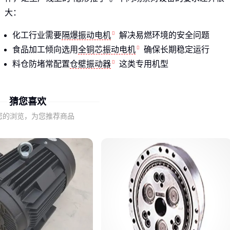
大：
化工行业需要
隔爆振动电机
解决易燃环境的安全问题
食品加工倾向选用
全铜芯振动电机
确保长期稳定运行
料仓防堵常配置
仓壁振动器
这类专用机型
核心原则：先明确你的物料特性、工作环境和振动目的，再考
猜您喜欢
虑具体参数。
您的浏览，为您推荐商品
二、振动电机选型的关键因素
振动频率和激振力不是唯一指标，这些隐性因素更值得关注：
安装方式
：立式安装的电机对轴承负荷更大，需要强化结构
防护等级
：粉尘环境选IP65以上，潮湿环境注意密封性
散热设计
：连续作业时，铝合金外壳比铸铁散热更快
维护便利性
：带快速拆装结构的机型能减少停机时间