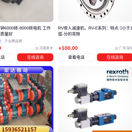
高频振动电机
适合混凝土振捣等需要精准控制的场景，而
防
爆振动电机
则是危险环境的必选项。
微型振动电机
在空间
受限的自动化设备中表现突出。
钟6000转-8000转电机 工作
RV帝人减速机，RV-E系列：特点 小于
 质量好
弧-分的背隙
三、如何根据需求选择适合的振动电机？
验
千业牌品牌
根据典型场景给出4种选型路径：
0
100
.00
河南新乡
广东深
￥
电话
在线咨询
查看电话
在线咨询
重载连续作业
选球墨铸铁机身的
三相振动电机
注意查看轴承型号和散热片面积
配套
振动平台
使用时需计算共振点
防爆安全场景
确认防爆等级匹配现场危险源
优先选择整机防爆结构
电缆入口需特殊密封处理