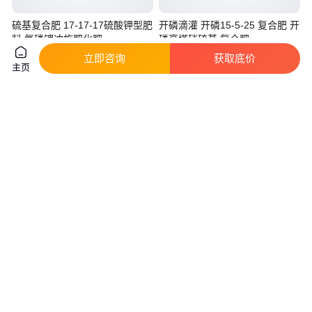
硫基复合肥 17-17-17硫酸钾型肥
开磷滴灌 开磷15-5-25 复合肥 开
料 氮磷钾冲施肥化肥
磷高塔硝硫基 复合肥
立即咨询
获取底价
主页
560
.00
4600
.00
￥
/袋
￥
河南郑州
广西南宁
咨询
电话
咨询
电话
鼎立 厂家直供 磷酸一铵 农业用
恒旺肥业 微生物菌剂 生根壮苗
98% 化肥 欢迎来电
化肥 果蔬种植 城市绿化带
真实性已核验
7000
.00
700
.00
￥
/吨
￥
/吨