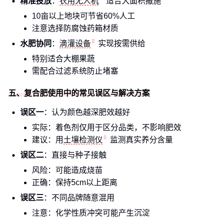
精准投放
：
农用无人机
适合大面积撒施
10亩以上地块可节省60%人工
注意选择防腐蚀药箱材质
水肥协同
：
滴灌设备
实现按需供给
特别适合大棚果蔬
需配合过滤系统防止堵塞
五、复合肥使用中的常见误区与解决方案
误区一
：认为颜色越深肥效越好
实际：着色剂仅用于区分品类，不影响肥效
建议：用
土壤检测仪
监测真实养分含量
误区二
：直接与种子接触
风险：可能造成烧苗
正确：保持5cm以上距离
误区三
：不同品牌随意混用
注意：化学性质冲突可能产生沉淀