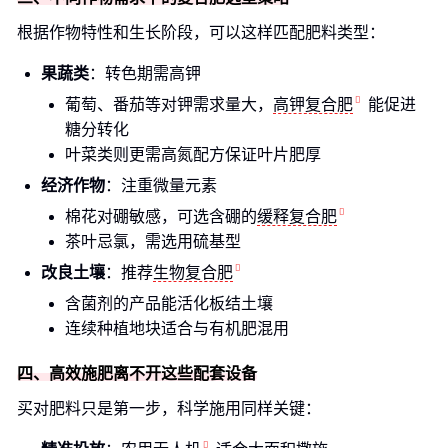
根据作物特性和生长阶段，可以这样匹配肥料类型：
果蔬类
：转色期需高钾
葡萄、番茄等对钾需求量大，
高钾复合肥
能促进
糖分转化
叶菜类则更需高氮配方保证叶片肥厚
经济作物
：注重微量元素
棉花对硼敏感，可选含硼的
缓释复合肥
茶叶忌氯，需选用硫基型
改良土壤
：推荐
生物复合肥
含菌剂的产品能活化板结土壤
连续种植地块适合与有机肥混用
四、高效施肥离不开这些配套设备
买对肥料只是第一步，科学施用同样关键：