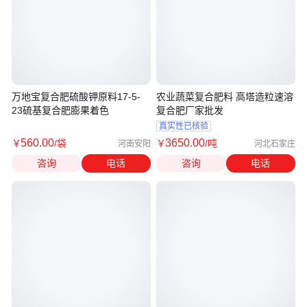
万地宝复合肥硫酸钾原料17-5-
农业蔬菜复合肥料 高塔造粒速溶
23硫基复合肥膨果着色
复合肥厂家批发
真实性已核验
560
.00
3650
.00
￥
/袋
￥
/吨
河南安阳
河北石家庄
咨询
电话
咨询
电话