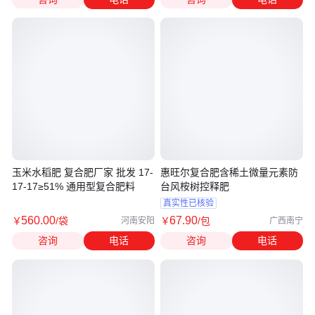
玉米水稻肥 复合肥厂家 批发 17-
惠旺尔复合肥含稀土微量元素防
17-17≥51% 通用型复合肥料
台风桉树控释肥
真实性已核验
560
.00
67
.90
￥
/袋
￥
/包
河南安阳
广西南宁
咨询
电话
咨询
电话