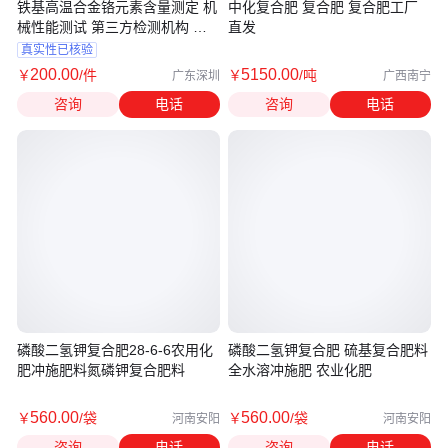
铁基高温合金铬元素含量测定 机
中化复合肥 复合肥 复合肥工厂
械性能测试 第三方检测机构 牌
直发
号鉴定
真实性已核验
200
.00
5150
.00
￥
/件
￥
/吨
广东深圳
广西南宁
咨询
电话
咨询
电话
磷酸二氢钾复合肥28-6-6农用化
磷酸二氢钾复合肥 硫基复合肥料
肥冲施肥料氮磷钾复合肥料
全水溶冲施肥 农业化肥
560
.00
560
.00
￥
/袋
￥
/袋
河南安阳
河南安阳
咨询
电话
咨询
电话