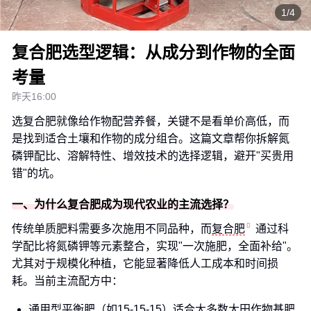
1/4
复合肥选型逻辑：从成分到作物的全面
考量
昨天16:00
选复合肥就像给作物配营养餐，关键不是看单价高低，而
是找到适合土壤和作物的成分组合。这篇文章帮你拆解氮
磷钾配比、溶解特性、增效技术的选择逻辑，避开"买贵用
错"的坑。
一、为什么复合肥成为现代农业的主流选择？
传统单质肥料需要多次施用不同品种，而
复合肥
通过科
学配比将氮磷钾等元素整合，实现"一次施肥，全面补给"。
尤其对于规模化种植，它能显著降低人工成本和时间损
耗。当前主流配方中：
通用型平衡肥（如15-15-15）适合大多数大田作物基肥