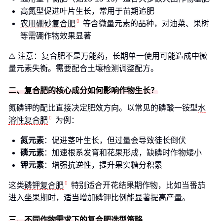
高氮型促进叶片生长，常用于苗期追肥
农用硼砂复合肥
等含微量元素的品种，对油菜、果树
等需硼作物效果显著
⚠️ 注意：复合肥不是万能药，长期单一使用可能造成中微
量元素失衡。需要配合土壤检测调整配方。
二、复合肥的核心成分如何影响作物生长？
氮磷钾的配比直接决定肥效方向。以常见的磷酸一铵型
水
溶性复合肥
为例：
氮元素
：促进茎叶生长，但过量会导致徒长倒伏
磷元素
：加速根系发育和花果形成，缺磷时作物矮小
钾元素
：增强抗逆性，提升果实糖分积累
这类
磷钾复合肥
特别适合开花结果期作物，比如当番茄
进入坐果期时，适当增加磷钾比例能显著提高产量。
三、不同作物需求下的复合肥选型策略