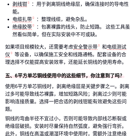
剥线钳
：用于剥离铜线绝缘层，确保连接时的导电性
能。
电缆扎带
：整理线缆，避免杂乱。
绝缘胶带
：包裹裸露的线头，防止短路。 这些工具虽
然看似简单，但在实际安装中不可或缺。
如果项目规模较大，还需要考虑
安全警示带
和
电缆测试
仪
等设备，以确保施工安全和线路通畅。配套设备的合
理选择不仅能提高安装效率，还能延长铜线的使用寿命。
五、6平方单芯铜线使用中的这些细节，你注意到了吗？
使用6平方单芯铜线时，剥离绝缘层是关键步骤之一。剥离
过多可能导致线芯裸露，增加短路风险；剥离过少则可能
影响连接质量。选择一把合适的剥线钳能有效避免这些问
题。
铜线的弯曲半径不宜过小，否则可能导致内部线芯断裂或
绝缘层破损。安装时尽量保持自然弧度，避免强行弯折。
此外，铜线在高温或潮湿环境中使用时，需额外注意绝缘