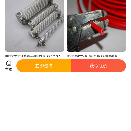
电力工程55截面架空地线JG2A-
中策铜芯线 单股铜线紫铜线
55平方钢绞线厂家坚固耐用避雷
BV2.5平方国标低压绝缘家装单
立即咨询
获取底价
线
芯硬线
主页
真实性已核验
真实性已核验
1
.60
119
.00
￥
/米
￥
/卷
河北沧州
江苏南京
咨询
电话
咨询
电话