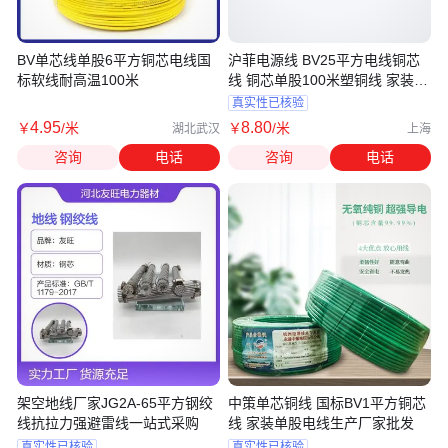
BV单芯线单股6平方铜芯电线国
沪菲电源线 BV25平方电线铜芯
标软线耐高温100米
线 铜芯单股100米塑铜线 家装家
用
真实性已核验
4
.95
8
.80
￥
/米
￥
/米
湖北武汉
上海
咨询
电话
咨询
电话
架空地线厂家JG2A-65平方钢绞
中策单芯铜线 国标BV1平方铜芯
线抗拉力强避雷线一站式采购
线 家装单股电线生产厂家批发
真实性已核验
真实性已核验