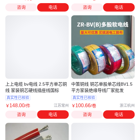
咨询
电话
咨询
电话
上上电缆 bv电线 2.5平方单芯铜
中策铜线 铜芯单股单芯线BV1.5
线 家装铜芯硬线插座线国标
平方家装绝缘导线厂家批发
真实性已核验
真实性已核验
148
.00
100
.66
￥
/件
￥
/卷
江苏常州
浙江杭州
咨询
电话
咨询
电话