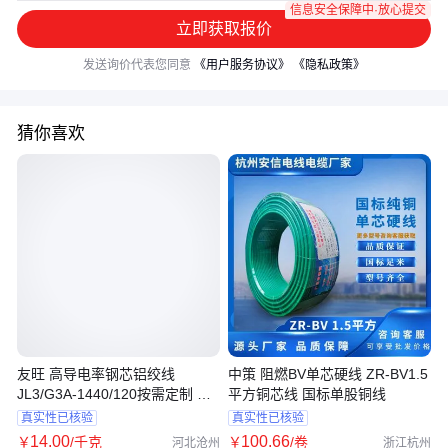
信息安全保障中·放心提交
立即获取报价
发送询价代表您同意
《用户服务协议》
《隐私政策》
猜你喜欢
友旺 高导电率钢芯铝绞线
中策 阻燃BV单芯硬线 ZR-BV1.5
JL3/G3A-1440/120按需定制 原
平方铜芯线 国标单股铜线
材料充足
真实性已核验
真实性已核验
14
.00
100
.66
￥
/千克
￥
/卷
河北沧州
浙江杭州