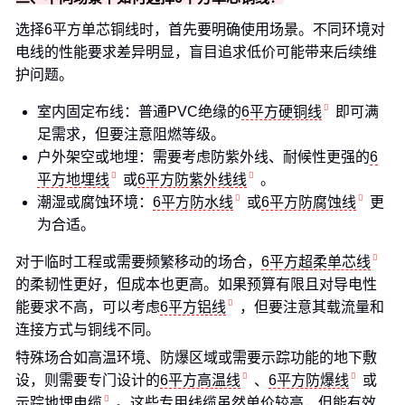
选择6平方单芯铜线时，首先要明确使用场景。不同环境对
电线的性能要求差异明显，盲目追求低价可能带来后续维
护问题。
室内固定布线：普通PVC绝缘的
6平方硬铜线
即可满
足需求，但要注意阻燃等级。
户外架空或地埋：需要考虑防紫外线、耐候性更强的
6
平方地埋线
或
6平方防紫外线线
。
潮湿或腐蚀环境：
6平方防水线
或
6平方防腐蚀线
更
为合适。
对于临时工程或需要频繁移动的场合，
6平方超柔单芯线
的柔韧性更好，但成本也更高。如果预算有限且对导电性
能要求不高，可以考虑
6平方铝线
，但要注意其载流量和
连接方式与铜线不同。
特殊场合如高温环境、防爆区域或需要示踪功能的地下敷
设，则需要专门设计的
6平方高温线
、
6平方防爆线
或
示踪地埋电缆
。这些专用线缆虽然单价较高，但能有效