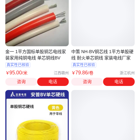
金一 1平方国标单股铜芯电线家
中策 NH-BV铜芯线 1平方单股硬
装家用纯铜电线 单芯铜线BV
线 耐火单芯铜线 家装电线厂家
真实性已核验
真实性已核验
95
.00
79
.86
￥
/米
￥
/卷
江西赣州
浙江杭州
咨询
电话
咨询
电话