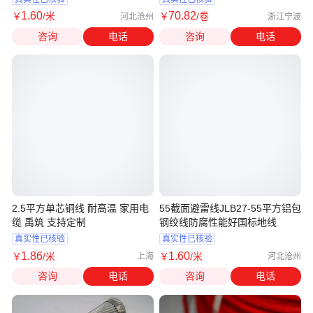
1
.60
70
.82
￥
/米
￥
/卷
河北沧州
浙江宁波
咨询
电话
咨询
电话
2.5平方单芯铜线 耐高温 家用电
55截面避雷线JLB27-55平方铝包
缆 禹筑 支持定制
钢绞线防腐性能好国标地线
真实性已核验
真实性已核验
1
.86
1
.60
￥
/米
￥
/米
上海
河北沧州
咨询
电话
咨询
电话