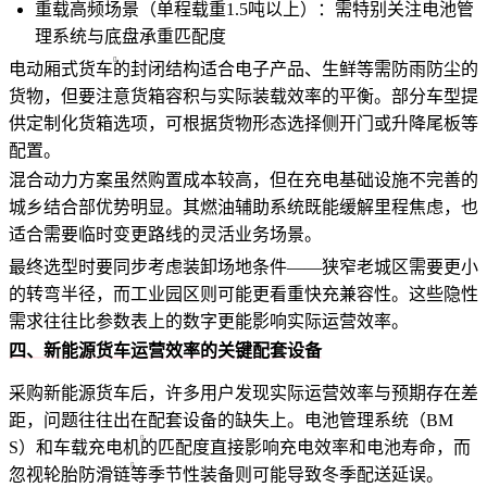
重载高频场景（单程载重1.5吨以上）：需特别关注电池管
理系统与底盘承重匹配度
电动厢式货车
的封闭结构适合电子产品、生鲜等需防雨防尘的
货物，但要注意货箱容积与实际装载效率的平衡。部分车型提
供定制化货箱选项，可根据货物形态选择侧开门或升降尾板等
配置。
混合动力方案虽然购置成本较高，但在充电基础设施不完善的
城乡结合部优势明显。其燃油辅助系统既能缓解里程焦虑，也
适合需要临时变更路线的灵活业务场景。
最终选型时要同步考虑装卸场地条件——狭窄老城区需要更小
的转弯半径，而工业园区则可能更看重快充兼容性。这些隐性
需求往往比参数表上的数字更能影响实际运营效率。
四、新能源货车运营效率的关键配套设备
采购新能源货车后，许多用户发现实际运营效率与预期存在差
距，问题往往出在配套设备的缺失上。电池管理系统（BM
S）和
车载充电机
的匹配度直接影响充电效率和电池寿命，而
忽视
轮胎防滑链
等季节性装备则可能导致冬季配送延误。