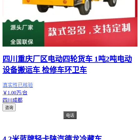
四川重庆厂区电动四轮货车 1吨2吨电动
设备搬运车 检修车环卫车
真实性已核验
￥
1
.00
万
/台
四川成都
咨询
电话
4.2米蓝牌轻卡陕汽德龙冷藏车