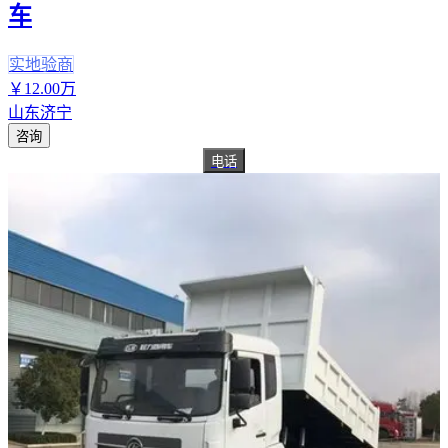
车
实地验商
￥
12
.00
万
山东济宁
咨询
电话