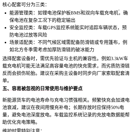
核心配套可分为三类：
能源管理类：如
锂电池保护板BMS
和
双向车载充电机
，确
保电池在复杂工况下的稳定输出
安全监控类：
车载GPS监控系统
能实时追踪车辆状态，预
防电池过放等风险
场景适配类：不同气候区域需配备防滑链或专用篷布，例
如北方冬季需考虑加厚防滑链的破冰能力
选择配套设备时，需优先验证与主机的兼容性。例如
3.3kW车
载充电机
可能无法满足高容量电池的快充需求，而劣质防滑链
反而会损伤轮胎。建议在采购主设备时同步向厂家索取配套清
单。
五、容易被忽视的日常使用与维护要点
新能源货车的电池寿命与充电习惯强相关。频繁快充会加速电
池衰减，建议在夜间用慢充补电；长期存放时应保持50%电
量，避免电池深度放电。
车载监控系统
记录的充放电数据能帮
助优化充电策略。
维护时需特别注意：