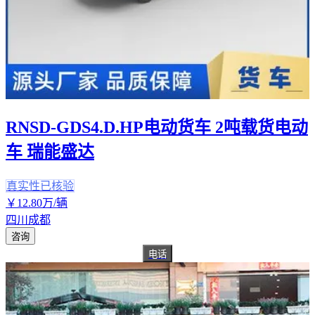
RNSD-GDS4.D.HP电动货车 2吨载货电动
车 瑞能盛达
真实性已核验
￥
12
.80
万
/辆
四川成都
咨询
电话