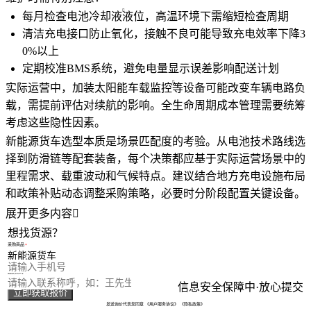
每月检查
电池冷却液
液位，高温环境下需缩短检查周期
清洁充电接口防止氧化，接触不良可能导致充电效率下降3
0%以上
定期校准BMS系统，避免电量显示误差影响配送计划
实际运营中，加装
太阳能车载监控
等设备可能改变车辆电路负
载，需提前评估对续航的影响。全生命周期成本管理需要统筹
考虑这些隐性因素。
新能源货车选型本质是场景匹配度的考验。从电池技术路线选
择到防滑链等配套装备，每个决策都应基于实际运营场景中的
里程需求、载重波动和气候特点。建议结合地方充电设施布局
和政策补贴动态调整采购策略，必要时分阶段配置关键设备。
展开更多内容

想找货源？
采购商品
您的电话
您的称呼
信息安全保障中·放心提交
立即获取报价
发送询价代表您同意
《用户服务协议》
《隐私政策》