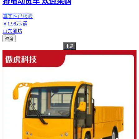
排电动货车 欢迎采购
真实性已核验
￥
1
.98
万
/辆
山东潍坊
咨询
电话