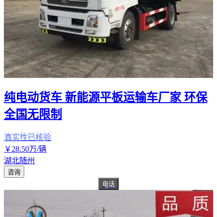
纯电动货车 新能源平板运输车厂家 环保
全国无限制
真实性已核验
￥
28
.50
万
/辆
湖北随州
咨询
电话