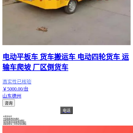
电动平板车 货车搬运车 电动四轮货车 运
输车爬坡 厂区倒货车
真实性已核验
￥
5000
.00
/台
山东德州
咨询
电话
大家还在问
中型新能源货车图片
新能源货车封闭式货车图片
电动车面包车新能源货车图片
新能源货车二手的车型有哪些