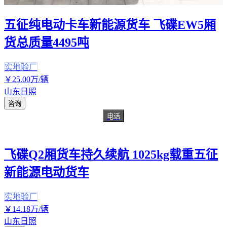
五征纯电动卡车新能源货车 飞碟EW5厢
货总质量4495吨
实地验厂
￥
25
.00
万
/辆
山东日照
咨询
电话
飞碟Q2厢货车持久续航 1025kg载重五征
新能源电动货车
实地验厂
￥
14
.18
万
/辆
山东日照