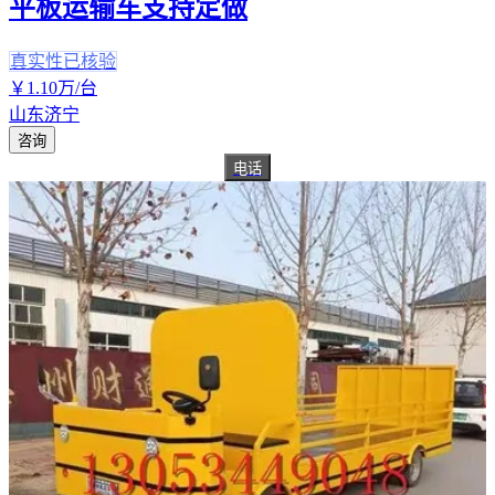
平板运输车支持定做
真实性已核验
￥
1
.10
万
/台
山东济宁
咨询
电话