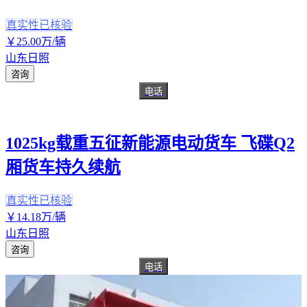
真实性已核验
￥
25
.00
万
/辆
山东日照
咨询
电话
1025kg载重五征新能源电动货车 飞碟Q2
厢货车持久续航
真实性已核验
￥
14
.18
万
/辆
山东日照
咨询
电话