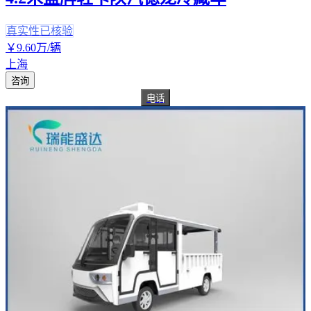
真实性已核验
￥
9
.60
万
/辆
上海
咨询
电话