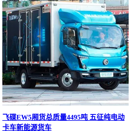
飞碟EW5厢货总质量4495吨 五征纯电动
卡车新能源货车