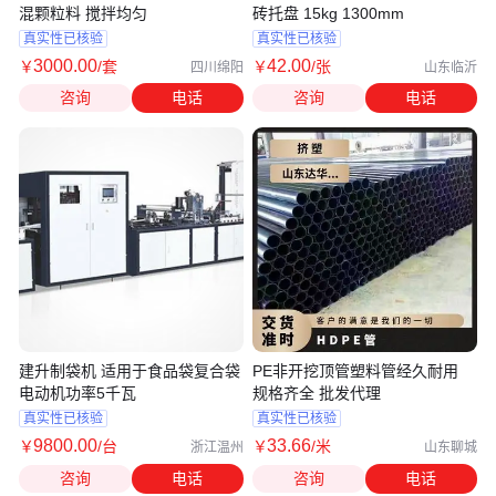
混颗粒料 搅拌均匀
砖托盘 15kg 1300mm
真实性已核验
真实性已核验
3000
.00
42
.00
￥
/套
￥
/张
四川绵阳
山东临沂
咨询
电话
咨询
电话
建升制袋机 适用于食品袋复合袋
PE非开挖顶管塑料管经久耐用
电动机功率5千瓦
规格齐全 批发代理
真实性已核验
真实性已核验
9800
.00
33
.66
￥
/台
￥
/米
浙江温州
山东聊城
咨询
电话
咨询
电话