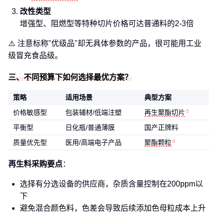
改性类型
增强型、阻燃型等特种切片价格可达普通料的2-3倍
⚠️ 注意标称"优级品"却无具体参数的产品，很可能用工业
级冒充食品级。
三、不同预算下如何选择最优方案？
策略
适用场景
典型方案
价格敏感型
包装辅材/低端注塑
再生聚酯切片
平衡型
日化瓶/普通薄膜
国产正牌料
质量优先型
医用/高端电子产品
聚酯颗粒
再生料采购要点
：
选择有分选设备的供应商，杂质含量控制在200ppm以
下
避免混合颜色料，色差会导致后续添加色母粒成本上升