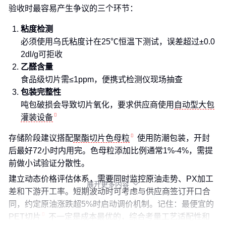
验收时最容易产生争议的三个环节：
粘度检测
必须使用乌氏粘度计在25℃恒温下测试，误差超过±0.0
2dl/g可拒收
乙醛含量
食品级切片需≤1ppm，便携式检测仪现场抽查
包装完整性
吨包破损会导致切片氧化，要求供应商使用
自动型大包
灌装设备
存储阶段建议搭配
聚酯切片色母粒
使用防潮包装，开封
后最好72小时内用完。色母粒添加比例通常1%-4%，需提
前做小试验证分散性。
建立动态价格评估体系，需要同时监控原油走势、PX加工
展开更多内容

差和下游开工率。短期波动时可考虑与供应商签订开口合
同，约定原油涨跌超5%时启动调价机制。记住：最便宜的
PET切片
不一定是成本最优的，综合考量工艺适配性和