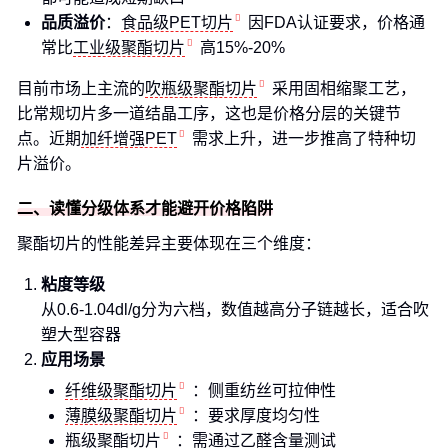
品质溢价
：
食品级PET切片
因FDA认证要求，价格通
常比
工业级聚酯切片
高15%-20%
目前市场上主流的
吹瓶级聚酯切片
采用固相缩聚工艺，
比常规切片多一道结晶工序，这也是价格分层的关键节
点。近期
加纤增强PET
需求上升，进一步推高了特种切
片溢价。
二、读懂分级体系才能避开价格陷阱
聚酯切片的性能差异主要体现在三个维度：
粘度等级
从0.6-1.04dl/g分为六档，数值越高分子链越长，适合吹
塑大型容器
应用场景
纤维级聚酯切片
：侧重纺丝可拉伸性
薄膜级聚酯切片
：要求厚度均匀性
瓶级聚酯切片
：需通过乙醛含量测试