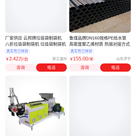
厂家供应 云邦牌垃圾袋制袋机
鲁煤品牌DN160规格PE给水管
八折垃圾袋制袋机 垃圾袋制袋机
高密度聚乙烯材质 热熔对接方式
真实性已核验
真实性已核验
2
.42
155
.00
￥
万
/台
￥
/米
浙江温州
山东济宁
咨询
电话
咨询
电话