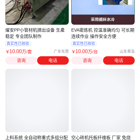
燿安PP小管材机擠出设备 生產
EVA密炼机 控温准确均匀 可长期
稳定 专业团队制作
连续作业 操作安全方便
真实性已核验
真实性已核验
10
.00
10
.00
￥
万
/套
￥
万
/台
广东东莞
山东青岛
咨询
电话
咨询
电话
上料系统 全自动称重式多组分配
空心砖机托板纤维板 厂家 免烧