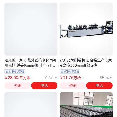
阳光板厂家 防紫外线抗老化雨棚
建升品牌制袋机 复合袋生产专家
阳光棚 越美6mm耐用十年 可弯
制袋宽600mm高效设备
曲
真实性已核验
真实性已核验
28
.00
11
.76
￥
/平方米
￥
万
/台
广东广州
浙江温州
咨询
电话
咨询
电话