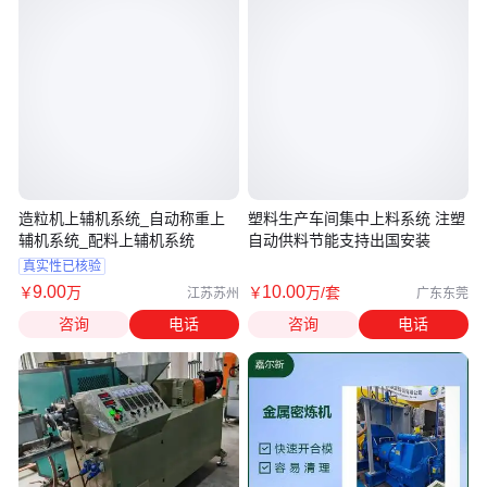
造粒机上辅机系统_自动称重上
塑料生产车间集中上料系统 注塑
辅机系统_配料上辅机系统
自动供料节能支持出国安装
真实性已核验
9
.00
10
.00
￥
万
￥
万
/套
江苏苏州
广东东莞
咨询
电话
咨询
电话