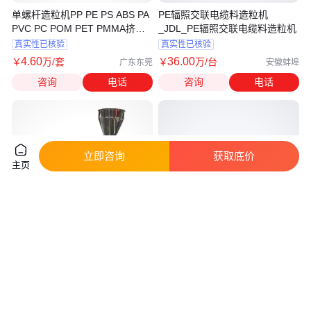
单螺杆造粒机PP PE PS ABS PA
PE辐照交联电缆料造粒机
PVC PC POM PET PMMA挤出
_JDL_PE辐照交联电缆料造粒机
机生产线
真实性已核验
真实性已核验
4
.60
36
.00
￥
万
/套
￥
万
/台
广东东莞
安徽蚌埠
咨询
电话
咨询
电话
立即咨询
获取底价
主页
60机PP PE POM PBT色母粒造
ELDON JAMES塑料管SFX3-4
粒机 双螺杆挤出机 科尔特
SFX3-5SFX4-6SFX5-7SFX6-
8SFX8-12SFX10
14
.00
145
.00
￥
万
/台
￥
/套
江苏南京
上海