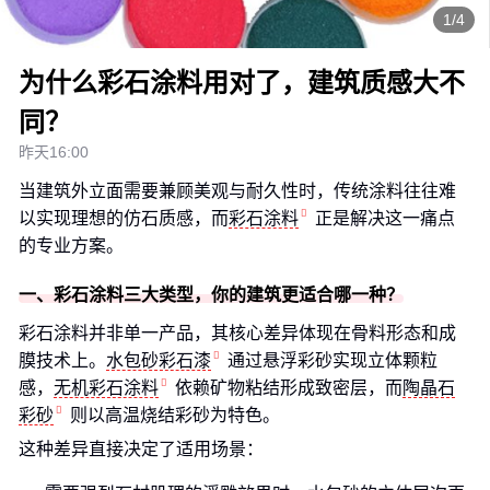
1/4
为什么彩石涂料用对了，建筑质感大不
同？
昨天16:00
当建筑外立面需要兼顾美观与耐久性时，传统涂料往往难
以实现理想的仿石质感，而
彩石涂料
正是解决这一痛点
的专业方案。
一、彩石涂料三大类型，你的建筑更适合哪一种？
彩石涂料并非单一产品，其核心差异体现在骨料形态和成
膜技术上。
水包砂彩石漆
通过悬浮彩砂实现立体颗粒
感，
无机彩石涂料
依赖矿物粘结形成致密层，而
陶晶石
彩砂
则以高温烧结彩砂为特色。
这种差异直接决定了适用场景：