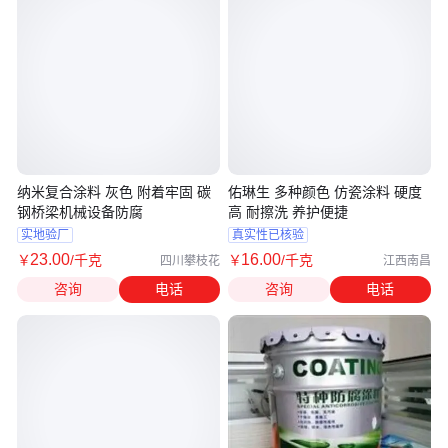
纳米复合涂料 灰色 附着牢固 碳
佑琳生 多种颜色 仿瓷涂料 硬度
钢桥梁机械设备防腐
高 耐擦洗 养护便捷
实地验厂
真实性已核验
23
.00
16
.00
￥
/千克
￥
/千克
四川攀枝花
江西南昌
咨询
电话
咨询
电话