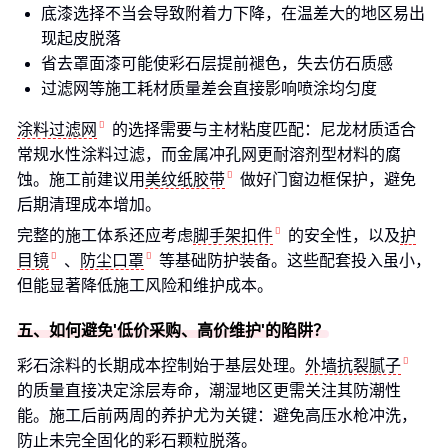
底漆选择不当会导致附着力下降，在温差大的地区易出
现起皮脱落
省去罩面漆可能使彩石层提前褪色，失去仿石质感
过滤网等施工耗材质量差会直接影响喷涂均匀度
涂料过滤网
的选择需要与主材粘度匹配：尼龙材质适合
常规水性涂料过滤，而金属冲孔网更耐溶剂型材料的腐
蚀。施工前建议用
美纹纸胶带
做好门窗边框保护，避免
后期清理成本增加。
完整的施工体系还应考虑
脚手架扣件
的安全性，以及
护
目镜
、
防尘口罩
等基础防护装备。这些配套投入虽小，
但能显著降低施工风险和维护成本。
五、如何避免'低价采购、高价维护'的陷阱？
彩石涂料的长期成本控制始于基层处理。
外墙抗裂腻子
的质量直接决定涂层寿命，潮湿地区更需关注其防潮性
能。施工后前两周的养护尤为关键：避免高压水枪冲洗，
防止未完全固化的彩石颗粒脱落。