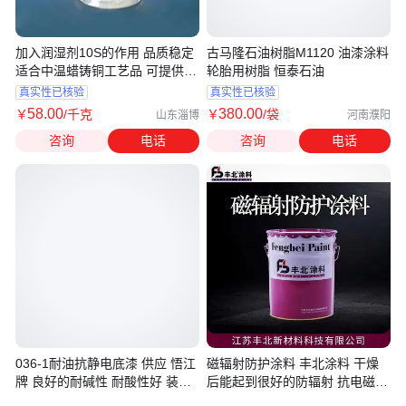
加入润湿剂10S的作用 品质稳定
古马隆石油树脂M1120 油漆涂料
适合中温蜡铸铜工艺品 可提供样
轮胎用树脂 恒泰石油
品测试
真实性已核验
真实性已核验
58
.00
380
.00
￥
/千克
￥
/袋
山东淄博
河南濮阳
咨询
电话
咨询
电话
036-1耐油抗静电底漆 供应 悟江
磁辐射防护涂料 丰北涂料 干燥
牌 良好的耐碱性 耐酸性好 装饰
后能起到很好的防辐射 抗电磁波
性好
干扰和防静电