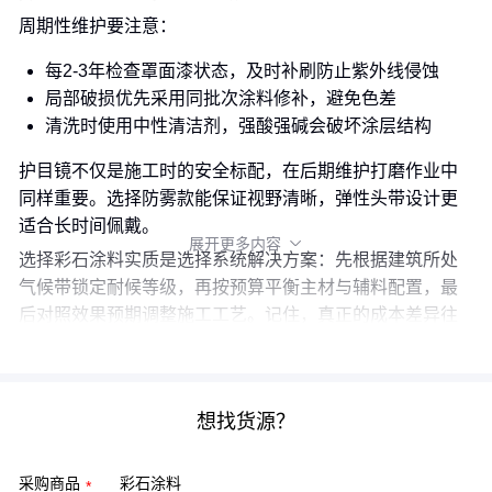
周期性维护要注意：
每2-3年检查罩面漆状态，及时补刷防止紫外线侵蚀
局部破损优先采用同批次涂料修补，避免色差
清洗时使用中性清洁剂，强酸强碱会破坏涂层结构
护目镜不仅是施工时的安全标配，在后期维护打磨作业中
同样重要。选择防雾款能保证视野清晰，弹性头带设计更
适合长时间佩戴。
展开更多内容

选择彩石涂料实质是选择系统解决方案：先根据建筑所处
气候带锁定耐候等级，再按预算平衡主材与辅料配置，最
后对照效果预期调整施工工艺。记住，真正的成本差异往
往在投入使用三年后才开始显现。
想找货源？
采购商品