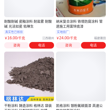
耐酸耐碱 瓷釉涂料 耐盐雾 耐酸
纳米复合涂料 铁塔防腐涂料 管
碱 光洁如瓷 佑琳生
道施工用富锌底漆
真实性已核验
实地验厂
16
.00
24
.00
￥
/千克
￥
/千克
江西赣州
福建莆田
咨询
电话
咨询
电话
干粉涂料 铸造涂料 格林达 袋装
凯格涂料 银粉氟碳面漆 高速公