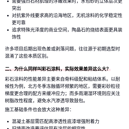
需要强烈石材肌理的浮雕效果时，水包砂的立体层次更
突出
对抗紫外线要求高的沿海地区，无机涂料的化学稳定性
更可靠
追求特殊光泽度的商业空间，陶晶石的烧结表面更具装
饰性
许多项目后期出现色差或剥落问题，往往源于初期选型时
混淆了这些本质区别。
二、为什么同样叫彩石涂料，实际效果差异这么大？
彩石涂料的性能差异主要来自骨料级配和粘结体系。以耐
候性为例，北方冬季冻融循环频繁的地区，需要彩砂粒径
梯度更合理的配方来缓冲应力；而多雨潮湿环境则应关注
树脂改性程度，避免水汽渗透导致鼓包。
施工基础条件也会放大这种差异：
混凝土基层需匹配高渗透性底漆增强附着力
旧墙面改造要评估现有涂层的相容性