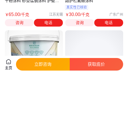
干粉涂料 砂型锰钢涂料 护壁膨
路护栏氟碳涂料
润土
真实性已核验
65
.00
30
.00
￥
/千克
￥
/千克
江苏无锡
广东广州
咨询
电话
咨询
电话
立即咨询
获取底价
主页
氟碳涂料 机械工业涂料 凯格重
干粉涂料 耐高温涂料 铸造粉末
防腐漆生产厂家
干粉涂料 格林达 铸造涂料
真实性已核验
38
.00
26
.00
￥
/千克
￥
/千克
广东广州
江苏无锡
咨询
电话
咨询
电话