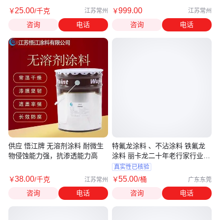
25
.00
999
.00
￥
/千克
￥
江苏常州
江苏常州
咨询
电话
咨询
电话
供应 悟江牌 无溶剂涂料 耐微生
特氟龙涂料 、不沾涂料 铁氟龙
物侵蚀能力强，抗渗透能力高
涂料 丽卡龙二十年老行家行业耐
磨
真实性已核验
38
.00
55
.00
￥
/千克
￥
/桶
江苏常州
广东东莞
咨询
电话
咨询
电话