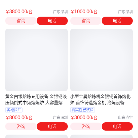
3800
.00
1000
.00
￥
/台
￥
/台
广东深圳
广东深圳
咨询
电话
咨询
电话
黄金白银熔炼专用设备 金银铜液
小型金属熔炼机金银铜首饰熔化
压倾倒式中频熔炼炉 大容量熔金
炉 首饰铸造熔金机 冶炼设备熔
机
金机
实地验厂
真实性已核验
8000
.00
3000
.00
￥
/台
￥
/台
广东深圳
山东济宁
咨询
电话
咨询
电话