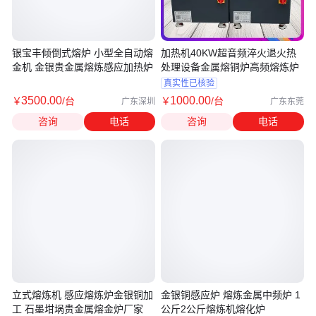
银宝丰倾倒式熔炉 小型全自动熔
加热机40KW超音频淬火退火热
金机 金银贵金属熔炼感应加热炉
处理设备金属熔铜炉高频熔炼炉
真实性已核验
3500
.00
1000
.00
￥
/台
￥
/台
广东深圳
广东东莞
咨询
电话
咨询
电话
立式熔炼机 感应熔炼炉金银铜加
金银铜感应炉 熔炼金属中频炉 1
工 石墨坩埚贵金属熔金炉厂家
公斤2公斤熔炼机熔化炉