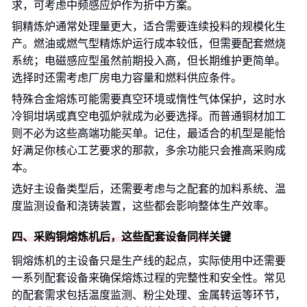
求，可考虑中频感应炉作为折中方案。
铜精炼炉通常处理量更大，适合需要连续投料的规模化生
产。燃油或燃气型精炼炉运行成本较低，但需要配套燃烧
系统；电磁感应型虽然前期投入高，但长期维护更简单。
选择时还需考虑厂房电力容量和燃料供应条件。
特殊合金熔炼可能需要真空环境或惰性气体保护，这时水
冷铜坩埚或真空电弧炉就成为必要选择。而普通铜材加工
则不必为这些高端功能买单。记住，最适合的机型是能恰
好满足你核心工艺要求的那款，多余功能只会推高采购成
本。
选好主设备类型后，还需要考虑与之配套的加料系统、温
度监测设备和浇铸装置，这些都会影响整体生产效率。
四、采购铜熔炼机后，这些配套设备同样关键
铜熔炼机的主设备只是生产线的起点，实际使用中还需要
一系列配套设备来确保熔炼过程的完整性和安全性。常见
的配套需求包括温度监测、粉尘处理、金属转运等环节，