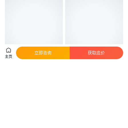
立即咨询
获取底价
主页
华胜 铂金熔炼炉 2100℃立式中
废铝回收 铜锡合金熔炼炉 冷风/
频感应倾斜加热设备 1~6kg金银
蓄热式烧嘴 感应加热
熔机
真实性已核验
真实性已核验
5000
.00
650
.00
￥
/台
￥
万
/台
广东深圳
广东河源
咨询
电话
咨询
电话