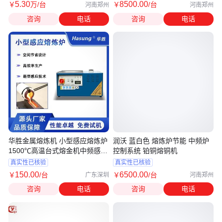
5
.30
8500
.00
￥
万
/台
￥
/台
河南郑州
河南郑州
咨询
电话
咨询
电话
华胜金属熔炼机 小型感应熔炼炉
润沃 蓝白色 熔炼炉节能 中频炉
1500℃高温台式熔金机中频感应
控制系统 铂铜熔铜机
设备
真实性已核验
真实性已核验
150
.00
6500
.00
￥
/台
￥
/台
广东深圳
河南郑州
咨询
电话
咨询
电话