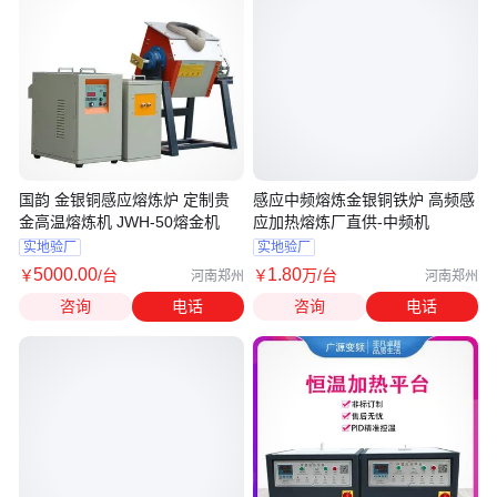
国韵 金银铜感应熔炼炉 定制贵
感应中频熔炼金银铜铁炉 高频感
金高温熔炼机 JWH-50熔金机
应加热熔炼厂直供-中频机
实地验厂
实地验厂
5000
.00
1
.80
￥
/台
￥
万
/台
河南郑州
河南郑州
咨询
电话
咨询
电话