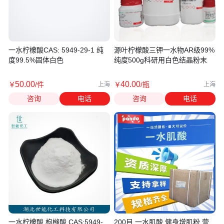
一水柠檬酸CAS: 5949-29-1 纯
源叶柠檬酸三钾一水物AR级99%
度99.5%固体白色
纯度500g科研用白色结晶粉末
50
.00
40
.00
￥
/件
￥
/瓶
上海
上海
咨询
电话
咨询
电话
一水柠檬酸 枸橼酸 CAS:5949-
200目 一水肌酸 健身增肌粉 营