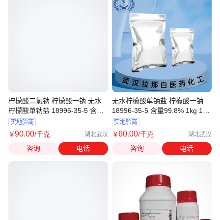
柠檬酸二氢钠 柠檬酸一钠 无水
无水柠檬酸单钠盐 柠檬酸一钠
柠檬酸单钠盐 18996-35-5 含量
18996-35-5 含量99.8% 1kg 1吨
99%
拉那白
实地验商
实地验商
90
.00
60
.00
￥
/千克
￥
/千克
湖北武汉
湖北武汉
咨询
电话
咨询
电话