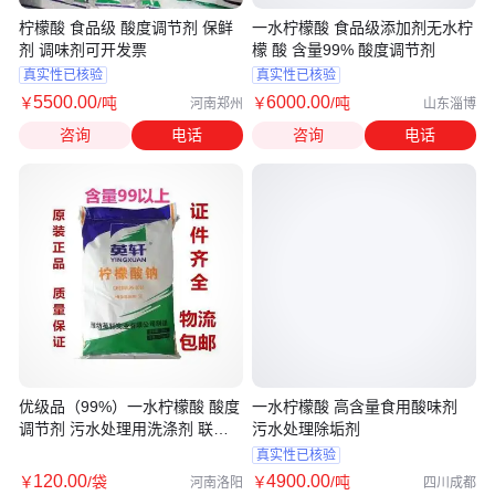
柠檬酸 食品级 酸度调节剂 保鲜
一水柠檬酸 食品级添加剂无水柠
剂 调味剂可开发票
檬 酸 含量99% 酸度调节剂
真实性已核验
真实性已核验
5500
.00
6000
.00
￥
/吨
￥
/吨
河南郑州
山东淄博
咨询
电话
咨询
电话
优级品（99%）一水柠檬酸 酸度
一水柠檬酸 高含量食用酸味剂
调节剂 污水处理用洗涤剂 联业
污水处理除垢剂
供应
真实性已核验
120
.00
4900
.00
￥
/袋
￥
/吨
河南洛阳
四川成都