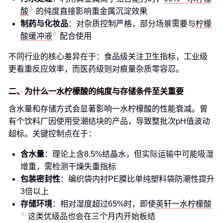
酸
的纯度直接影响重金属沉淀效果
制药与化妆品
：对杂质控制严格，部分场景需要与
柠檬
酸缓冲液
配合使用
不同行业的核心差异在于：食品级关注卫生指标，工业级
更看重反应效率，而医药级则对痕量杂质零容忍。
二、为什么一水柠檬酸的纯度与存储条件至关重要
含水量和存储方式会显著影响一水柠檬酸的性能衰减。曾
有个饮料厂因使用受潮结块的产品，导致整批次pH值波动
超标。关键控制点在于：
含水量
：理论上含8.5%结晶水，但实际运输中可能吸湿
增重，需检测干燥失重指标
包装密封性
：编织袋内衬PE膜比单纯塑料袋防潮性提升
3倍以上
存储环境
：相对湿度超过65%时，即使
英轩一水柠檬酸
这类优级品也会在三个月内开始板结