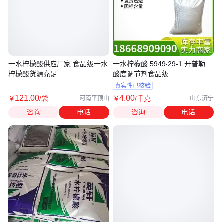
一水柠檬酸供应厂家 食品级一水
一水柠檬酸 5949-29-1 开普勒
柠檬酸货源充足
酸度调节剂食品级
真实性已核验
121
.00
4
.00
￥
/袋
￥
/千克
河南平顶山
山东济宁
咨询
电话
咨询
电话