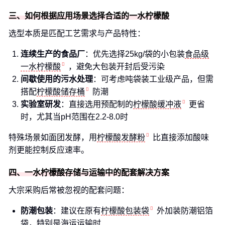
三、如何根据应用场景选择合适的一水柠檬酸
选型本质是匹配工艺需求与产品特性：
连续生产的食品厂
：优先选择25kg/袋的小包装
食品级
一水柠檬酸
，避免大包装开封后受污染
间歇使用的污水处理
：可考虑吨袋装工业级产品，但需
搭配
柠檬酸储存桶
防潮
实验室研发
：直接选用预配制的
柠檬酸缓冲液
更省
时，尤其当pH范围在2.2-8.0时
特殊场景如面团发酵，用
柠檬酸发酵粉
比直接添加酸味
剂更能控制反应速率。
四、一水柠檬酸存储与运输中的配套解决方案
大宗采购后常被忽视的配套问题：
防潮包装
：建议在原有
柠檬酸包装袋
外加装防潮铝箔
袋，特别是海运运输时