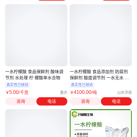
一水柠檬酸 食品保鲜剂 酸味调
一水柠檬酸 食品添加剂 防腐剂
节剂 水处理 柠 檬酸单水合物
保鲜剂 酸度调节剂 一水无水 柠
檬酸
真实性已核验
真实性已核验
5
.00
4100
.00
￥
/千克
￥
/吨
重庆
山东济南
咨询
电话
咨询
电话