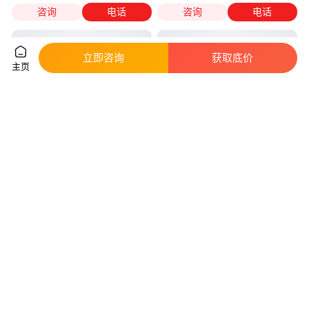
咨询
电话
咨询
电话
立即咨询
获取底价
主页
食品级99%柠檬酸 枸橼酸 污水
一水柠檬酸 5949-29-1 用于食品
处理 锅炉清洗 酸度调节剂
酸味剂 防腐剂 保鲜剂
真实性已核验
真实性已核验
4
.00
4600
.00
￥
/千克
￥
/吨
河南郑州
山东济南
咨询
电话
咨询
电话