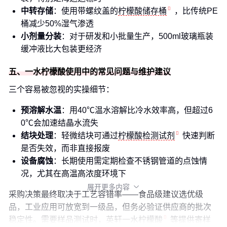
中转存储
：使用带螺纹盖的
柠檬酸储存桶
，比传统PE
桶减少50%湿气渗透
小剂量分装
：对于研发和小批量生产，500ml玻璃瓶装
缓冲液比大包装更经济
五、一水柠檬酸使用中的常见问题与维护建议
三个容易被忽视的实操细节：
预溶解水温
：用40℃温水溶解比冷水效率高，但超过6
0℃会加速结晶水流失
结块处理
：轻微结块可通过
柠檬酸检测试剂
快速判断
是否失效，而非直接报废
设备腐蚀
：长期使用需定期检查不锈钢管道的点蚀情
况，尤其在高温高浓度环境下
展开更多内容

采购决策最终取决于工艺容错率——食品级建议选优级
品，工业应用可放宽到一级品，但务必验证供应商的批次
稳定性。需要样品测试时，
英轩一水柠檬酸
等提供寄样