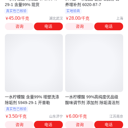
29-1 含量99% 现货
养增补剂 6020-87-7
真实性已核验
实地验商
45
.00
28
.00
￥
/千克
￥
/千克
湖北武汉
上海
咨询
电话
咨询
电话
一水柠檬酸 含量99% 增塑洗涤
一水柠檬酸 99%高纯度优品级
除垢剂 5949-29-1 开普勒
酸味调节剂 添加剂 除垢清洁剂
真实性已核验
3
.50
6
.00
￥
/千克
￥
/千克
山东济宁
江苏南京
咨询
电话
咨询
电话