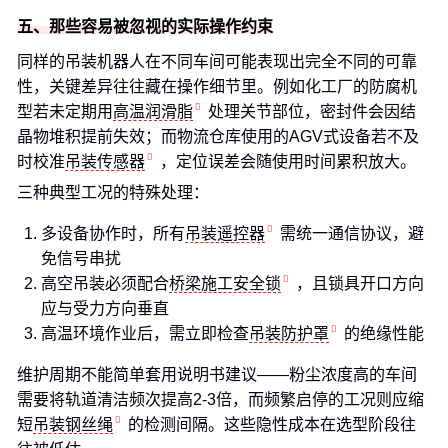
五、那些容易被忽视的实际操作约束
同样的吊装机器人在不同车间可能表现出完全不同的可靠
性，关键差异往往藏在操作细节里。例如化工厂的防腐机
型若未定期用
高温润滑脂
处理关节部位，密封件会因结
晶物堆积提前失效；而物流仓库使用的AGV式设备若不及
时校准
吊装传感器
，定位误差会随使用时间累积放大。
三种典型工况的特殊处理：
多设备协作时，所有
吊装遥控器
需统一通信协议，避
免信号串扰
高空吊装必须配合
桥梁施工安全锁
，且锁具开口方向
应与受力方向垂直
高温环境作业后，需立即检查
吊装防护罩
的绝缘性能
维护周期不能简单套用说明书建议——粉尘浓度高的车间
需要将轨道清洁频次提高2-3倍，而频繁启停的工况则应缩
短
吊装钢丝绳
的检测间隔。这些隐性成本在选型阶段往