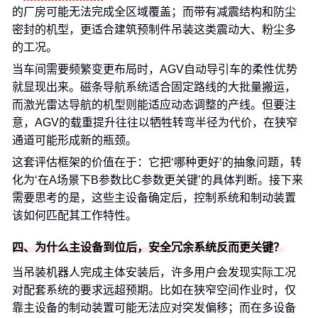
的厂房可能无法完成全区域覆盖；而带有减震结构和防尘
密封的机型，更适合建筑预制件吊装这类震动大、粉尘多
的工况。
当车间需要频繁变更布局时，AGV自动导引车的柔性优势
就显现出来。磁条导航系统适合固定路线的大批量搬运，
而激光雷达导航的机型则能适应动态调整的产线。但要注
意，AGV的载重提升往往以牺牲转弯半径为代价，在狭窄
通道可能形成新的瓶颈。
这套评估框架的价值在于：它把‘哪种更好’的抽象问题，转
化为‘在A场景下B参数比C参数更关键’的具体判断。接下来
需要思考的是，这些主设备确定后，控制系统和制动装置
该如何匹配其工作特性。
四、为什么主设备到位后，安全冗余系统反而更关键？
当吊装机器人完成主体安装后，许多用户会发现实际工况
对配套系统的要求远超预期。比如在狭窄空间作业时，仅
靠主设备的制动装置可能无法应对突发偏移；而在多设备