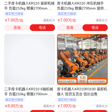
二手库卡机器人KR210 装卸机械
库卡机器人KR210 冲压机械手
手 负载210kg 臂展2700mm 提
负载210kg 臂展2700mm 提供调
供调试 质保
试 质保
真实性已核验
真实性已核验
7
.00
7
.00
￥
万
/台
￥
万
/台
湖南长沙
湖南长沙
咨询
电话
咨询
电话
二手库卡机器人KR210 6轴机械
库卡机器人KR210R3100 装卸机
手 负载210kg 臂展2700mm 提
器人 现货五百台 低价出售
供调试 质保
真实性已核验
真实性已核验
8
.00
7
.00
￥
万
/台
￥
万
/台
湖南长沙
湖南长沙