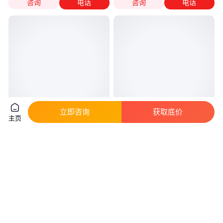
咨询
电话
咨询
电话
立即咨询
获取底价
主页
九成新 库卡机器人KR360-2 压
柴孚 高精度自动化冲压机器人
铸机械手 提供技术支持
SF25-C1538 PRESS 系列
真实性已核验
真实性已核验
12
.80
999
.00
￥
万
/台
￥
/件
湖南长沙
上海
咨询
电话
咨询
电话