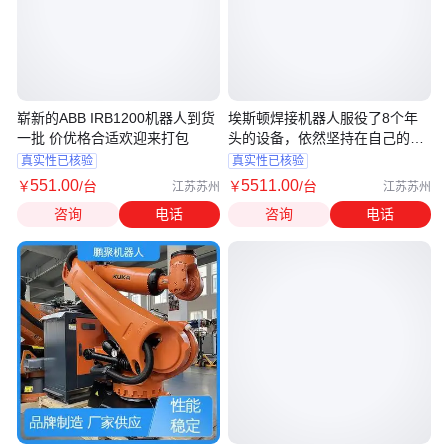
崭新的ABB IRB1200机器人到货
埃斯顿焊接机器人服役了8个年
一批 价优格合适欢迎来打包
头的设备，依然坚持在自己的岗
位上
真实性已核验
真实性已核验
551
.00
5511
.00
￥
/台
￥
/台
江苏苏州
江苏苏州
咨询
电话
咨询
电话