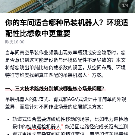
1/4
你的车间适合哪种吊装机器人？环境适
配性比想象中更重要
昨天16:00
当车间高空吊装作业频繁出现效率瓶颈或安全隐患时，您
是否意识到这可能是设备与环境适配性不足导致的？本文
将帮您跳出单纯比较负载参数的误区，从空间布局、环境
特征等维度找到真正匹配的
吊装机器人
方案。
一、三大技术路线分别解决哪些核心场景问题？
吊装机器人的轨道式、臂式和AGV式设计并非简单的外观
差异，而是针对不同作业场景的底层解决方案：
轨道式适合需要连续线性移动的场景，比如电力巡检场
景中的
挂轨巡检机器人
能沿固定路径完成长距离监测
臂式更擅长复杂空间内的精准定位，典型如汽车焊接线