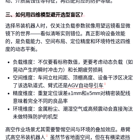
动、介质腐蚀性等特征，再匹配对应的防护等级。
三、如何用四维模型避开选型盲区？
选择吊装机器人时，仅关注负载参数就像用望远镜看显微
镜下的世界——看似清晰实则错位。真正影响设备效能
的，是负载能力、空间布局、定位精度和环境特性这四维
度的动态平衡。
负载维度：不仅要看标称数值，更要考虑动态负载（如
晃动产生的瞬时冲击力）和长期疲劳损耗
空间维度：车间立柱间距、顶棚高度、设备干涉区决定
了该选轨道式、臂式还是
AGV自动导引车
精度维度：重复定位误差±1mm和±5mm对精密装配线
意味着完全不同的良品率
环境维度：金属粉尘、潮湿空气或高频震动会直接淘汰
未做特殊防护的机型
高空作业场景尤其需要警惕空间与环境的叠加效应。悬臂
式
高空吊装机器人
虽然节省地面空间，但在有横梁遮挡