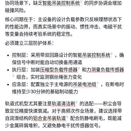
协同场景下，缺乏
智能吊装控制系统
的同步协调会增加
碰撞风险。
核心问题在于：主设备的设计负载参数只反映理想状态下
的性能边界，而真实场景中的振动、惯性冲击、电磁干扰
等变量会持续考验系统的稳定性。
必须建立三层防护体系：
控制层：采用带双回路设计的智能
吊装控制系统
，确
保信号中断时能自动切换备用通道
执行层：加装
压缩型负载传感器
和
力测量负载传感器
组合，实时监测钢丝绳张力变化
应急层：配置独立于主电源的
吊装电池组
，在断电时
维持至少30分钟的基础制动能力
轨道式机型尤其要注意
轨道清洁刷
的选配——积尘会导
致定位精度快速衰减。对于高频次作业场景，建议选择带
自润滑结构的
铝合金吊装轨道
配合防静电刷毛，既能减
少金属碎屑堆积，又避免静电干扰传感器信号。