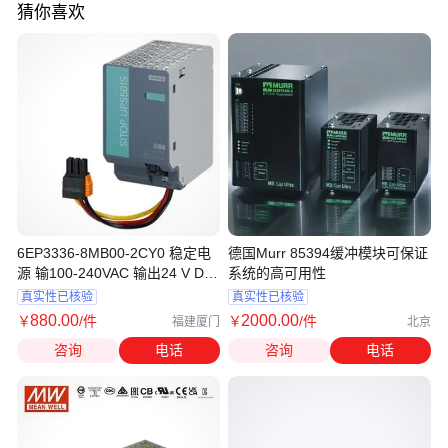
猜你喜欢
6EP3336-8MB00-2CY0 稳定电
德国Murr 85394缓冲模块可保证
源 输100-240VAC 输出24 V DC
系统的高可用性
带 PN/IE 接口
真实性已核验
真实性已核验
880
.00
2000
.00
￥
/件
￥
/件
福建厦门
北京
咨询
电话
咨询
电话