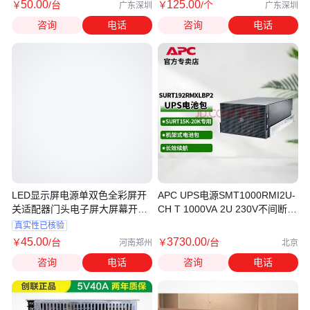
50
.00
125
.00
￥
/台
￥
/个
广东深圳
广东深圳
咨询
电话
咨询
电话
LED显示屏电源单双色全彩屏开
APC UPS电源SMT1000RMI2U-
关适配器门头电子屏大屏幕开关
CH T 1000VA 2U 230V不间断主
电源
机带LCD显示屏
真实性已核验
45
.00
3730
.00
￥
/台
￥
/台
河南郑州
北京
咨询
电话
咨询
电话