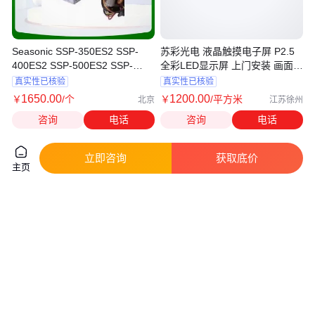
Seasonic SSP-350ES2 SSP-
苏彩光电 液晶触摸电子屏 P2.5
400ES2 SSP-500ES2 SSP-
全彩LED显示屏 上门安装 画面高
600ES2 工控机电源
清
真实性已核验
真实性已核验
1650
.00
1200
.00
￥
/个
￥
/平方米
北京
江苏徐州
咨询
电话
咨询
电话
立即咨询
获取底价
主页
晶锐达 演播厅 LED显示屏 分辨
晶锐达 会议室 LED显示屏 分辨
率高 24小时在线服务
率高 24小时在线服务