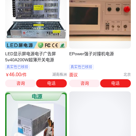
LED显示屏电源电子广告屏
EPower强子对撞机电源
5v40A200W超薄开关电源
真实性已核验
真实性已核验
46
.00
￥
/件
面议
湖南株洲
北京
咨询
电话
咨询
电话