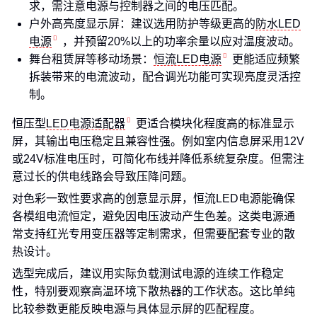
求，需注意电源与控制器之间的电压匹配。
户外高亮度显示屏：建议选用防护等级更高的
防水LED
电源
，并预留20%以上的功率余量以应对温度波动。
舞台租赁屏等移动场景：
恒流LED电源
更能适应频繁
拆装带来的电流波动，配合调光功能可实现亮度灵活控
制。
恒压型
LED电源适配器
更适合模块化程度高的标准显示
屏，其输出电压稳定且兼容性强。例如室内信息屏采用12V
或24V标准电压时，可简化布线并降低系统复杂度。但需注
意过长的供电线路会导致压降问题。
对色彩一致性要求高的创意显示屏，恒流LED电源能确保
各模组电流恒定，避免因电压波动产生色差。这类电源通
常支持红光专用变压器等定制需求，但需要配套专业的散
热设计。
选型完成后，建议用实际负载测试电源的连续工作稳定
性，特别要观察高温环境下散热器的工作状态。这比单纯
比较参数更能反映电源与具体显示屏的匹配程度。