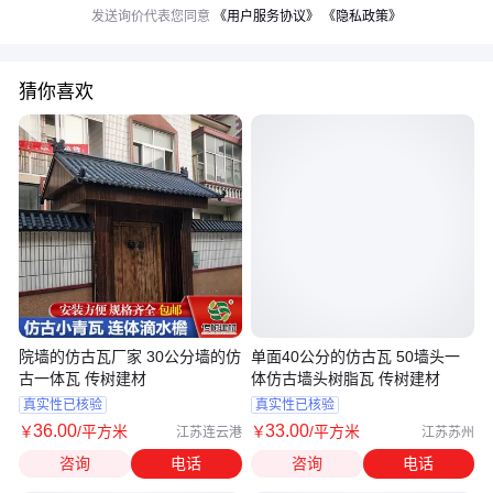
发送询价代表您同意
《用户服务协议》
《隐私政策》
猜你喜欢
院墙的仿古瓦厂家 30公分墙的仿
单面40公分的仿古瓦 50墙头一
古一体瓦 传树建材
体仿古墙头树脂瓦 传树建材
真实性已核验
真实性已核验
36
.00
33
.00
￥
/平方米
￥
/平方米
江苏连云港
江苏苏州
咨询
电话
咨询
电话