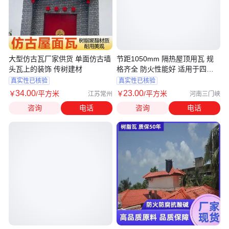
大型仿古瓦厂家供货 单面仿古墙
节距1050mm 隔热屋顶用瓦 规
头瓦上的装饰 传树建材
格齐全 防火性能好 适用于四坡
屋脊
真实性已核验
真实性已核验
34
.00
23
.00
￥
/平方米
￥
/平方米
江苏常州
河南三门峡
咨询
电话
咨询
电话