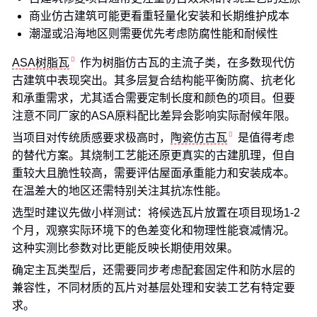
商业仿古建筑可能更看重轻量化安装和长期维护成本
潮湿或沿海地区则需要优先考虑防腐性能和耐候性
ASA树脂瓦
作为树脂仿古瓦的主流子类，在多数现代仿
古建筑中表现突出。其多层复合结构能平衡防腐、抗老化
和承重需求，尤其适合需要定制长度和颜色的项目。但要
注意不同厂家的ASA原料配比差异会影响实际耐候年限。
当项目对传统质感要求极高时，
陶瓷仿古瓦
是值得考虑
的替代方案。其烧制工艺能还原更真实的古建肌理，但自
重较大且脆性较高，需要评估屋面承重能力和安装成本。
在温差大的地区还需特别关注其抗冻性能。
选型时建议先做小样测试：将候选瓦片放置在项目现场1-2
个月，观察实际环境下的色差变化和物理性能衰减情况。
这种实测比参数对比更能反映长期使用效果。
确定主瓦类型后，还需要同步考虑配套固定件和防水层的
兼容性，不同材质的瓦片对基层处理和安装工艺有特定要
求。