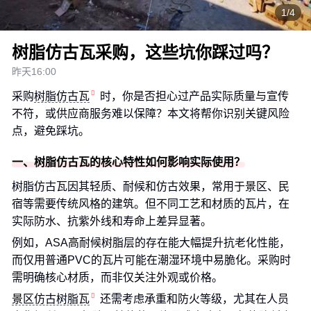
1/4
树脂仿古瓦采购，这些坑你踩过吗？
昨天16:00
采购
树脂仿古瓦
时，你是否担心过产品实际质量与宣传
不符，或供应商服务难以保障？本文将帮你识别关键风险
点，避免踩坑。
一、树脂仿古瓦的核心特性如何影响实际使用？
树脂仿古瓦因其轻质、耐候和仿古效果，常用于景区、民
宿等需要传统风格的建筑。但不同工艺和材质的瓦片，在
实际防水、抗紫外线和寿命上差异显著。
例如，ASA高耐候树脂层的存在能大幅提升抗老化性能，
而仅用普通PVC的瓦片可能在潮湿环境中易脆化。采购时
需明确核心材质，而非仅关注外观或价格。
景区仿古树脂瓦
还需考虑承重和防火等级，尤其在人员