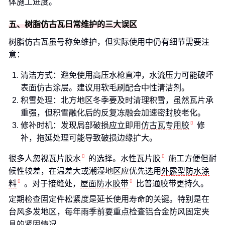
体施工进度。
五、树脂仿古瓦日常维护的三大误区
树脂仿古瓦虽号称免维护，但实际使用中仍有细节需要注
意：
清洁方式：避免使用高压水枪直冲，水流压力可能破坏
表面仿古涂层。建议用软毛刷配合中性清洁剂。
积雪处理：北方地区冬季要及时清理积雪，虽然瓦片承
重强，但积雪融化后的反复冻融会加速密封胶老化。
修补时机：发现局部破损应立即用
仿古瓦专用胶
修
补，拖延处理可能导致破损边缘扩大。
很多人忽视
瓦片胶水
的选择。
水性瓦片胶
施工方便但耐
候性较差，在温差大或潮湿地区应优先选用
外露型防水涂
料
。对于接缝处，
屋面防水胶带
比普通胶带更持久。
定期检查固定件松紧度是延长使用寿命的关键。特别是在
台风多发地区，每年雨季前要重点检查铝合金防风固定夹
具的紧固情况。