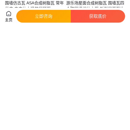
围墙仿古瓦 ASA合成树脂瓦 常年
游乐场屋面合成树脂瓦 围墙瓦四
供应 寺庙仿古建筑屋顶瓦
合院围墙帽仿古瓦 新型屋面瓦片
真实性已核验
立即咨询
获取底价
主页
0
.50
15
.00
￥
/片
￥
/平方米
江苏无锡
山东聊城
咨询
电话
咨询
电话
瑞达生产 蓝色PE防尘保护套封
角驰475/760/820彩钢瓦铁堵头
帽堵头塑料管塞安装快捷
耐锈 头封风堵 晟泰金属
真实性已核验
实地验厂
0
.80
1
.70
￥
/个
￥
/个
河北沧州
山东临沂