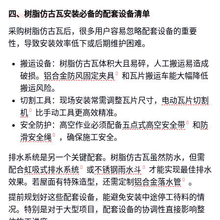
四、树脂仿古瓦安装必备的配套设备清单
采购树脂仿古瓦后，很多用户容易忽略配套设备的重要
性，导致安装效率低下或后期维护困难。
搬运设备：树脂仿古瓦体积大且易碎，人工搬运易造成
破损。
铝合金防风固定夹具
和瓦片搬运车能大幅降低
搬运风险。
切割工具：现场安装常需调整瓦片尺寸，
电动瓦片切割
机
比手动工具更高效精准。
安全防护：高空作业必须配备
五点式高空安全带
和
防
滑安全绳
，确保施工安全。
排水系统是另一个关键配套。树脂仿古瓦虽然防水，但需
配合
虹吸式排水系统
或
不锈钢雨水斗
才能实现最佳排水
效果。若屋面有特殊造型，还需定制
铝合金落水管
。
提前规划好这些配套设备，能避免安装中途停工待料的情
况。特别是对于大型项目，配套设备的协调性直接影响整