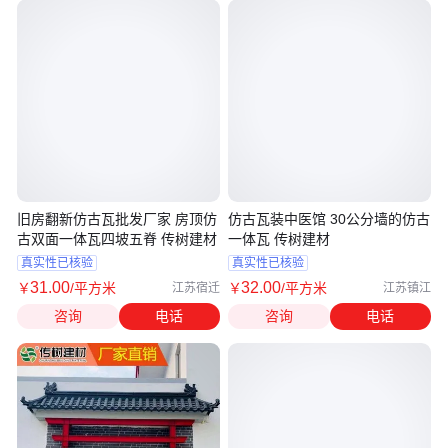
旧房翻新仿古瓦批发厂家 房顶仿
仿古瓦装中医馆 30公分墙的仿古
古双面一体瓦四坡五脊 传树建材
一体瓦 传树建材
真实性已核验
真实性已核验
31
.00
32
.00
￥
/平方米
￥
/平方米
江苏宿迁
江苏镇江
咨询
电话
咨询
电话