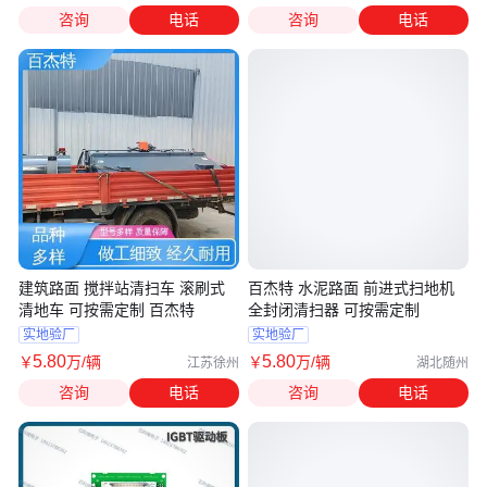
咨询
电话
咨询
电话
建筑路面 搅拌站清扫车 滚刷式
百杰特 水泥路面 前进式扫地机
清地车 可按需定制 百杰特
全封闭清扫器 可按需定制
实地验厂
实地验厂
5
.80
5
.80
￥
万
/辆
￥
万
/辆
江苏徐州
湖北随州
咨询
电话
咨询
电话