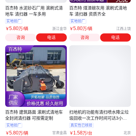
百杰特 水泥砂石厂用 滚刷式清
百杰特 煤渣碳灰用 滚刷式清地
地车 清扫器 一车多用
车 清扫器 资质齐全
实地验厂
实地验厂
5
.80
5
.80
￥
万
/辆
￥
万
/辆
浙江金华
江西上饶
咨询
电话
咨询
电话
百杰特 建筑路面 滚刷式清地车
扫地机的功能有清扫喷水降尘垃
全封闭清扫器 可按需定制
圾回收一次工作时间可达3小时
左右
实地验厂
真实性已核验
5
.80
1
.58
￥
万
/辆
￥
万
/台
甘肃金昌
北京