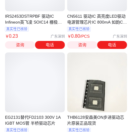
IRS2453DSTRPBF 驱动IC
CN5611 驱动IC 高亮度LED驱动
Infineon英飞凌 SOIC14 栅极驱
电源管理芯片IC 800mA 如韵CN
动IC
SOT89-5
真实性已核验
真实性已核验
0
.23
0
.80
￥
￥
/PCS
广东深圳
广东深圳
咨询
电话
咨询
电话
EG2131替代FD2103 300V 1A
THB6128安森美ON步进驱动芯
IGBT MOS管 半桥驱动芯片
片原装正品现货
真实性已核验
真实性已核验