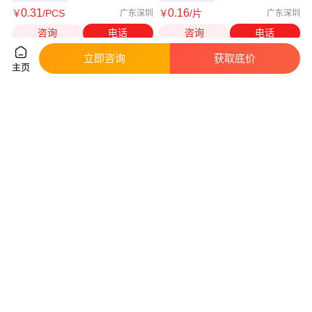
0
.31
0
.16
￥
/PCS
￥
/片
广东深圳
广东深圳
咨询
电话
咨询
电话
立即咨询
获取底价
主页
瞻芯品牌碳化硅mosfet驱动芯片
Harmonic驱动PMA-14A-100-
SiC和IGB驱动支持送样
01-E500ML
真实性已核验
真实性已核验
1
.00
1
.11
￥
/PCS
￥
万
/件
上海
广东深圳
咨询
电话
咨询
电话