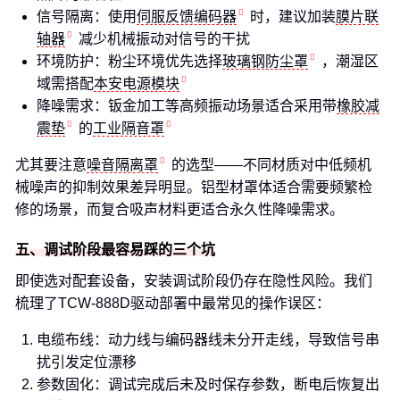
信号隔离：使用
伺服反馈编码器
时，建议加装
膜片联
轴器
减少机械振动对信号的干扰
环境防护：粉尘环境优先选择
玻璃钢防尘罩
，潮湿区
域需搭配
本安电源模块
降噪需求：钣金加工等高频振动场景适合采用带
橡胶减
震垫
的
工业隔音罩
尤其要注意
噪音隔离罩
的选型——不同材质对中低频机
械噪声的抑制效果差异明显。铝型材罩体适合需要频繁检
修的场景，而复合吸声材料更适合永久性降噪需求。
五、调试阶段最容易踩的三个坑
即使选对配套设备，安装调试阶段仍存在隐性风险。我们
梳理了TCW-888D驱动部署中最常见的操作误区：
电缆布线：动力线与编码器线未分开走线，导致信号串
扰引发定位漂移
参数固化：调试完成后未及时保存参数，断电后恢复出