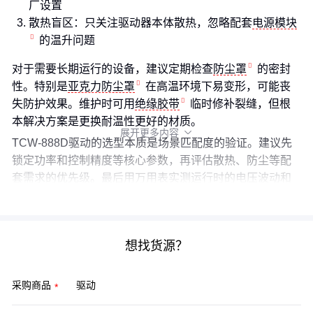
厂设置
散热盲区：只关注驱动器本体散热，忽略配套
电源模块
的温升问题
对于需要长期运行的设备，建议定期检查
防尘罩
的密封
性。特别是
亚克力防尘罩
在高温环境下易变形，可能丧
失防护效果。维护时可用
绝缘胶带
临时修补裂缝，但根
本解决方案是更换耐温性更好的材质。
展开更多内容

TCW-888D驱动的选型本质是场景匹配度的验证。建议先
锁定功率和控制精度等核心参数，再评估散热、防尘等配
套需求的优先级。最后用万用表实测运行时的电压波动和
温升数据，这才是检验选型合理性的黄金标准。
想找货源？
采购商品