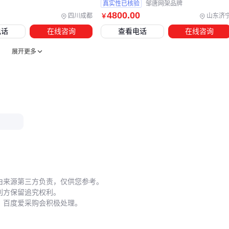
真实性已核验
邹唐网架品牌
常见使用问题往往集中在：
4800
.00
四川成都
山东济
￥
电话
在线咨询
查看电话
在线咨询
支撑杆节点处应力集中导致的微裂纹
温差大地区热胀冷缩引起的连接件位移
展开更多
沿海地区盐雾腐蚀造成的涂层失效
提前准备备用
网架螺栓
和专用安装工具，能大幅缩短应急维
修时间。
对于需要定期更换部件的网架结构，建议留存原始测量数据。
使用
振动筛换网工装
等专用工具可降低维护难度，避免非标
件替换时的兼容性问题。
网架采购决策应遵循'场景匹配→主结构选型→配套规划'的递进
逻辑。先根据跨度、承重等核心需求确定主结构参数，再评估
由来源第三方负责，仅供您参考。
利方保留追究权利。
连接件、防腐方案等配套成本，最后预留10%-15%预算用于检
，百度爱采购会积极处理。
测工具和备用配件。这种系统考量方式比单纯比价更能控制总
拥有成本。