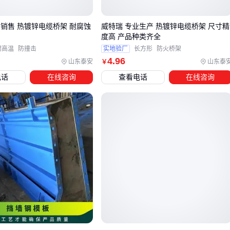
荷载。
产销售 热镀锌电缆桥架 耐腐蚀
威特瑞 专业生产 热镀锌电缆桥架 尺寸精
铝网架虽然单价较高，但在需要频繁移动或抗腐蚀的场景（如
度高 产品种类齐全
舞台桁架、沿海建筑）中，其长期维护成本可能更低。而钢质
耐高温
防撞击
实地验厂
长方形
防火桥架
4
.96
脚手架网架更适合预算有限且对重量不敏感的项目。
山东泰安
山东泰
￥
电话
在线咨询
查看电话
在线咨询
选型时还需注意配套连接件的兼容性。例如
盘扣式脚手架
需
要匹配特定斜拉杆，而
球形焊接球网架
对节点精度要求更
高。
四、网架安装必备配件：别让连接件和防腐处理拖后腿
采购网架主结构后，连接件和防腐处理往往成为容易被忽视的
成本黑洞。劣质连接件可能导致结构松动，而不足的防腐处理
会显著缩短网架使用寿命。
关键配套包括：
网架连接件
：角铁连接件和
钢网架连接件
需匹配主结构