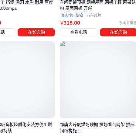
工 挡墙 涵洞 水沟 耐用 厚度
车间网架顶棚 网架屋面 网架工程 网架结
材质
000mpa
构 屋面网架 万兴
防腐涂料：根据环境湿度选择
氯化聚乙烯防腐漆
或
聚氨酯
真实性已核验
万兴品牌
网架涂料
0
318
.00
山东济
￥
支座系统：固定支座和滑动支座影响结构应力分布
电话
在线咨询
查看电话
在线咨询
大跨度网架尤其需要配套测量仪器进行安装校准，避免因累积
误差导致结构失稳。第三方检测服务虽增加前期成本，但能预
防后续返工风险。
电力等特殊场景还需绝缘跨越杆等专用配件，普通
网架支撑杆
可能无法满足绝缘要求。配套选择不当可能导致整体结构需
重新改造。
五、网架维护三要点：定期检查这些易损部位
安装完成后的第一年应每季度检查连接螺栓紧固状态，振动频
繁的场所需缩短检查周期。
网架防锈漆
出现剥落时，要及时
岩棉吸音板轻质化安装方便阻燃
邹唐大跨度煤场顶棚 操场看台网架 拱形
可持续
钢结构施工
补刷同类型防腐涂料，避免不同涂料产生化学反应。