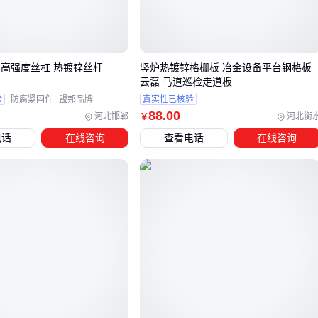
简单的防锈漆处理成本较低
热浸镀锌能提供更持久的保护
特殊涂层适合化工等腐蚀环境
 高强度丝杠 热镀锌丝杆
竖炉热镀锌格栅板 冶金设备平台钢格板
安装方式也不容忽视。有些报价包含专业安装服务，而看似便
云磊 马道巡检走道板
宜的自安装方案可能隐藏着结构风险。
验
防腐紧固件
盟邦品牌
真实性已核验
88
.00
河北邯郸
河北衡
￥
三、不同场景下如何选择网架类型？
电话
在线咨询
查看电话
在线咨询
网架的选型首先要考虑实际使用场景的需求差异。例如，建筑
工地需要频繁拆装的临时防护结构，而体育馆或展厅则需要长
期稳定的大跨度支撑。
施工防护场景：优先考虑可折叠、便于运输的
脚手架网架
，其镀锌板材质能适应户外环境，且冲孔设计兼顾通风与
安全防护。
大跨度空间：
铝网架
或钢铝复合结构更轻量化，适合需要
减少立柱的体育馆、仓库等场所，其焊接稳定性可承受较大