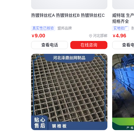
热镀锌丝杠A 热镀锌丝杠B 热镀锌丝杠C
威特瑞 生
规格齐全
真实性已核验
盟邦品牌
实地验厂
9
.00
4
.96
河北邯郸
￥
￥
查看电话
在线咨询
查看