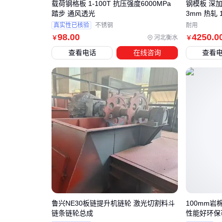
载荷钢格板 1-100T 抗压强度6000MPa
钢模板 深加
踏步 通风透光
3mm 热轧 1
真实性已核验
不锈钢
耐用
98
.00
4250
.0
河北衡水
￥
￥
查看电话
在线咨询
查看
鲁兴NE30板链提升机链轮 激光切割料斗
100mm
链条链轮总成
性能好环保