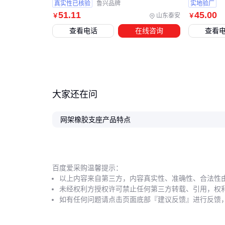
真实性已核验
鲁兴品牌
实地验厂
51
.11
45
.00
山东泰安
￥
￥
查看电话
在线咨询
查看
大家还在问
网架橡胶支座产品特点
百度爱采购温馨提示：
以上内容来自第三方，内容真实性、准确性、合法性
未经权利方授权许可禁止任何第三方转载、引用，权
如有任何问题请点击页面底部『建议反馈』进行反馈