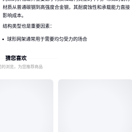
材质从普通碳钢到高强度合金钢，其耐腐蚀性和承载能力直接
影响成本。
结构类型也是重要因素：
球形网架通常用于需要均匀受力的场合
平面网架更适合规则空间布局
异形网架则针对特殊场地需求定制
猜您喜欢
您的浏览，为您推荐商品
加油站罩棚这类特定场景的网架，由于对防火和耐候性有更高
要求，其材质和处理工艺会显著影响最终报价。
二、除了吨价，这些参数更值得关注
网架的跨度要求直接影响结构设计。大跨度网架需要更强的支
撑结构，这会增加材料用量和加工难度。
表面处理工艺同样关键：