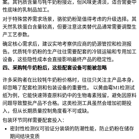
案。其钙质含量与牦牛奶粉接近，但风味更清淡，适合需要中
性底味的乳制品加工。
对于特殊营养需求场景，
骆驼奶粉
是值得考虑的升级选择。其
天然乳铁蛋白含量较高，但要注意这类替代品通常需要调整生
产工艺参数。
确定核心需求后，建议实地考察供应商的奶源管控和检测报
告。优质牦牛奶粉的生产往往需要配套的冷链运输和专用加工
设备，这些隐性成本会直接影响最终产品的稳定性。
四、采购牦牛奶粉后，这些配套设备可能被忽略
许多采购者在比较牦牛奶粉价格时，往往只关注主产品本身，
却忽略了配套检测和包装设备的重要性。 以
黄曲霉M1检测试
纸
为例，它能快速筛查原料奶中的生物毒素残留，避免因原料
问题导致整批产品不合格。这类检测工具虽然会增加初期投
入，但从长期质量控制角度看不可或缺。
包装环节同样需要配套投入：
密封性检测仪可验证分装袋的防潮性能，防止奶粉在储存
期间结块变质