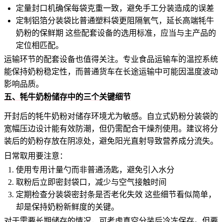
定量封口机确保每袋克重一致，避免手工分装造成的误差
定制铝箔分装袋比普通塑料袋更阻隔氧气，延长高端牦牛
奶粉的保鲜期 这些配套设备的选用标准，应当与主产品的
定位相匹配。
运输环节的配套设备也值得关注。专业
食品运输车
的温控系统
能保持奶粉稳定性，而普通货车在长途运输中可能因温度波动
影响品质。
五、牦牛奶粉储存中的三个关键细节
开封后的牦牛奶粉对储存环境尤为敏感。
自立式奶粉分装袋
的
宽幅压边设计能有效防潮，但仍需配合干燥剂使用。建议将分
装后的奶粉存放在阴凉处，避免阳光直射导致营养成分流失。
日常取用要注意：
使用专用计量勺而非普通汤匙，避免引入水分
取粉后立即密封袋口，减少与空气接触时间
定期检查分装袋密封条是否老化失效 这些细节看似简单，
却是保持奶粉新鲜度的关键。
对于需要长期储存的情况，可考虑真空分装后冷冻保存。但要