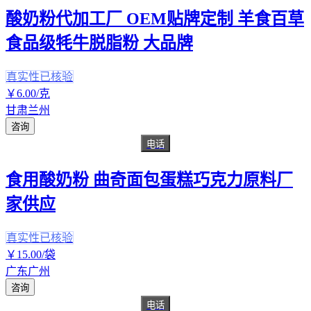
酸奶粉代加工厂 OEM贴牌定制 羊食百草
食品级牦牛脱脂粉 大品牌
真实性已核验
￥
6
.00
/克
甘肃兰州
咨询
电话
食用酸奶粉 曲奇面包蛋糕巧克力原料厂
家供应
真实性已核验
￥
15
.00
/袋
广东广州
咨询
电话