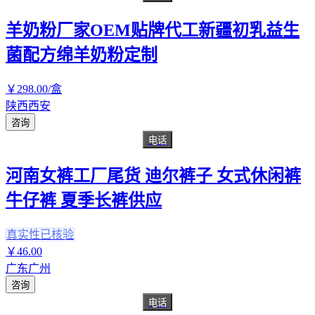
羊奶粉厂家OEM贴牌代工新疆初乳益生
菌配方绵羊奶粉定制
￥
298
.00
/盒
陕西西安
咨询
电话
河南女裤工厂尾货 迪尔裤子 女式休闲裤
牛仔裤 夏季长裤供应
真实性已核验
￥
46
.00
广东广州
咨询
电话