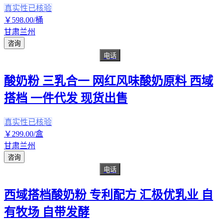
真实性已核验
￥
598
.00
/桶
甘肃兰州
咨询
电话
酸奶粉 三乳合一 网红风味酸奶原料 西域
搭档 一件代发 现货出售
真实性已核验
￥
299
.00
/盒
甘肃兰州
咨询
电话
西域搭档酸奶粉 专利配方 汇极优乳业 自
有牧场 自带发酵