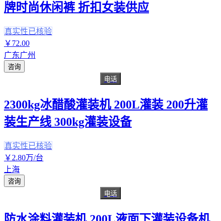
牌时尚休闲裤 折扣女装供应
真实性已核验
￥
72
.00
广东广州
咨询
电话
2300kg冰醋酸灌装机 200L灌装 200升灌
装生产线 300kg灌装设备
真实性已核验
￥
2
.80
万
/台
上海
咨询
电话
防水涂料灌装机 200L液面下灌装设备机