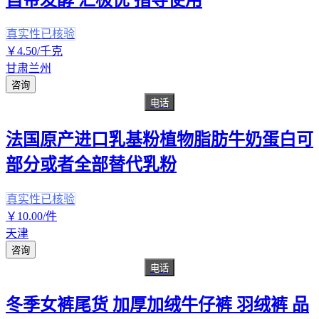
真实性已核验
￥
4
.50
/千克
甘肃兰州
咨询
电话
法国原产进口乳基粉植物脂肪牛奶蛋白可
部分或者全部替代乳粉
真实性已核验
￥
10
.00
/件
天津
咨询
电话
冬季女裤尾货 加厚加绒牛仔裤 羽绒裤 品