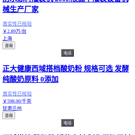
械生产厂家
真实性已核验
￥
2
.89
万
/台
上海
咨询
电话
正大健康西域搭档酸奶粉 规格可选 发酵
纯酸奶原料 0添加
真实性已核验
￥
598
.00
/千克
甘肃兰州
咨询
电话