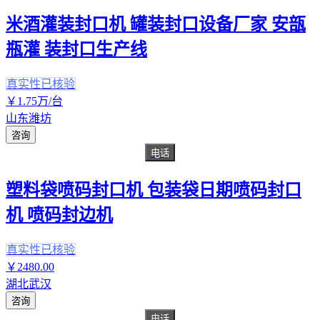
米酒灌装封口机 罐装封口设备厂家 安瓿
瓶灌 装封口生产线
真实性已核验
￥
1
.75
万
/台
山东潍坊
咨询
电话
塑料袋喷码封口机 包装袋日期喷码封口
机 喷码封边机
真实性已核验
￥
2480
.00
湖北武汉
咨询
电话