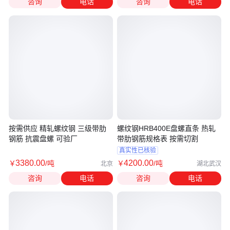
咨询
电话
咨询
电话
按需供应 精轧螺纹钢 三级带肋
螺纹钢HRB400E盘螺直条 热轧
钢筋 抗震盘螺 可验厂
带肋钢筋规格表 按需切割
真实性已核验
3380
.00
4200
.00
￥
/吨
￥
/吨
北京
湖北武汉
咨询
电话
咨询
电话