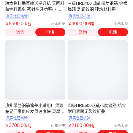
粮食物料垂直输送提升机 无回料
三级HRB400 热轧带肋钢筋 金银
和挖料现象 密封性好功率小 加
晟现货 螺纹钢 建筑材料用
厚钢板
真实性已核验
真实性已核验
8500
.00
3000
.00
￥
/台
￥
/吨
河南新乡
山西太原
咨询
电话
咨询
电话
热扎带肋钢筋偏差小适用广货源
四级HRB500热轧带肋钢筋 结实
充足厂家供应发货速度快 灵犀智
耐用表面无裂纹折叠
能
真实性已核验
真实性已核验
3700
.00
2100
.00
￥
/吨
￥
/吨
山东济宁
山西太原