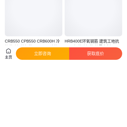
CRB550 CPB550 CRB600H 冷
HRB400E环氧钢筋 建筑工地抗
轧带肋螺纹钢筋 6-12mm 冷轧钢
震 三级带肋钢筋 按需定制
筋 ***
立即咨询
获取底价
真实性已核验
主页
5200
.00
4100
.00
￥
￥
/吨
上海
云南临沧
咨询
电话
咨询
电话