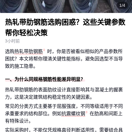
1/4
热轧带肋钢筋选购困惑？这些关键参数
帮你轻松决策
3小时前
选购
热轧带肋钢筋
时，你是否被看似相似的产品参数所
困扰？本文将帮你理清关键性能指标，避免因选型不当导
致的施工隐患。
一、为什么同规格钢筋性能差异明显？
热轧带肋钢筋的表面肋纹设计直接影响其与混凝土的握裹
力，这是决定建筑结构稳定性的关键因素。
常见的分类方式主要基于屈服强度，不同等级适用于不同
承重要求的结构部位。例如
抗震螺纹钢
在肋高和间距上
有特殊设计。
实际采购时，不能仅凭规格直径判断适用性，需要结合具