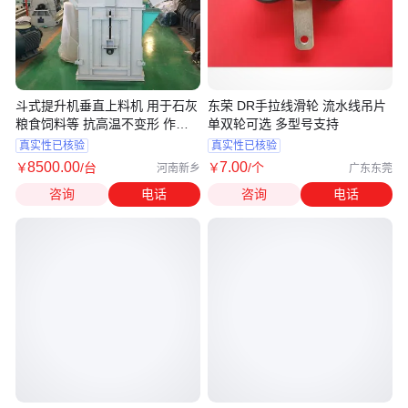
斗式提升机垂直上料机 用于石灰
东荣 DR手拉线滑轮 流水线吊片
粮食饲料等 抗高温不变形 作业
单双轮可选 多型号支持
范围广
真实性已核验
真实性已核验
8500
.00
7
.00
￥
/台
￥
/个
河南新乡
广东东莞
咨询
电话
咨询
电话