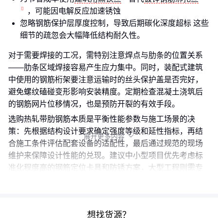
，可能因电解反应加速锈蚀
忽略钢筋保护层厚度控制，导致后期碳化深度超标 这些
细节的疏忽会大幅降低结构耐久性。
对于需要焊接的工况，需特别注意焊点与肋条的位置关系
——肋条区域焊接容易产生应力集中。同时，装配式建筑
中使用的钢筋桁架要注意运输时的丝头保护盖是否完好，
避免螺纹磕碰变形影响安装精度。定期检查混凝土浇筑后
的钢筋网片位移情况，也是预防开裂的有效手段。
选购热轧带肋钢筋本质是平衡性能参数与施工场景的决
策：先根据结构设计要求确定强度等级和延性指标，再结
展开更多内容

合施工条件评估配套设备的适配性，最后通过规范的现场
维护来保障设计性能的兑现。建议中小型项目优先考虑标
准化程度高的钢筋定位卡具和防锈方案，大型工程则需专
项规划机械连接工艺和配套切削液体系。
想找货源？