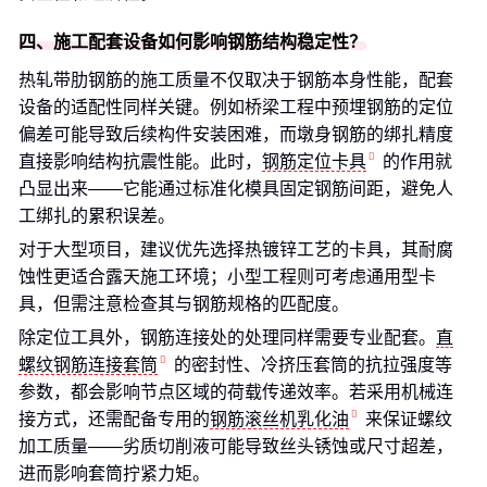
四、施工配套设备如何影响钢筋结构稳定性？
热轧带肋钢筋的施工质量不仅取决于钢筋本身性能，配套
设备的适配性同样关键。例如桥梁工程中预埋钢筋的定位
偏差可能导致后续构件安装困难，而墩身钢筋的绑扎精度
直接影响结构抗震性能。此时，
钢筋定位卡具
的作用就
凸显出来——它能通过标准化模具固定钢筋间距，避免人
工绑扎的累积误差。
对于大型项目，建议优先选择热镀锌工艺的卡具，其耐腐
蚀性更适合露天施工环境；小型工程则可考虑通用型卡
具，但需注意检查其与钢筋规格的匹配度。
除定位工具外，钢筋连接处的处理同样需要专业配套。
直
螺纹钢筋连接套筒
的密封性、冷挤压套筒的抗拉强度等
参数，都会影响节点区域的荷载传递效率。若采用机械连
接方式，还需配备专用的
钢筋滚丝机乳化油
来保证螺纹
加工质量——劣质切削液可能导致丝头锈蚀或尺寸超差，
进而影响套筒拧紧力矩。