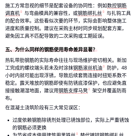
施工方常忽视的细节是配套设备的协同性：例如
数控钢筋
调直机
与弯曲模具的兼容性，或
钢筋绑扎丝
与扎钩工具
的配合效率。这些看似次要的环节，实际会影响整体施工
进度和质量控制。建议在采购主材时同步规划配套方案，
避免因工具不匹配导致的二次采购或工期延误。
五、为什么同样的钢筋使用寿命差异显著？
热轧带肋钢筋的实际寿命往往与现场维护密切相关。新加
工完成的螺纹端头若未及时涂抹
钢筋滚丝机油
防护，48
小时内就可能出现浮锈，导致后续套筒连接时扭矩系数不
稳定。露天堆放的钢筋即使有防锈底漆保护，也应避免直
接接触潮湿地面，建议用
钢筋支撑马凳
架空并覆盖防雨
布。
在混凝土浇筑阶段有三大常见误区：
过度依赖钢筋除锈剂处理已锈蚀部位，实际上严重锈蚀
的钢筋必须更换
为节省成本使用
建筑用黑铁丝
替代
镀锌钢筋绑扎丝