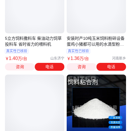
5立方饲料撒料车 柴油动力饲草
安装时产10吨玉米饲料粉碎设备
投料车 省时省力的喂料机
蛋鸡小猪都可以用的水滴型粉碎
机
真实性已核验
真实性已核验
1
.40
1
.36
￥
万
/台
￥
万
/台
山东济宁
河南新乡
咨询
电话
咨询
电话