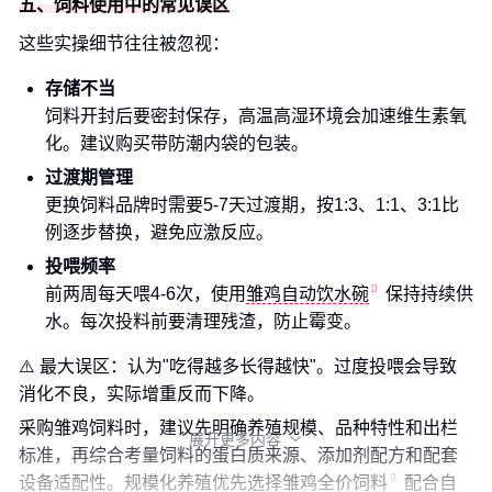
五、饲料使用中的常见误区
这些实操细节往往被忽视：
存储不当
饲料开封后要密封保存，高温高湿环境会加速维生素氧
化。建议购买带防潮内袋的包装。
过渡期管理
更换饲料品牌时需要5-7天过渡期，按1:3、1:1、3:1比
例逐步替换，避免应激反应。
投喂频率
前两周每天喂4-6次，使用
雏鸡自动饮水碗
保持持续供
水。每次投料前要清理残渣，防止霉变。
⚠️ 最大误区：认为"吃得越多长得越快"。过度投喂会导致
消化不良，实际增重反而下降。
采购雏鸡饲料时，建议先明确养殖规模、品种特性和出栏
展开更多内容

标准，再综合考量饲料的蛋白质来源、添加剂配方和配套
设备适配性。规模化养殖优先选择
雏鸡全价饲料
配合自