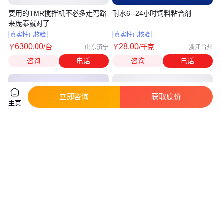
要用的TMR搅拌机不必多走弯路
耐水6--24小时饲料粘合剂
来庞泰就对了
真实性已核验
真实性已核验
6300
.00
28
.00
￥
/台
￥
/千克
山东济宁
浙江台州
咨询
电话
咨询
电话
立即咨询
获取底价
主页
玉米蛋白粉_饲料级_禽畜高蛋白
补钙 矿物质 微量元素动物补钙
饲料 绿光生物
用饲料级贝壳粉
真实性已核验
3500
.00
280
.00
￥
/吨
￥
/千克
山东滨州
山东滨州