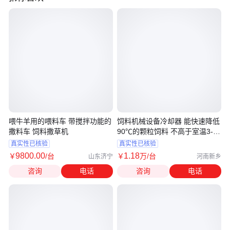
喂牛羊用的喂料车 带搅拌功能的
饲料机械设备冷却器 能快速降低
撒料车 饲料撒草机
90℃的颗粒饲料 不高于室温3-
5℃
真实性已核验
真实性已核验
9800
.00
1
.18
￥
/台
￥
万
/台
山东济宁
河南新乡
咨询
电话
咨询
电话