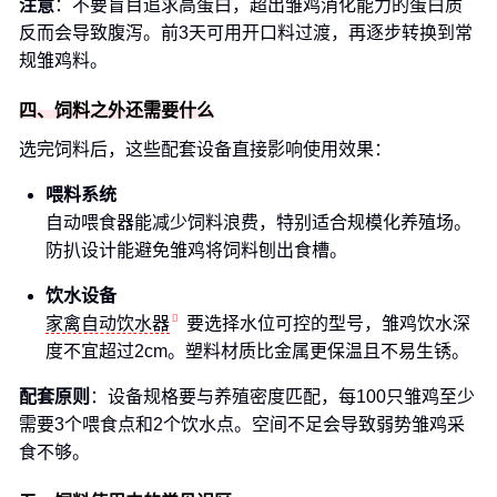
注意
：不要盲目追求高蛋白，超出雏鸡消化能力的蛋白质
反而会导致腹泻。前3天可用开口料过渡，再逐步转换到常
规雏鸡料。
四、饲料之外还需要什么
选完饲料后，这些配套设备直接影响使用效果：
喂料系统
自动喂食器能减少饲料浪费，特别适合规模化养殖场。
防扒设计能避免雏鸡将饲料刨出食槽。
饮水设备
家禽自动饮水器
要选择水位可控的型号，雏鸡饮水深
度不宜超过2cm。塑料材质比金属更保温且不易生锈。
配套原则
：设备规格要与养殖密度匹配，每100只雏鸡至少
需要3个喂食点和2个饮水点。空间不足会导致弱势雏鸡采
食不够。