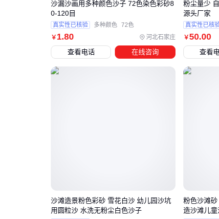
沙漏沙画用多种颜色沙子 72色染色彩砂8
粉尘量少 自
0-120目
源头厂家
真实性已核验
多种颜色
72色
真实性已核
1
.80
50
.00
河北石家庄
￥
￥
查看电话
在线咨询
查看
沙滩造景粉色彩砂 雪花白沙 幼儿园沙坑
粉色沙滩砂 
用圆粒沙 水洗无粉尘白色沙子
造沙滩儿童