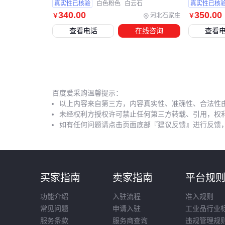
真实性已核验
白色粉色
白云石
真实性已核
340
.00
350
.00
河北石家庄
￥
￥
查看电话
在线咨询
查看
百度爱采购温馨提示：
以上内容来自第三方，内容真实性、准确性、合法性
未经权利方授权许可禁止任何第三方转载、引用，权
如有任何问题请点击页面底部『建议反馈』进行反馈
买家指南
卖家指南
平台规
功能介绍
入驻流程
准入规则
常见问题
申请入驻
工业品行业
服务条款
服务商查询
违规管理规