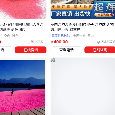
过滤砂
更看重孔隙率和吸附性
洁净度门槛
：儿童娱乐场要求含泥量<0.01%，建筑砂浆可放
宽到1%
耐久性指标
：户外造景用沙需抗暴晒不变色，室内装修则更
游乐场景区用网红粉色人造沙
室内沙浴沙灸沙疗圆粒沙子 沙浴球 矿物
关注白度
结彩沙 蓝色细沙
球用途 可免费拿样
验
染色
粉色
真实性已核验
全国物流
室内
环保合规
：接触皮肤的玩具沙必须通过重金属检测，工业场
0
400
.00
河北石家庄
河北石家
￥
景无此要求
电话
在线咨询
查看电话
在线咨询
特别要注意的是，
海沙
因含氯离子会腐蚀钢筋，在建筑工程
中已被明令禁止，但仍是人造沙滩的常用选项。
⚡ 结论：用错类型省下的钱，往往变成后期整改的巨额成本
三、如何根据项目需求选择最经济的沙子？
场景
推荐类型
成本敏感点
混凝土搅拌
天然河沙
含泥量<1%