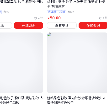
营运输车队 沙子 机制沙 细沙
机制沙 细沙 沙子 水洗无泥 质量好 种类
含水率波动（影响混凝土配比）
全 刘阳建材
批次稳定性（避免频繁调整工艺参数）
验
细沙
真实性已核验
细沙
50
.00
天津
天
￥
⚡ 结论：没有绝对便宜的沙子，只有最适合场景的方案
电话
在线咨询
查看电话
在线咨询
四、运输和处理沙子的隐藏成本
采购时容易低估的两个"附加项"：
运输装备
普通
砂石运输车
每台约7000-9000元，但若工地道路狭
窄，需要加装液压自卸系统，成本立即上浮30%
预处理设备
筛沙机
对含杂质的天然沙必不可少，处理能力30吨/小时的
机型约1-2万元，但能降低10%的水泥用量
粉色沙子 粉红砂 烧结彩砂 人
烧结染色彩砂 室内外沙游乐场沙滩沙 人
对于商品混凝土站，
砂石搅拌机
的选型更关键：
沙池粉色彩砂
造沙滩粉红色沙子