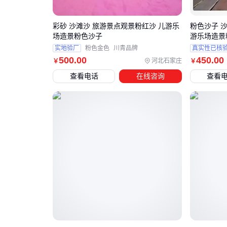
彩砂 沙滩沙 旅游景点观景粉红沙 儿游乐
粉色沙子 
场造景粉色沙子
游乐场造景
实地验厂
粉色金色
川青品牌
真实性已核
500
.00
450
.00
河北石家庄
￥
￥
查看电话
在线咨询
查看