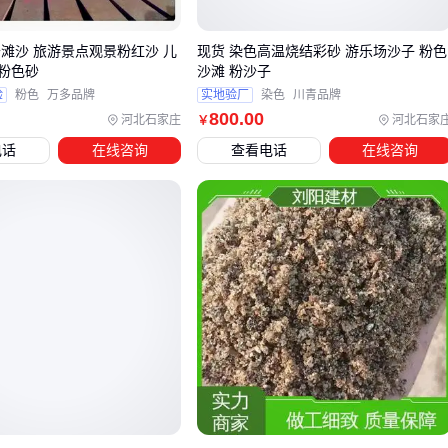
儿童游乐场
高白度石英砂
重金属检测报告
沙滩沙 旅游景点观景粉红沙 儿
现货 染色高温烧结彩砂 游乐场沙子 粉色
粉色砂
沙滩 粉沙子
景观造景
染色煅烧砂
紫外线耐受等级
验
粉色
万多品牌
实地验厂
染色
川青品牌
800
.00
河北石家庄
河北石家
￥
紧急防汛
普通机制砂
运输半径<50公里
电话
在线咨询
查看电话
在线咨询
对用量大的基建项目，机制砂正在成为新选择：
原料易得（可用建筑废料）
级配可控（通过调整破碎参数）
价格稳定（不受河道禁采影响）
但要注意初期设备投入较高，适合年用量超5万吨的项目摊薄
本。
市政工程常用的20-40目
黄沙
，选择时重点关注：
供应商距工地距离（运费可能超过物料本身）