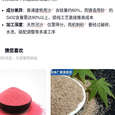
成分差异
：普通
建筑用沙
含硅量约60%，而
铸造用砂
的
SiO2含量需达90%以上，提纯工艺直接推高成本
加工深度
：天然
河沙
仅需筛分，而
机制砂
要经过破碎、
水洗、级配调整等多道工序
场景适配
：儿童游乐场的白沙子要求0.001%含泥量，而防汛
用沙对纯度要求就低得多
猜您喜欢
建筑工地常用的烘干河沙多在90-160元/吨，但若误选了景观用
您的浏览，为您推荐商品
彩砂，每吨可能多付300%的冤枉钱。
⚡ 结论：先明确用途再问价，否则比较毫无意义
二、沙子类型与适用场景的匹配原则
不同项目对沙子的要求本质上是四个维度的博弈：
强度需求
：混凝土用沙需要高抗压强度（100MPa级），而