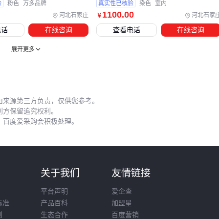
验
粉色
万多品牌
真实性已核验
染色
室内
双卧轴式适合高标号混凝土
1100
.00
河北石家庄
河北石家
￥
行星式更适合掺合料多的特种砂浆
电话
在线咨询
查看电话
在线咨询
功率差异直接影响电费成本
展开更多
⚡ 结论：配套设备的投入产出比，要用三年周期计算
五、沙子使用中的成本节约技巧
三个容易被忽视的实操细节：
由来源第三方负责，仅供您参考。
利方保留追究权利。
湿度管理
，百度爱采购会积极处理。
进场沙子含水率每增加1%，混凝土强度可能下降5%，建议
配备
振动筛沙机
即时调整
级配优化
则
关于我们
友情链接
用
砂石分离机
回收废弃混凝土中的沙子，每吨再生砂可比
平台声明
爱企查
新购节省40%成本
标准
产品百科
加盟星
精准计量
则
生态合作
百度营销