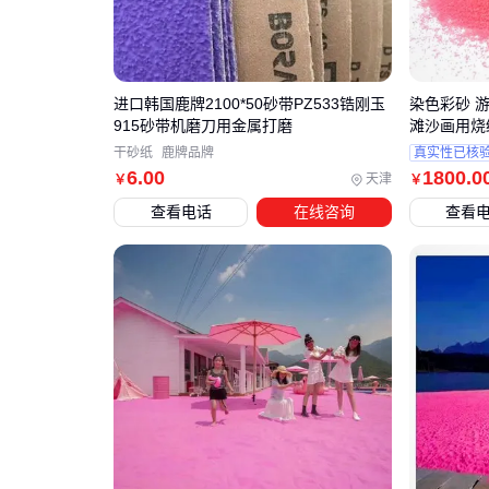
进口韩国鹿牌2100*50砂带PZ533锆刚玉
染色彩砂 
915砂带机磨刀用金属打磨
滩沙画用烧
干砂纸
鹿牌品牌
真实性已核
6
.00
1800
.0
天津
￥
￥
查看电话
在线咨询
查看