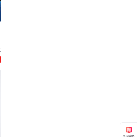
庄
全网询价