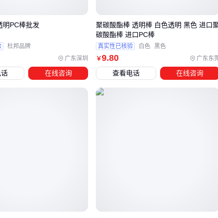
亚克力棒和水晶棒虽然透光性好，但在高温环境下容易变形，
因此不适合用于需要长期耐热的场合。石英棒虽然耐高温，但
透明PC棒批发
聚碳酸酯棒 透明棒 白色透明 黑色 进口
成本较高，适合预算充足且对性能要求严格的场景。
碳酸酯棒 进口PC棒
验
杜邦品牌
真实性已核验
白色
黑色
如果预算有限或对透光率要求不高，可以考虑
实心亚克力导光
9
.80
广东深圳
广东东
￥
棒
或
透明亚克力棒
，它们在成本和性能之间取得了较好的
电话
在线咨询
查看电话
在线咨询
平衡。对于需要定制形状或尺寸的应用，支持加工定制的
导光
棒
或
有机玻璃棒
是更灵活的选择。
在选择透明棒时，还需考虑配套设备的需求，例如固定夹具或
抛光机，以确保安装和使用过程中的稳定性和效果。接下来我
们将详细介绍这些配套设备的选择和使用技巧。
四、透明棒使用中容易被忽视的配套需求
采购透明棒后，许多用户往往忽略了配套设备的重要性。没有
合适的切割和固定工具，透明棒在实际应用中可能无法发挥预
期效果。例如，使用普通切割工具可能导致切口不平整，影响