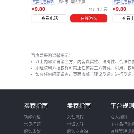
真实性已核验
挤出级
华凯品牌
真实性已核
9
.80
9
.80
广东东莞
￥
￥
查看电话
在线咨询
查看
百度爱采购温馨提示：
以上内容来自第三方，内容真实性、准确性、合法性
未经权利方授权许可禁止任何第三方转载、引用，权
如有任何问题请点击页面底部『建议反馈』进行反馈
买家指南
卖家指南
平台规
功能介绍
入驻流程
准入规则
常见问题
申请入驻
工业品行业
服务条款
服务商查询
违规管理规