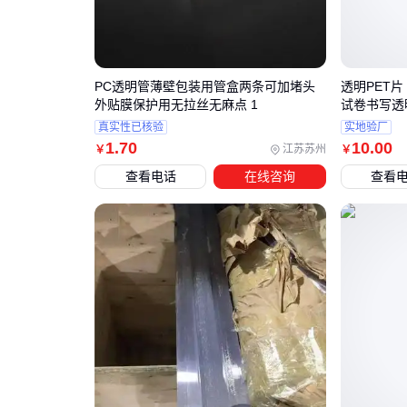
PC透明管薄壁包装用管盒两条可加堵头
透明PET片
外贴膜保护用无拉丝无麻点 1
试卷书写透
真实性已核验
实地验厂
1
.70
10
.00
江苏苏州
￥
￥
查看电话
在线咨询
查看