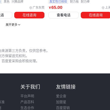
验
黑色
兴腾品牌
真实性已核验
耐力板
耐力棒
保护材料表面。
65
.00
广东东莞
上
￥
安装透明棒时需注意环境温度变化带来的影响。不同材质的热
电话
在线咨询
查看电话
在线咨询
膨胀系数差异明显，在温差较大的环境中应预留适当的伸缩间
展开更多
隙。
定期检查透明棒的固定状态也很重要。长期使用后，固定件可
能出现松动，导致透明棒移位或产生应力集中。建议每季度检
由来源第三方负责，仅供您参考。
查一次固定装置的紧固程度。
利方保留追究权利。
选择透明棒时，不仅要关注材质和规格本身，还需要考虑配套
，百度爱采购会积极处理。
设备的使用需求和日常维护成本。从切割工具到清洁剂，每个
环节都会影响最终使用效果。建议根据实际应用场景，制定完
整的采购和使用方案。
则
关于我们
友情链接
平台声明
爱企查
标准
产品百科
加盟星
则
生态合作
百度营销