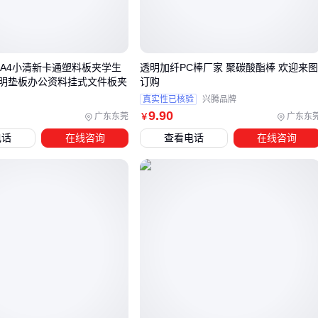
建议通过模拟实际使用环境的加速测试来验证参数匹配度，而
非仅依赖产品标注的标准值。
 A4小清新卡通塑料板夹学生
透明加纤PC棒厂家 聚碳酸酯棒 欢迎来
三、不同应用场景下透明棒的最佳选型策略
明垫板办公资料挂式文件板夹
订购
真实性已核验
兴腾品牌
透明棒的选择需要根据具体应用场景来决定，不同材质和性能
9
.90
广东东莞
广东东
￥
的透明棒适用于不同的环境和需求。以下是几种常见场景的选
电话
在线咨询
查看电话
在线咨询
型建议：
需要高透光率和美观效果的场景，如展示柜或装饰用途，可
以选择
亚克力棒
或
水晶棒
，它们透光性强且外观精美。
对耐高温和耐腐蚀性要求较高的工业环境，
石英棒
或
高透
明石英导光棒
更为合适，它们在高温和腐蚀性环境下表现
稳定。
需要高机械强度和抗冲击性的应用，如机械设备中的导光部
件，可以选择
超高分子聚乙烯棒
或
耐腐蚀PC棒
。