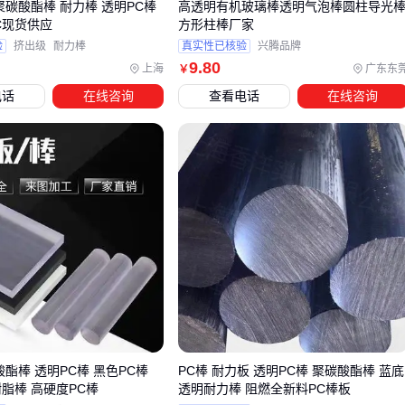
聚碳酸酯棒 耐力棒 透明PC棒
高透明有机玻璃棒透明气泡棒圆柱导光
透光性和美观度。
C现货供应
方形柱棒厂家
以下配套设备能显著提升透明棒的使用体验：
验
挤出级
耐力棒
真实性已核验
兴腾品牌
9
.80
上海
广东东
￥
棒材切割刀片
：专为透明棒设计的切割刀片能确保切口平
电话
在线咨询
查看电话
在线咨询
滑，减少后续打磨的工作量
棒材固定夹具
：在加工或安装过程中，固定夹具能避免透
明棒滑动或变形
抛光机：用于处理切割后的边缘，确保透光性和安全性
选择配套设备时，需考虑透明棒的材质特性。例如，PMMA材
质的透明棒更适合使用低速切割工具，而高速钢刀片则可能导
致材料过热变形。
五、透明棒日常维护的实用技巧
透明棒的清洁和维护直接影响其使用寿命和光学性能。普通清
酸酯棒 透明PC棒 黑色PC棒
PC棒 耐力板 透明PC棒 聚碳酸酯棒 蓝底
洁剂可能含有腐蚀性成分，长期使用会损害表面光洁度。建议
脂棒 高硬度PC棒
透明耐力棒 阻燃全新料PC棒板
使用专用的
亚克力棒清洁剂
，这类产品能有效去除污渍同时