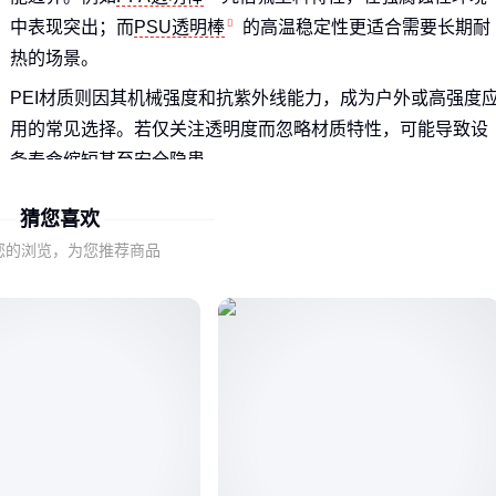
中表现突出；而
PSU透明棒
的高温稳定性更适合需要长期耐
热的场景。
PEI材质则因其机械强度和抗紫外线能力，成为户外或高强度
用的常见选择。若仅关注透明度而忽略材质特性，可能导致设
备寿命缩短甚至安全隐患。
选择时需优先考虑使用环境中的最高风险因素：化学腐蚀、持
猜您喜欢
续高温或机械应力，再反向匹配对应材质的性能阈值。
您的浏览，为您推荐商品
二、哪些性能参数最容易被误判？
透光率并非唯一关键指标，耐温性与机械强度的平衡往往被忽
视。例如实验室设备需要同时满足透光观测和高温灭菌需求，
此时PFA透明棒的综合性能优势就显现出来。
长期使用的材料稳定性比初始参数更重要。某些材质在接触特
定溶剂后会出现雾化，而氟塑料类透明棒则能保持长期透明状
态。