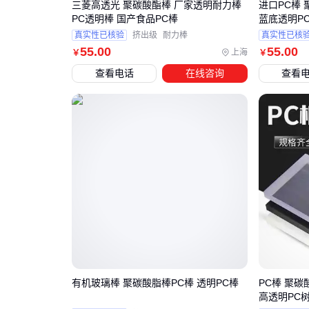
三菱高透光 聚碳酸酯棒 厂家透明耐力棒
进口PC棒 
PC透明棒 国产食品PC棒
蓝底透明P
真实性已核验
挤出级
耐力棒
真实性已核
55
.00
55
.00
上海
￥
￥
查看电话
在线咨询
查看
有机玻璃棒 聚碳酸脂棒PC棒 透明PC棒
PC棒 聚碳
高透明PC树