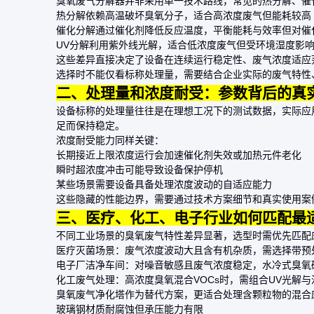
臭氧废气分解器并非采用单一技术路线，常见的热分解、催
热分解依赖高温破坏臭氧分子，适合高浓度废气但能耗较高
催化分解通过催化剂降低反应温度，平衡能耗与效率但对催
UV分解利用紫外线光解，适合低浓度废气但受环境湿度影
这些差异直接决定了设备在连续运行稳定性、废气浓度适应
选择时不能仅看标称处理量，需要结合企业实际的废气特性
二、处理量和浓度耐受：参数背后的真
设备标称的处理量往往是在理想工况下的测试数据，实际应
足而保持稳定。
浓度耐受能力同样关键：
长期接近上限浓度运行会加速催化剂失效或加热元件老化
瞬时超浓度冲击可能导致设备保护停机
某些场景需要设备具备处理浓度波动的自适应能力
这些隐藏的性能边界，需要通过技术方案细节和真实使用案
三、医疗、化工、电子行业如何匹配最
不同工业场景的臭氧废气特性差异显著，选型时需优先匹配
医疗灭菌场景：废气浓度波动大且含有机杂质，需选择带预
电子厂洁净车间：对噪音敏感且废气浓度稳定，水冷式
臭氧
化工废气处理：高浓度臭氧混合VOCs时，需组合UV光解
臭氧废气净化塔
作为替代方案，更适合处理含颗粒物的混合
玻璃钢材质耐腐蚀但承压能力有限