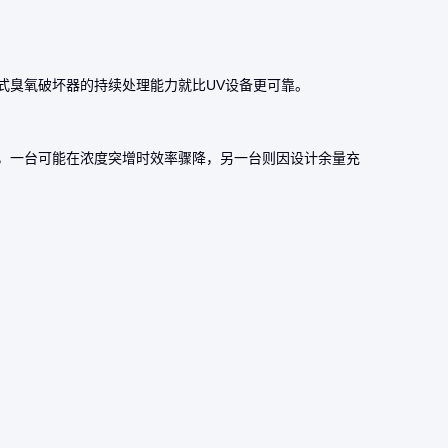
式臭氧破坏器
的持续处理能力就比UV设备更可靠。
，一台可能在浓度突增时效率骤降，另一台则因设计余量充