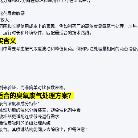
化分解和UV分解在原理和适用性上存在显著差异：
化剂寿命敏感
响较大
范围和长期使用成本上的表现。例如制药厂的高浓度臭氧尾气处理，
加热
、运行时长和环境条件，匹配最适合的技术路线。
实含义
用中需要考虑废气浓度波动和峰值负荷。例如标注处理量相同的两台设备
例来验证，而非简单对比参数表格。
适合的臭氧废气处理方案？
废气浓度和成分特征：
处理功能的催化分解装置，避免催化剂中毒
破坏器
更适配连续低噪运行需求
与活性炭吸附的多级处理系统
废气。其喷淋结构能同步去除粉尘，但需注意：