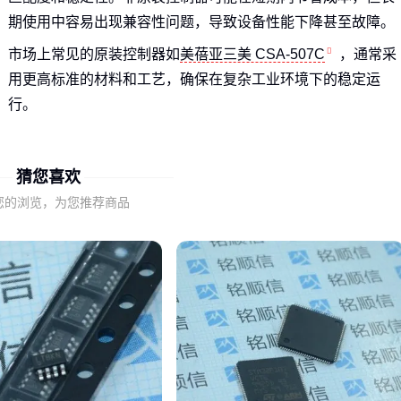
期使用中容易出现兼容性问题，导致设备性能下降甚至故障。
市场上常见的原装控制器如
美蓓亚三美 CSA-507C
，通常采
用更高标准的材料和工艺，确保在复杂工业环境下的稳定运
行。
判断原装控制器的真伪和质量，不能仅凭价格，而应关注供应
商的资质和产品的技术参数。
猜您喜欢
您的浏览，为您推荐商品
二、为什么价格差异如此之大？
价格差异首先体现在材质上。优质原装控制器采用耐高温、抗
腐蚀的材料，确保在恶劣环境下长期稳定工作，而低价产品可
能使用普通材料，寿命和可靠性大打折扣。
其次是规格差异。原装控制器通常针对特定设备优化，如美蓓
亚三美 CSA-507C 专为高精度控制设计，而通用控制器可能无
法满足同样需求。