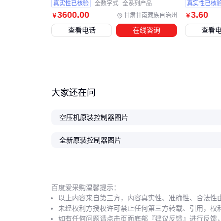
真实性已核验
全数字式
全系列产品
真实性已核
3600
.00
3
.60
甘肃甘南藏族自治州
￥
￥
查看电话
在线咨询
查看
大家还在问
空压机原装控制器图片
全新原装控制器图片
百度爱采购温馨提示：
以上内容来自第三方，内容真实性、准确性、合法性
未经权利方授权许可禁止任何第三方转载、引用，权
如有任何问题请点击页面底部『建议反馈』进行反馈