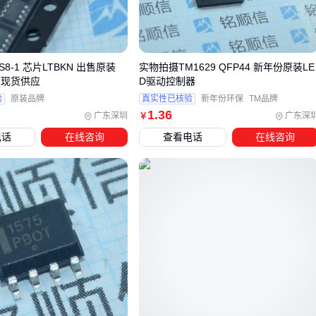
最后是服务支持。原装控制器通常附带专业技术支持和保修服
务，这些隐性成本也是价格差异的重要因素。
三、如何根据实际需求选择最合适的控制器方案？
TS8-1 芯片LTBKN 出售原装
实物拍摄TM1629 QFP44 新年份原装LE
电源控制器 现货供应
D驱动控制器
在明确原装控制器的核心价值后，选型时需要根据具体应用场
验
原装品牌
真实性已核验
新年份环保
TM品牌
景权衡性能与成本。以下两种典型场景的分流方案可供参考：
1
.36
广东深圳
广东深
￥
对稳定性要求高的连续生产线：优先考虑支持模块化扩展的
电话
在线咨询
查看电话
在线咨询
伺服控制器
，其闭环控制特性可降低停机风险
需要灵活调整的人机交互场景：
HMI人机界面
更适合快速
编程和状态监控，但需注意与现有设备的协议兼容性
伺服控制器的选型要特别注意电机匹配问题。不同品牌的伺服
系统在通讯协议、反馈精度上存在明显差异，混用可能导致响
应延迟或定位偏差。若现有设备已采用特定品牌的控制系统，
建议优先考虑同生态产品。
当预算有限且对实时性要求不高时，
可编程自动化控制器
是