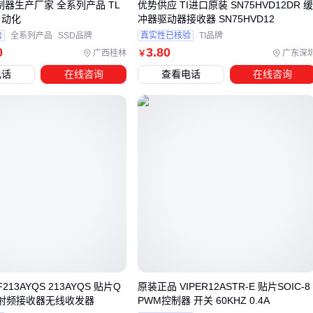
普通机柜风扇难以满足高温环境需求
制器生产厂家 全系列产品 TL
优势供应 TI进口原装 SN75HVD12DR 缓
自动化
冲器驱动器接收器 SN75HVD12
防护外壳：化工、矿山等场景需
防爆控制盒
，普通铝合金
验
全系列产品
SSD品牌
真实性已核验
TI品牌
外壳无法阻隔可燃气体
0
3
.80
广西桂林
广东深
￥
信号模块：工业现场常需额外配置
PLC通讯模块
或4G无线
电话
在线咨询
查看电话
在线咨询
模块实现远程监控
以散热为例，控制柜通风扇的选型需匹配控制器发热量和工作
环境。化工车间需考虑防爆通风扇的耐腐蚀性，而食品工厂则
要关注
防尘密封胶条
的防护等级。这些配套设备的采购成本
可能达到主设备的20%-50%，但能显著降低后续维护频率。
五、原装控制器使用误区：这些细节决定实际寿命
原装控制器的标称寿命基于理想使用环境，实际应用中三类操
作会加速损耗：
忽视接地：未使用
防静电手环
安装可能积累静电损伤电路
213AYQS 213AYQS 贴片Q
原装正品 VIPER12ASTR-E 贴片SOIC-8
RF射频接收器无线收发器
PWM控制器 开关 60KHZ 0.4A
错误接线：非
工业级接线端子
在大电流下易发热氧化