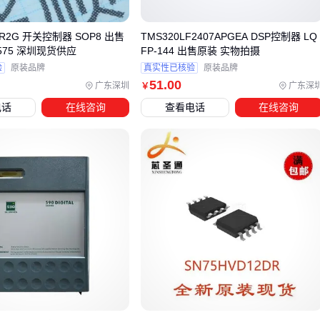
折中选择。这类设备通常具备更开放的开发环境，但需要评估
后续维护的技术储备成本。
DR2G 开关控制器 SOP8 出售
TMS320LF2407APGEA DSP控制器 LQ
575 深圳现货供应
FP-144 出售原装 实物拍摄
配套设备的集成复杂度往往被低估。例如选择HMI时，不仅要
验
原装品牌
真实性已核验
原装品牌
看屏幕尺寸和分辨率，更要确认其支持的通讯接口类型是否能
51
.00
广东深圳
广东深
￥
无缝对接现有PLC或
运动控制器
。
电话
在线咨询
查看电话
在线咨询
最终决策前建议实地测试控制器的抗干扰能力，特别是存在变
频器或大功率设备的场景。配套设备是否会影响整体成本？这
需要结合系统生命周期来综合评估。
四、原装控制器配套设备：容易被忽视的系统成本
采购原装控制器后，系统集成和配套设备的成本往往被低估。
控制器的散热、防护和信号传输稳定性直接依赖配套设备，选
择不当可能导致主设备性能下降甚至故障。
散热设备：连续运行时内部温度控制直接影响控制器寿命，