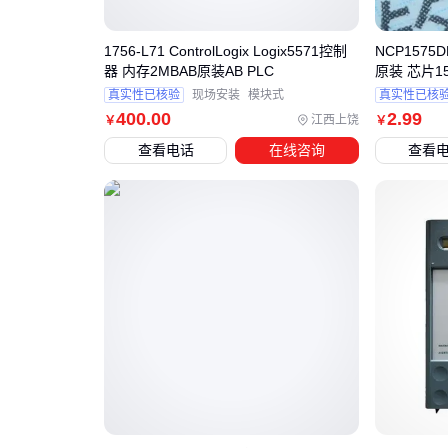
1756-L71 ControlLogix Logix5571控制
NCP1575
器 内存2MBAB原装AB PLC
原装 芯片1
真实性已核验
现场安装
模块式
真实性已核
400
.00
2
.99
江西上饶
￥
￥
查看电话
在线咨询
查看