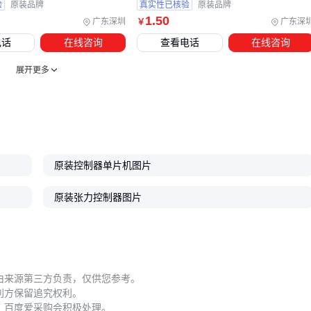
验
原装品牌
真实性已核验
原装品牌
超限运行：未安装
电源滤波器
时电压波动会缩短元件寿命
1
.50
广东深圳
广东深
￥
防爆控制盒的安装位置尤为关键。监测数据显示，80%的防爆
电话
在线咨询
查看电话
在线咨询
失效案例源于密封条老化或进线口松动。建议每季度检查
U型
展开更多
橡胶防尘条
的弹性，潮湿环境应缩短至每月检查。
采购原装控制器时，核心决策逻辑应是总持有成本而非初始价
格。
控制器散热风扇
、防爆控制盒等配套设备的合理投入，
加上规范的安装维护流程，才能确保系统长期稳定运行。根据
具体场景平衡前期采购与后续维护成本，才是避免采购误区的
原装控制器单片机图片
关键。
原装张力控制器图片
由来源第三方负责，仅供您参考。
利方保留追究权利。
，百度爱采购会积极处理。