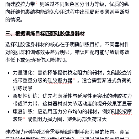
而
硅胶拉力带
则通过不同颜色区分阻力等级，优质的纵
向纤维包裹结构能避免使用过程中出现局部变薄甚至断裂
的情况。
三、根据训练目标匹配硅胶健身器材
选择硅胶健身器材的核心在于明确训练目标。不同器材针
对的肌群和训练效果差异明显，错误匹配可能导致训练效
率低下或运动损伤风险增加。
力量强化：需选择能提供稳定阻力的器材，如硅胶壶铃
或带重量分级的
硅胶握力器
，适合需要渐进式负荷的
训练场景
柔韧性训练：优先考虑弹性与延展性更突出的硅胶拉力
带或弹力带，这类器材对关节活动度的提升效果更显著
康复训练：应选用压力分布均匀的器材，例如
硅胶按摩
滚轮
或低阻力握力圈，避免局部负荷过大
硅胶握力器特别适合需要精细控制手部力量的场景。食品