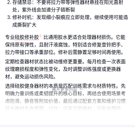
存储禁忌：不要将拉力带等弹性器材悬挂在阳光直射
处，紫外线会加速分子链断裂
修补时机：发现细小裂痕应立即处理，继续使用可能造
成撕裂扩大
专业
硅胶修补胶
比通用胶水更适合处理器材损伤。它能
保持原有弹性，且耐汗液腐蚀，特别适合修复壶铃把手、
拉力带接口等承重部位。修补后需静置足够时间再使用。
定期检查器材状态比被动维修更重要。每月检查一次表面
纹理磨损程度和弹性变化，及时调整训练强度或更换器
材，避免运动损伤风险。
选择硅胶健身器材的本质是匹配训练需求与材质特性。先
展开更多内容

明确力量训练或柔韧提升的核心目标，再结合使用场景考
虑防滑、静音等附加价值，最后通过配套方案和维护习惯
延长器材生命周期。记住：没有万能器材，只有合理组
合。