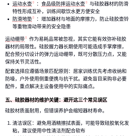
运动水壶
：
食品级防摔运动水壶
与硅胶器材的防滑
特性形成互补，训练间歇饮水更方便安全
防滑地垫
：增加器材与地面的摩擦力，防止硅胶壶铃
等重物滑动带来的安全隐患
运动绷带
作为易耗品常被忽视，其实它能有效弥补硅胶
器材的局限性。硅胶握力器长期使用可能造成手掌摩擦，
配合预分切设计的弹力运动绷带，既可分散压力点，又能
保持关节灵活性。
配套选择应遵循场景匹配原则：居家训练优先考虑收纳和
防噪，户外使用侧重便携与抗干扰。避免盲目采购非必要
配件，重点解决主设备使用中的实际痛点。
五、硅胶器材的维护关键：避开这三个常见误区
硅胶材质虽耐用，但错误养护会缩短器材寿命。
清洁误区：避免用酒精擦拭表面，可能导致硅胶氧化发
粘，建议使用中性清洁剂配合软布