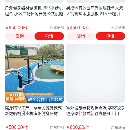
户外健身器材健骑机 骑马平步机
奥成体育公园户外耐腐蚀单人双
组合 小区广场休闲长凳公共设施
人钢管塑木腹肌板 四人坐蹬训练
器材
650
.00
450
.00
￥
/件
￥
/件
河北沧州
河北沧州
咨询
电话
咨询
电话
健身路径生产厂家全民健身款式
室外健身器材现货直发 学校锻炼
新健骑机漫步机锻炼健身器材款
健身路径款式新颖高低杠上门安
式多
装
500
.00
800
.00
￥
/件
￥
/件
广东广州
广东珠海