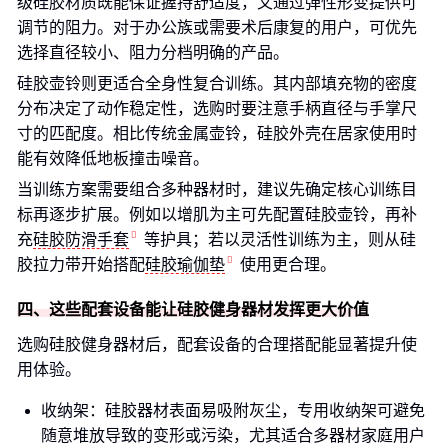
级硅胶材质既能保证握持舒适度，又通过弹性形变提供可
调节的阻力。对于办公族或需要术后康复的用户，可优先
选择直径较小、阻力分档明确的产品。
硅胶壶铃则更适合全身性复合训练。其内部填充物的密度
分布决定了动作稳定性，选购时要注意手柄直径与手掌尺
寸的匹配度。相比传统金属壶铃，硅胶外壳在居家使用时
能有效降低地板撞击噪音。
当训练方案需要组合多种器材时，建议先确定核心训练目
标再逐步扩展。例如以增肌为主可先配置硅胶壶铃，再补
充
硅胶防滑手套
等护具；若以灵活性训练为主，则从硅
胶拉力带开始搭配
硅胶瑜伽垫
使用更合理。
四、这些配套设备能让硅胶健身器材发挥更大价值
选购硅胶健身器材后，配套设备的合理搭配能显著提升使
用体验。
收纳架：硅胶器材表面易吸附灰尘，专用收纳架可避免
随意堆放导致的变形或污染，尤其适合多器材家庭用户