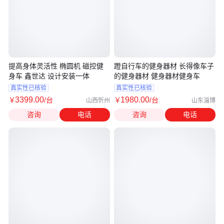
提高身体灵活性 椭圆机 磁控健
蹬自行车的健身器材 长得像车子
身车 鑫世达 设计安装一体
的健身器材 健身器材健身车
真实性已核验
真实性已核验
3399
.00
1980
.00
￥
/台
￥
/台
山西忻州
山东淄博
咨询
电话
咨询
电话