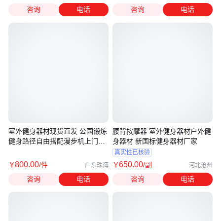
咨询
电话
咨询
电话
室外健身器材现货直发 公园锻炼
腰背按摩器 室外健身器材户外健
健身路径自由搭配漫步机上门安
身器材 新国标健身器材厂家
装
真实性已核验
800
.00
650
.00
￥
/件
￥
/副
广东珠海
河北沧州
咨询
电话
咨询
电话