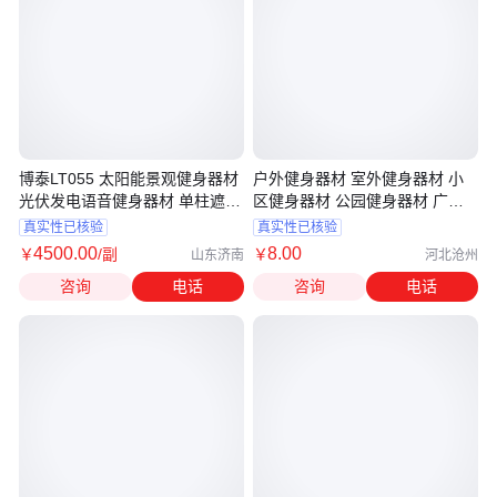
博泰LT055 太阳能景观健身器材
户外健身器材 室外健身器材 小
光伏发电语音健身器材 单柱遮阳
区健身器材 公园健身器材 广场
棚健身器材厂家
健身器材 新国标健身器材厂家
真实性已核验
真实性已核验
4500
.00
8
.00
￥
/副
￥
山东济南
河北沧州
咨询
电话
咨询
电话