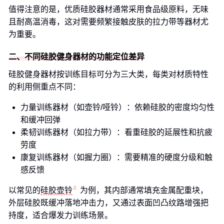
值得注意的是，优质硅胶器材通常采用食品级原料，无味
且耐高温消毒，这对需要频繁接触皮肤的拉力带等器材尤
为重要。
二、不同硅胶健身器材的功能定位差异
硅胶健身器材按训练目标可分为三大类，每类对材质特性
的利用侧重点不同：
力量训练器材（如壶铃/哑铃）：依赖硅胶的密度均匀性
和缓冲回弹
柔韧训练器材（如拉力带）：看重硅胶的延展性和抗疲
劳度
康复训练器材（如握力圈）：需要精准的硬度分级和触
感反馈
以常见的
硅胶壶铃
为例，其内部通常填充金属配重块，
外层硅胶既缓冲落地冲击力，又通过表面凹凸纹路增强把
持度，适合爆发力训练场景。