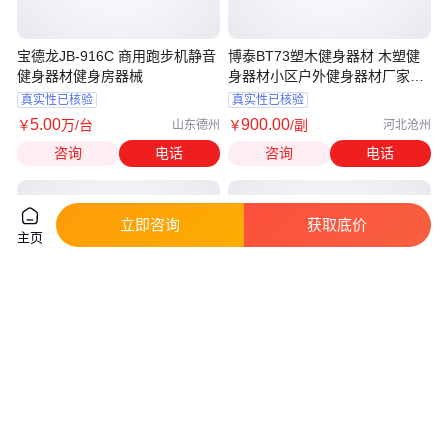
宝德龙JB-916C 商用跑步机静音
博泰BT73塑木健身器材 木塑健
健身器材健身房器械
身器材小区户外健身器材厂家双
人大转轮
真实性已核验
真实性已核验
5
.00
900
.00
￥
万
/台
￥
/副
山东德州
河北沧州
咨询
电话
咨询
电话
立即咨询
获取底价
主页
运动健身器材 有氧健身车 商用
康强V6PRO跑步机 商业健身房
跑步机 稳定性好 奥体
专用 商用健身器材
真实性已核验
真实性已核验