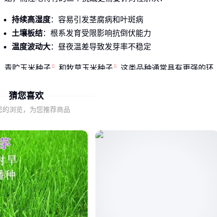
持续高湿度
：容易引发茎腐病和叶斑病
土壤板结
：根系发育受限影响抗倒伏能力
温度波动大
：昼夜温差导致发芽率不稳定
青贮玉米种子
和
牧草玉米种子
这类品种通常具有更强的环
境适应力，它们的育种目标本身就包含应对复杂田间条件。但
猜您喜欢
要注意，不同抗性特征的组合才是洼地种植成功的关键。
您的浏览，为您推荐商品
二、洼地环境对玉米种子的特殊要求
理想的洼地品种应该像"水陆两栖车"一样兼顾多重特性。根据
实际种植反馈，这些指标最重要：
耐涝性
：根系在浸水72小时后仍能保持活力
早熟性
：缩短生育期避开雨季高峰
抗病性
：对镰刀菌等湿土病害有天然抵抗力