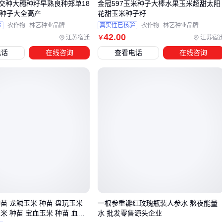
交种大穗种籽早熟良种郑单18
金冠597玉米种子大棒水果玉米超甜太阳
出苗后20天内控制浇水，促进根系下扎
米种子大全高产
花甜玉米种子籽
抽雄期保持田间有浅水层，此时最怕干旱
验
农作物
林艺种业品牌
真实性已核验
农作物
林艺种业品牌
使用轻型
玉米脱粒机
收获，重型机械容易陷车
42
.00
江苏宿迁
江苏宿
￥
电话
在线咨询
查看电话
在线咨询
最关键的还是观察叶片颜色变化——当出现紫红色条纹时，说
明根系已经缺氧，需要立即排水。
洼地种植本质上是与自然条件合作而非对抗。选择抗逆性强的
玉米种子
品种，配合精准的水分管理，低产田也能获得稳定
产出。记住两个决策要点：按积水持续时间选种子类型，根据
土壤改良进度调整品种组合。
苗 龙鳞玉米 种苗 盘玩玉米
一根参重瓣红玫瑰瓶装人参水 熬夜能量
米 种苗 宝血玉米 种苗 血丝
水 批发零售源头企业