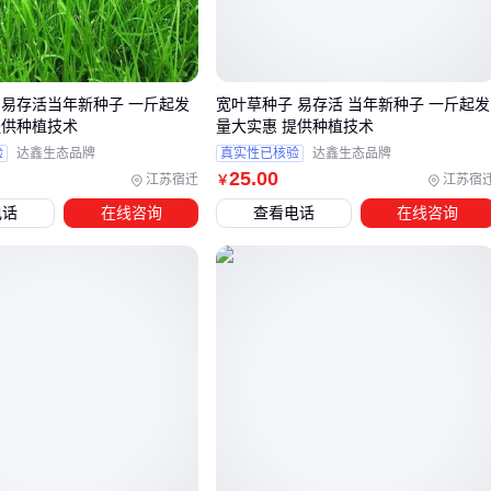
这类品种的叶片通常较厚，角质层发育好，就像自带"防水涂
层"。例如某些
抗旱玉米种子
通过调整气孔开闭机制，反而能
适应间歇性积水环境。
 易存活当年新种子 一斤起发
宽叶草种子 易存活 当年新种子 一斤起发
提供种植技术
量大实惠 提供种植技术
三、哪些玉米种子最适合洼地种植？
验
达鑫生态品牌
真实性已核验
达鑫生态品牌
根据土壤积水程度，可以分梯度选择：
25
.00
江苏宿迁
江苏宿
￥
电话
在线咨询
查看电话
在线咨询
短期积水地块（3天内退水）
选择分蘖能力强的品种，如
高油玉米种子
推荐生育期100天内的早熟型，在雨季前完成灌浆
长期潮湿地块（季节性沼泽）
优先考虑
抗虫玉米种子
，潮湿环境虫害更严重
需要茎秆纤维含量高的品种，防止倒伏
改良中洼地
甜糯双效品种是不错的选择，市场溢价高