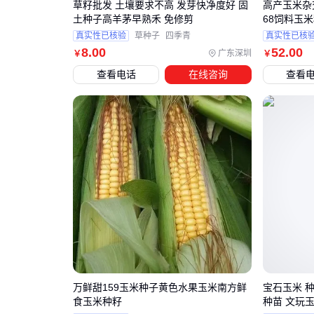
草籽批发 土壤要求不高 发芽快净度好 固
高产玉米杂
土种子高羊茅早熟禾 免修剪
68饲料玉
真实性已核验
草种子
四季青
真实性已核
8
.00
52
.00
广东深圳
￥
￥
查看电话
在线咨询
查看
万鲜甜159玉米种子黄色水果玉米南方鲜
宝石玉米 种
食玉米种籽
种苗 文玩玉