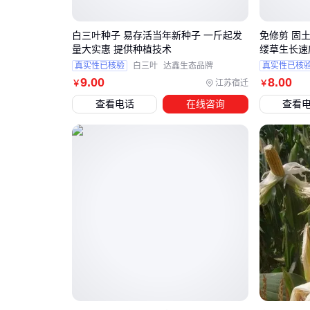
白三叶种子 易存活当年新种子 一斤起发
免修剪 固
量大实惠 提供种植技术
缕草生长速
真实性已核验
白三叶
达鑫生态品牌
真实性已核
9
.00
8
.00
江苏宿迁
￥
￥
查看电话
在线咨询
查看