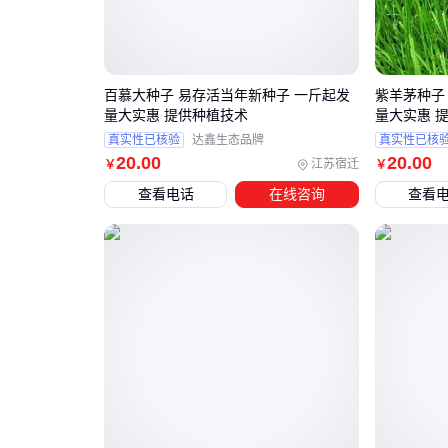
百慕大种子 易存活当年新种子 一斤起发
紫羊茅种子
量大实惠 提供种植技术
量大实惠 
真实性已核验
达鑫生态品牌
真实性已核
20
.00
20
.00
江苏宿迁
￥
￥
查看电话
在线咨询
查看