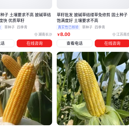
注意选择果穗着生位置较高的类型
土种子 土壤要求不高 披碱草结
草籽批发 披碱草结缕草免修剪 固土种子
四、洼地玉米种植还需要哪些设备支持？
度快 优质草籽
饱满度好 土壤要求不高
验
草种子
四季青
真实性已核验
草种子
四季青
除了种子本身，这些配套能显著提升成功率：
8
.00
湖南长沙
江苏南
￥
排水管理
：
灌溉设备
要能双向调节，旱季补水雨季排涝
电话
在线咨询
查看电话
在线咨询
精准施肥
：建议使用水肥一体化的
施肥机
，避免养分流失
病害预防
：备好针对镰刀菌的
农药
，雨后立即喷洒
特别提醒：洼地播种前建议做垄栽培，普通
播种机
需要加装
起垄部件。有条件的可以配置土壤墒情监测仪，实时掌握根系
层水分状况。
五、洼地种植玉米容易被忽视的关键点
实际操作中这些经验能少走弯路：
播种前用温水浸种6小时，激活种子耐涝基因表达