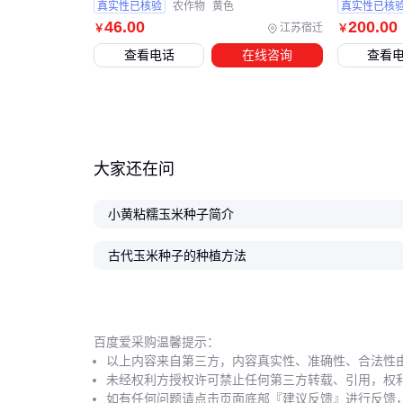
玉米 种苗 
真实性已核验
农作物
黄色
真实性已核
46
.00
200
.00
江苏宿迁
￥
￥
查看电话
在线咨询
查看
大家还在问
小黄粘糯玉米种子简介
古代玉米种子的种植方法
百度爱采购温馨提示：
以上内容来自第三方，内容真实性、准确性、合法性
未经权利方授权许可禁止任何第三方转载、引用，权
如有任何问题请点击页面底部『建议反馈』进行反馈