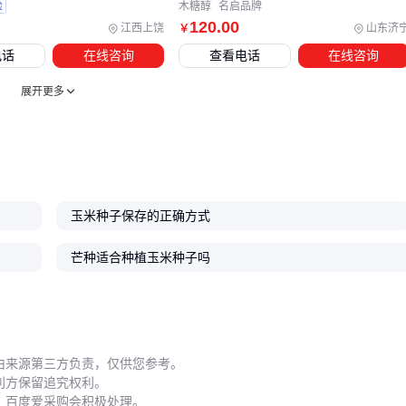
种子批发
验
木糖醇
名启品牌
120
.00
江西上饶
山东济
￥
电话
在线咨询
查看电话
在线咨询
展开更多
玉米种子保存的正确方式
芒种适合种植玉米种子吗
由来源第三方负责，仅供您参考。
利方保留追究权利。
，百度爱采购会积极处理。